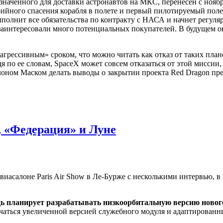
наченного для доставки астронавтов на МКС, перенесен с ноябр
ийного спасения корабля в полете и первый пилотируемый поле
ыполнит все обязательства по контракту с НАСА и начнет регул
 заинтересовали много потенциальных покупателей. В будущем 
агрессивным» сроком, что можно читать как отказ от таких план
дя по ее словам, SpaceX может совсем отказаться от этой миссии
Илоном Маском делать выводы о закрытии проекта Red Dragon пр
, «Федерация» и Луне
асалоне Paris Air Show в Ле-Бурже с несколькими интервью, в 
едь планирует разрабатывать низкоорбитальную версию ново
личаться увеличенной версией служебного модуля и адаптирован