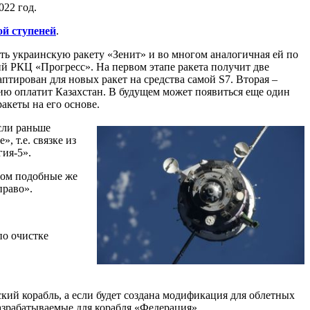
022 год.
ой ступеней
.
ить украинскую ракету «Зенит» и во многом аналогичная ей по
ий РКЦ «Прогресс». На первом этапе ракета получит две
тирован для новых ракет на средства самой S7. Вторая –
цию оплатит Казахстан. В будущем может появиться еще один
акеты на его основе.
сли раньше
, т.е. связке из
ия-5».
лом подобные же
право».
по очистке
ий корабль, а если будет создана модификация для облетных
разрабатываемые для корабля «Федерация».