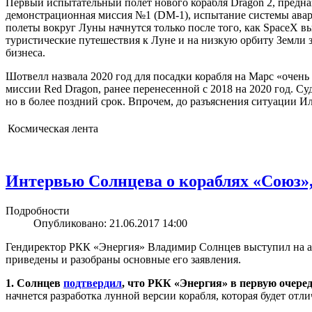
Первый испытательный полет нового корабля Dragon 2, предназ
демонстрационная миссия №1 (DM-1), испытание системы авар
полеты вокруг Луны начнутся только после того, как SpaceX в
туристические путешествия к Луне и на низкую орбиту Земли
бизнеса.
Шотвелл назвала 2020 год для посадки корабля на Марс «очень 
миссии Red Dragon, ранее перенесенной с 2018 на 2020 год. Су
но в более поздний срок. Впрочем, до разъяснения ситуации 
Космическая лента
Интервью Солнцева о кораблях «Союз»
Подробности
Опубликовано: 21.06.2017 14:00
Гендиректор РКК «Энергия» Владимир Солнцев выступил на ави
приведены и разобраны основные его заявления.
1. Солнцев
подтвердил
, что РКК «Энергия» в первую очер
начнется разработка лунной версии корабля, которая будет от