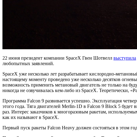
22 июня президент компании SpaceX Гвен Шотвелл
выступила
любопытных заявлений.
SpaceX уже несколько лет разрабатывает кислородно-метановый
настоящему моменту проведено уже несколько десятков огневы
возможность применить метановый двигатель не только на будущ
никогда не озвучивалась кем-либо из SpaceX. Теоретически, «
Программа Falcon 9 развивается успешно. Эксплуатация четверт
этого года. Тяга двигателей Merlin-1D в Falcon 9 Block 5 буде
раз. Интерес заказчиков к многоразовым ракетам, используемы
как их называют в SpaceX.
Первый пуск ракеты Falcon Heavy должен состояться в этом год