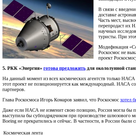
В связи с введен
доставке астрона
Часть мест, высв
перепродаст их Н
научных исследов
туристы. При это
Модификация «Сою
Роскосмос не вык
проект Роскосмосу
5. РКК «Энергия»
готова предложить
для окололунной стан
На данный момент из всех космических агентств только НАСА 
этот проект не позиционируется как международный. НАСА сог
партнеров.
Глава Роскосмоса Игорь Комаров заявил, что Роскосмос
хотел б
Даже если НАСА не изменит свою позицию, Россия могла бы поу
выступила бы субподрядчиком при производстве шлюзового мо
Boeing не прекратились и сейчас. В частности, в России был
Космическая лента