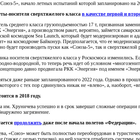
Союз-5», начало летных испытаний которой запланировано на 2
кеты-носителя сверхтяжелого класса
в качестве первой и втор
тель среднего класса грузоподъемностью 17 т, призванная замен
«Энергия», а производством ракет, вероятно, займется самарск
ой космодром Sea Launch, который будет модернизирован и адап
ит» на космодроме Байконур. Предполагается, что ее модерниза
о будет производить пуски как «Союза-5», так и сверхтяжелой р
лика носителя сверхтяжелого класса у Роскосмоса изменились. Е
родно-водородной, то теперь речь идет об условном «многозените»
концепцию давно продвигала РКК «Энергия» под именем «Энерг
ояться даже раньше запланированного 2022 года. Однако в прош
которого с тех пор сдвинулись никак не «влево», а, наоборот, «в
стоится в 2018 году.
а им. Хруничева успешно и в срок завершат сложные операции 
бнаружено загрязнение.
гается
продолжить
даже после начала полетов «Федерации».
ва, «Союз» может быть полностью переоборудован в туристическ
е (также с целью туризма), на ней удастся отработать системы, 