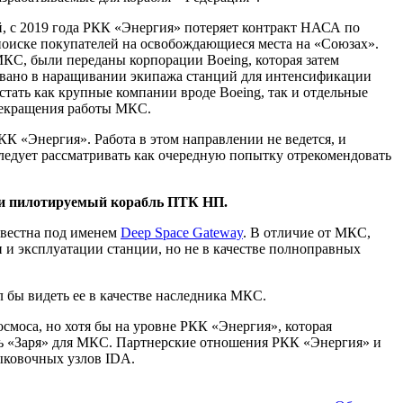
, с 2019 года РКК «Энергия» потеряет контракт НАСА по
 поиске покупателей на освобождающиеся места на «Союзах».
МКС, были переданы корпорации Boeing, которая затем
совано в наращивании экипажа станций для интенсификации
тать как крупные компании вроде Boeing, так и отдельные
прекращения работы МКС.
К «Энергия». Работа в этом направлении не ведется, и
ледует рассматривать как очередную попытку отрекомендовать
 и пилотируемый корабль ПТК НП.
звестна под именем
Deep Space Gateway
. В отличие от МКС,
 и эксплуатации станции, но не в качестве полноправных
л бы видеть ее в качестве наследника МКС.
смоса, но хотя бы на уровне РКК «Энергия», которая
ль «Заря» для МКС. Партнерские отношения РКК «Энергия» и
тыковочных узлов IDA.