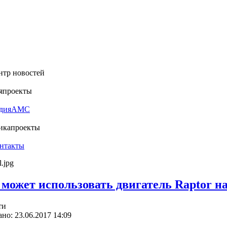
нтр новостей
я
проекты
дия
АМС
ика
проекты
нтакты
 может использовать двигатель Raptor н
ти
но: 23.06.2017 14:09