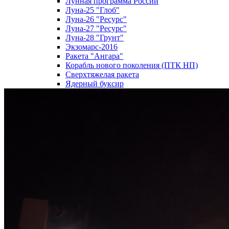
Лунная программа России
Луна-25 "Глоб"
Луна-26 "Ресурс"
Луна-27 "Ресурс"
Луна-28 "Грунт"
Экзомарс-2016
Ракета "Ангара"
Корабль нового поколения (ПТК НП)
Сверхтяжелая ракета
Ядерный буксир