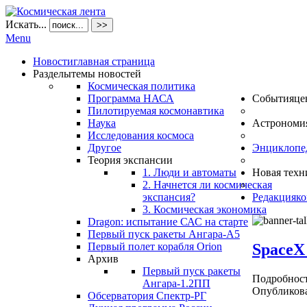
Искать...
>>
Menu
Новости
главная страница
Разделы
темы новостей
Космическая политика
Программа НАСА
События
це
Пилотируемая космонавтика
Наука
Астрономи
Исследования космоса
Другое
Энциклопе
Теория экспансии
1. Люди и автоматы
Новая техн
2. Начнется ли космическая
экспансия?
Редакция
ко
3. Космическая экономика
Dragon: испытание САС на старте
Первый пуск ракеты Ангара-А5
SpaceX
Первый полет корабля Orion
Архив
Первый пуск ракеты
Подробнос
Ангара-1.2ПП
Опубликова
Обсерватория Спектр-РГ