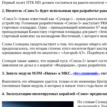
Первый полет ПТК НП должен состояться на ракете-носителе «
2. Носитель «Союз-5» будет использован при разработке ра
«Союз-5» (также известный как «Сункар») – новая ракета-носи
устройству. Головным разработчиком «Союза-5» выступает РКК 
стартовых площадки. Одна – принадлежащий компании S7 морск
принадлежащая Казахстану стартовая площадка для ракет «Зен
стартовый комплекс на космодроме Восточный, с которого можн
Слова Солнцева свидетельствует о том, что видение общего об
предполагалось, что вторая ступень этого носителя будет кисло
одинаковых модулей по аналогии с «Ангарой-А5». Подобную 
Солнцев также заявил, что первый пуск «Союза-5» может сост
заявления он делал и о корабле «Федерация», сроки разработки 
3. Запуск модуля МЛМ «Наука» к МКС,
«без сомнений»
, со
Выполнить это обещание удастся, только если инженеры Центр
топливных баков модуля, в которых в начале этого года было о
4. Эксплуатацию пилотируемых кораблей «Союз» предпола
По словам Солнце
экспедиций к Лун