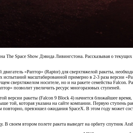
на The Space Show Дэвида Ливингстона. Рассказывая о текущих
 двигатель «Раптор» (Raptor) для сверхтяжелой ракеты, необхо
х испытаний масштабированной примерно в 2-3 раза версии «Рап
ем сверхтяжелом носителе, но и на ракете семейства Falcon. Ра
Раптор» позволит увеличить ресурс многоразовых ступеней.
ой версии ракеты (Falcon 9 Block 4) начнется ближайшее время, 
т выше той, которая указана на сайте компании. Первую ступень 
м повторно, превзошел ожидания SpaceX. В этом году может сост
у. В своем втором полете ракета выведет на орбиту спутник Arab