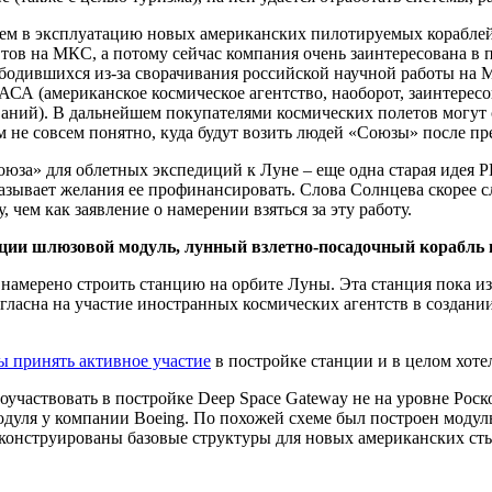
ием в эксплуатацию новых американских пилотируемых кораблей
втов на МКС, а потому сейчас компания очень заинтересована в
ободившихся из-за сворачивания российской научной работы на 
АСА (американское космическое агентство, наоборот, заинтере
аний). В дальнейшем покупателями космических полетов могут с
м не совсем понятно, куда будут возить людей «Союзы» после 
за» для облетных экспедиций к Луне – еще одна старая идея РК
азывает желания ее профинансировать. Слова Солнцева скорее с
, чем как заявление о намерении взяться за эту работу.
ции шлюзовой модуль, лунный взлетно-посадочный корабль
намерено строить станцию на орбите Луны. Эта станция пока и
ласна на участие иностранных космических агентств в создании
ы принять активное участие
в постройке станции и в целом хоте
частвовать в постройке Deep Space Gateway не на уровне Роско
дуля у компании Boeing. По похожей схеме был построен моду
и сконструированы базовые структуры для новых американских с