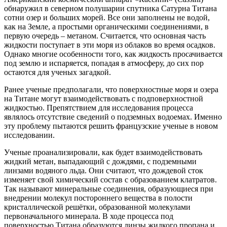
обнаружил в северном полушарии спутника Сатурна Титана
сотни озер и больших морей. Все они заполнены не водой,
как на Земле, а простыми органическими соединениями, в
первую очередь – метаном. Считается, что основная часть
жидкости поступает в эти моря из облаков во время осадков.
Однако многие особенности того, как жидкость просачивается
под землю и испаряется, попадая в атмосферу, до сих пор
остаются для ученых загадкой.
Ранее ученые предполагали, что поверхностные моря и озера
на Титане могут взаимодействовать с подповерхностной
жидкостью. Препятствием для исследования процесса
являлось отсутствие сведений о подземных водоемах. Именно
эту проблему пытаются решить французские ученые в новом
исследовании.
Ученые проанализировали, как будет взаимодействовать
жидкий метан, выпадающий с дождями, с подземными
линзами водяного льда. Они считают, что дождевой сток
изменяет свой химический состав с образованием клатратов.
Так называют минеральные соединения, образующиеся при
внедрении молекул постороннего вещества в полости
кристаллической решётки, образованной молекулами
первоначального минерала. В ходе процесса под
поверхностью Титана образуются линзы жидкого пропана и