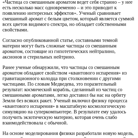
«Частица со смешанным ароматом ведет себя странно – у нее
есть несколько масс одновременно – и это приводит к
появлению интересных эффектов». Ученый сравнивает
смешанный аромат с белым цветом, который является суммой
всех цветов видимого спектра, но обладает собственными
свойствами.
Согласно опубликованной статье, составными темной
материи могут быть сложные частицы со смешанным
ароматом, состоящие из гипотетических нейтралино,
аксионов и стерильных нейтрино.
Ранее ученые обнаружили, что частицы со смешанным
ароматом обладают свойством «квантового испарения» из
гравитационного колодца при столкновении с другими
частицами. По словам Медведева, это поразительный
результат: космический корабль, сделанный из частиц со
смешанными ароматами, легко доставил бы нас на орбиту
Земли без всяких ракет. Ученый включил физику процесса
«квантового испарения» в масштабную космологическую
симуляцию на суперкомпьютере. В результате ему удалось
получить экзотическую материю, которая очень слабо
взаимодействовала с обычной.
На основе моделирования физики разработали новую модель,