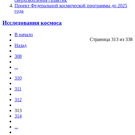
сверхскопления галактик
Проект Федеральной космической программы до 2025
года
Исследования космоса
В начало
Страница 313 из 338
Назад
308
...
310
311
312
313
314
...