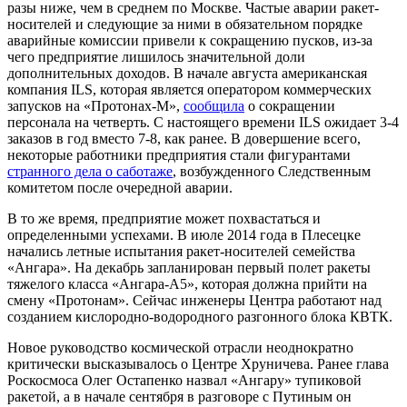
разы ниже, чем в среднем по Москве. Частые аварии ракет-
носителей и следующие за ними в обязательном порядке
аварийные комиссии привели к сокращению пусков, из-за
чего предприятие лишилось значительной доли
дополнительных доходов. В начале августа американская
компания ILS, которая является оператором коммерческих
запусков на «Протонах-М»,
сообщила
о сокращении
персонала на четверть. С настоящего времени ILS ожидает 3-4
заказов в год вместо 7-8, как ранее. В довершение всего,
некоторые работники предприятия стали фигурантами
странного дела о саботаже
, возбужденного Следственным
комитетом после очередной аварии.
В то же время, предприятие может похвастаться и
определенными успехами. В июле 2014 года в Плесецке
начались летные испытания ракет-носителей семейства
«Ангара». На декабрь запланирован первый полет ракеты
тяжелого класса «Ангара-А5», которая должна прийти на
смену «Протонам». Сейчас инженеры Центра работают над
созданием кислородно-водородного разгонного блока КВТК.
Новое руководство космической отрасли неоднократно
критически высказывалось о Центре Хруничева. Ранее глава
Роскосмоса Олег Остапенко назвал «Ангару» тупиковой
ракетой, а в начале сентября в разговоре с Путиным он