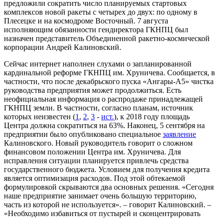
предложили сократить число планируемых стартовых
комплексов новой ракеты с четырех до двух: по одному в
Плесецке и на космодроме Восточный. 7 августа
исполняющим обязанности гендиректора ГКНПЦ был
назначен представитель Объединенной ракетно-космической
корпорации Андрей Калиновский.
Сейчас интернет наполнен слухами о запланированной
кардинальной реформе ГКНПЦ им. Хруничева. Сообщается, в
частности, что после декабрьского пуска «Ангары-А5» чистка
руководства предприятия может продолжиться. Есть
неофициальная информация о распродаже принадлежащей
ГКНПЦ земли. В частности, согласно планам, источник
которых неизвестен (
1
,
2
,
3
-
ист.
), к 2018 году площадь
Центра должна сократиться на 63%. Наконец, 5 сентября на
предприятии было опубликовано специальное
заявление
Калиновского. Новый руководитель говорит о сложном
финансовом положении Центра им. Хруничева. Для
исправления ситуации планируется привлечь средства
государственного бюджета. Условием для получения кредита
является оптимизация расходов. Под этой обтекаемой
формулировкой скрываются два основных решения. «Сегодня
наше предприятие занимает очень большую территорию,
часть из которой не используется». – говорит Калиновский. –
«Необходимо избавиться от пустырей и сконцентрировать