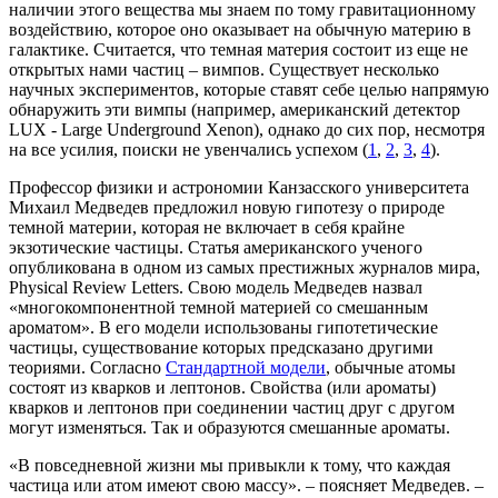
наличии этого вещества мы знаем по тому гравитационному
воздействию, которое оно оказывает на обычную материю в
галактике. Считается, что темная материя состоит из еще не
открытых нами частиц – вимпов. Существует несколько
научных экспериментов, которые ставят себе целью напрямую
обнаружить эти вимпы (например, американский детектор
LUX - Large Underground Xenon), однако до сих пор, несмотря
на все усилия, поиски не увенчались успехом (
1
,
2
,
3
,
4
).
Профессор физики и астрономии Канзасского университета
Михаил Медведев предложил новую гипотезу о природе
темной материи, которая не включает в себя крайне
экзотические частицы. Статья американского ученого
опубликована в одном из самых престижных журналов мира,
Physical Review Letters. Свою модель Медведев назвал
«многокомпонентной темной материей со смешанным
ароматом». В его модели использованы гипотетические
частицы, существование которых предсказано другими
теориями. Согласно
Стандартной модели
, обычные атомы
состоят из кварков и лептонов. Свойства (или ароматы)
кварков и лептонов при соединении частиц друг с другом
могут изменяться. Так и образуются смешанные ароматы.
«В повседневной жизни мы привыкли к тому, что каждая
частица или атом имеют свою массу». – поясняет Медведев. –