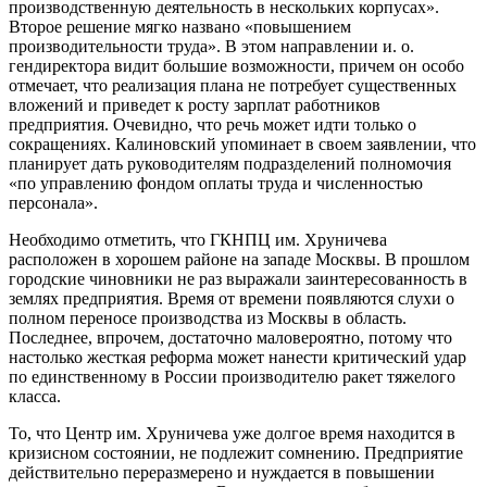
производственную деятельность в нескольких корпусах».
Второе решение мягко названо «повышением
производительности труда». В этом направлении и. о.
гендиректора видит большие возможности, причем он особо
отмечает, что реализация плана не потребует существенных
вложений и приведет к росту зарплат работников
предприятия. Очевидно, что речь может идти только о
сокращениях. Калиновский упоминает в своем заявлении, что
планирует дать руководителям подразделений полномочия
«по управлению фондом оплаты труда и численностью
персонала».
Необходимо отметить, что ГКНПЦ им. Хруничева
расположен в хорошем районе на западе Москвы. В прошлом
городские чиновники не раз выражали заинтересованность в
землях предприятия. Время от времени появляются слухи о
полном переносе производства из Москвы в область.
Последнее, впрочем, достаточно маловероятно, потому что
настолько жесткая реформа может нанести критический удар
по единственному в России производителю ракет тяжелого
класса.
То, что Центр им. Хруничева уже долгое время находится в
кризисном состоянии, не подлежит сомнению. Предприятие
действительно переразмерено и нуждается в повышении