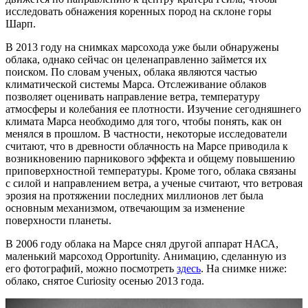
исследовать обнажения коренных пород на склоне горы
Шарп.
В 2013 году на снимках марсохода уже были обнаружены
облака, однако сейчас он целенаправленно займется их
поиском. По словам ученых, облака являются частью
климатической системы Марса. Отслеживание облаков
позволяет оценивать направление ветра, температуру
атмосферы и колебания ее плотности. Изучение сегодняшнего
климата Марса необходимо для того, чтобы понять, как он
менялся в прошлом. В частности, некоторые исследователи
считают, что в древности облачность на Марсе приводила к
возникновению парникового эффекта и общему повышению
приповерхностной температуры. Кроме того, облака связаны
с силой и направлением ветра, а ученые считают, что ветровая
эрозия на протяжении последних миллионов лет была
основным механизмом, отвечающим за изменение
поверхности планеты.
В 2006 году облака на Марсе снял другой аппарат НАСА,
маленький марсоход Opportunity. Анимацию, сделанную из
его фотографий, можно посмотреть
здесь
. На снимке ниже:
облако, снятое Curiosity осенью 2013 года.