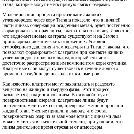
этана, которые могут иметь прямую связь с озерами.
Моделирование процесса просачивания жидких
углеводородов через кору Титана показало, что в нижней
части линзы, содержащей осадочный метан, будет постепенно
формироваться вторая линза, клатратная по составу. Известно,
что водно-метановые клатраты существуют и на Земле в
приполярных океанических отложениях. Условия
атмосферного давления и температуры на Титане таковы, что
позволяют формироваться клатратам при контакте жидких
углеводородов с водяным льдом, который считается
достаточно распространенным компонентом коры спутника.
Клатратные слои могут существовать в течение долгого
времени на глубине до нескольких километров.
Как известно, клатраты могут захватывать и разделять
вещество на жидкую и твердую фазы. Этот процесс
называется фракционированием. Взаимодействуя с
поверхностными озерами, клатратные линзы будут
постепенно менять их состав, превращая метан в пропан и
жидкий этан. Ученые пришли к выводу, что состав
поверхностных озер из-за взаимодействия с линзами льда
может меняться в значительной степени, при условии, что
линзы длительное время отрезаны от атмосферы.