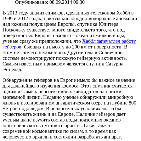
Опубликовано: 08.09.2014 09:30
В 2013 году анализ снимков, сделанных телескопом Хаббл в
1999 и 2012 годах, показал кислородно-водородные аномалии
над южным полушарием Европы, спутника Юпитера.
Поскольку существует много свидетельств того, что под
поверхностью Европы находится океан из жидкой воды,
ученые сразу же предположили, что
Хаббл запечатлел работу
гейзеров
, бьющих на высоту до 200 км от поверхности. В
этом нет ничего необычного. Другие тела в Солнечной
системе демонстрируют похожую гейзерную активность.
Самым известным примером является спутник Сатурна
Энцелад.
Обнаружение гейзеров на Европе имело бы важное значение
для дальнейшего изучения космоса. Этот спутник считается
одним из самых перспективных кандидатов на поиски
внеземной жизни. Недавно ученые обнаружили микробную
жизнь в изолированном антарктическом озере на глубине 800
метров подо льдом. В аналогичных условиях могла бы
существовать жизнь и на Европе. Наличие гейзеров дает
ученым шанс изучить состав воды подземных океанов
юпитерианского спутника с орбиты. Такая задача
современной космонавтике по силам, в то время как
человечество вряд ли в состоянии разработать аппарат,