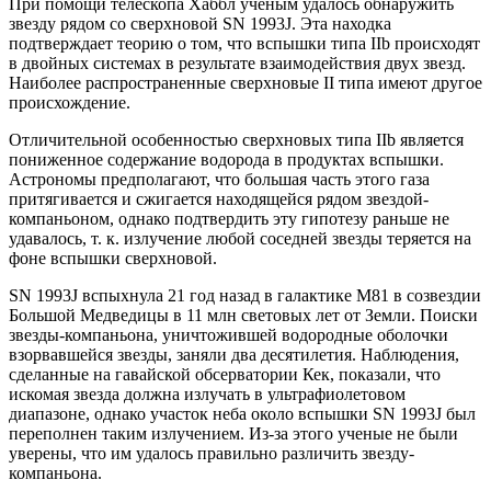
При помощи телескопа Хаббл ученым удалось обнаружить
звезду рядом со сверхновой SN 1993J. Эта находка
подтверждает теорию о том, что вспышки типа IIb происходят
в двойных системах в результате взаимодействия двух звезд.
Наиболее распространенные сверхновые II типа имеют другое
происхождение.
Отличительной особенностью сверхновых типа IIb является
пониженное содержание водорода в продуктах вспышки.
Астрономы предполагают, что большая часть этого газа
притягивается и сжигается находящейся рядом звездой-
компаньоном, однако подтвердить эту гипотезу раньше не
удавалось, т. к. излучение любой соседней звезды теряется на
фоне вспышки сверхновой.
SN 1993J вспыхнула 21 год назад в галактике M81 в созвездии
Большой Медведицы в 11 млн световых лет от Земли. Поиски
звезды-компаньона, уничтожившей водородные оболочки
взорвавшейся звезды, заняли два десятилетия. Наблюдения,
сделанные на гавайской обсерватории Кек, показали, что
искомая звезда должна излучать в ультрафиолетовом
диапазоне, однако участок неба около вспышки SN 1993J был
переполнен таким излучением. Из-за этого ученые не были
уверены, что им удалось правильно различить звезду-
компаньона.