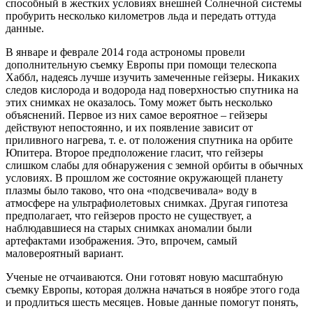
способный в жестких условиях внешней Солнечной системы
пробурить несколько километров льда и передать оттуда
данные.
В январе и феврале 2014 года астрономы провели
дополнительную съемку Европы при помощи телескопа
Хаббл, надеясь лучше изучить замеченные гейзеры. Никаких
следов кислорода и водорода над поверхностью спутника на
этих снимках не оказалось. Тому может быть несколько
объяснений. Первое из них самое вероятное – гейзеры
действуют непостоянно, и их появление зависит от
приливного нагрева, т. е. от положения спутника на орбите
Юпитера. Второе предположение гласит, что гейзеры
слишком слабы для обнаружения с земной орбиты в обычных
условиях. В прошлом же состояние окружающей планету
плазмы было таково, что она «подсвечивала» воду в
атмосфере на ультрафиолетовых снимках. Другая гипотеза
предполагает, что гейзеров просто не существует, а
наблюдавшиеся на старых снимках аномалии были
артефактами изображения. Это, впрочем, самый
маловероятный вариант.
Ученые не отчаиваются. Они готовят новую масштабную
съемку Европы, которая должна начаться в ноябре этого года
и продлиться шесть месяцев. Новые данные помогут понять,