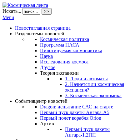
Искать...
>>
Menu
Новости
главная страница
Разделы
темы новостей
Космическая политика
Программа НАСА
Пилотируемая космонавтика
Наука
Исследования космоса
Другое
Теория экспансии
1. Люди и автоматы
2. Начнется ли космическая
экспансия?
3. Космическая экономика
События
центр новостей
Dragon: испытание САС на старте
Первый пуск ракеты Ангара-А5
Первый полет корабля Orion
Архив
Первый пуск ракеты
Ангара-1.2ПП