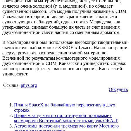
в которой темная материя не взаимодействует с остальной,
является очень холодной (т. е. медленной), но обладает
существенной массой. Эта модель получила название λ-CDM.
Изначально в теории оставались расхождения с данными
существующих наблюдений, однако статья Медведева, как
утверждается, снимает большую их часть за счет введения
двухкомпонентной смеси частиц со смешанным ароматом.
В моделировании был использован высокопроизводительный
вычислительный комплекс XSEDE в Техасе. На иллюстрации
сверху: результат распределения темной материи во
Вселенной по результатам компьютерного моделирования
двухкомпонентной λ-CDM, Канзасский университет. Справа:
иллюстрация к эффекту квантового испарения, Канзасский
университет.
Ссылка:
phys.org
Обсудить
Планы SpaceX на ближайшую перспективу в двух
строках
Первым запуском по пилотируемой программе с
космодрома Восточный может стать модуль ОКА-Т
Астрономы построили трехмерную карту Местного