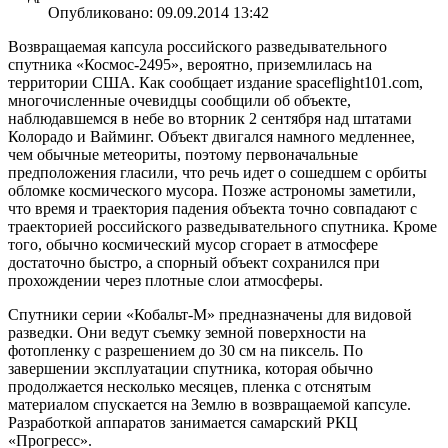
Опубликовано: 09.09.2014 13:42
Возвращаемая капсула российского разведывательного
спутника «Космос-2495», вероятно, приземлилась на
территории США. Как сообщает издание spaceflight101.com,
многочисленные очевидцы сообщили об объекте,
наблюдавшемся в небе во вторник 2 сентября над штатами
Колорадо и Вайминг. Объект двигался намного медленнее,
чем обычные метеориты, поэтому первоначальные
предположения гласили, что речь идет о сошедшем с орбиты
обломке космического мусора. Позже астрономы заметили,
что время и траектория падения объекта точно совпадают с
траекторией российского разведывательного спутника. Кроме
того, обычно космический мусор сгорает в атмосфере
достаточно быстро, а спорный объект сохранился при
прохождении через плотные слои атмосферы.
Спутники серии «Кобальт-М» предназначены для видовой
разведки. Они ведут съемку земной поверхности на
фотопленку с разрешением до 30 см на пиксель. По
завершении эксплуатации спутника, которая обычно
продолжается несколько месяцев, пленка с отснятым
материалом спускается на Землю в возвращаемой капсуле.
Разработкой аппаратов занимается самарский РКЦ
«Прогресс».