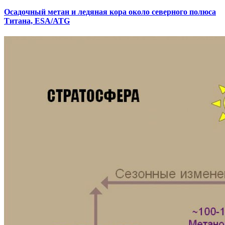
Осадочный метан и ледяная кора около северного полюса
Титана, ESA/ATG