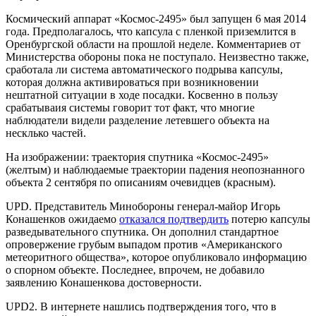
Космический аппарат «Космос-2495» был запущен 6 мая 2014
года. Предполагалось, что капсула с пленкой приземлится в
Оренбургской области на прошлой неделе. Комментариев от
Министерства обороны пока не поступало. Неизвестно также,
сработала ли система автоматического подрыва капсулы,
которая должна активироваться при возникновении
нештатной ситуации в ходе посадки. Косвенно в пользу
срабатываия системы говорит тот факт, что многие
наблюдатели видели разделение летевшего объекта на
несклько частей.
На изображении: траектория спутника «Космос-2495»
(желтым) и наблюдаемые траектории падения неопознанного
объекта 2 сентября по описаниям очевидцев (красным).
UPD.
Представитель Минобороны генерал-майор Игорь
Конашенков ожидаемо
отказался подтвердить
потерю капсулы
разведывательного спутника. Он дополнил стандартное
опровержение грубым выпадом против «Американского
метеоритного общества», которое опубликовало информацию
о спорном объекте. Последнее, впрочем, не добавило
заявлению Конашенкова достоверности.
UPD2.
В интернете нашлись подтверждения того, что в