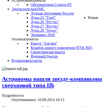
Астрономия
проекты
Обсерватория Спектр-РГ
Энциклопедия
АМС
Лунная программа России
Луна-25 "Глоб"
Новая
Луна-26 "Ресурс"
Луна-27 "Ресурс"
Луна-28 "Грунт"
Экзомарс-2016
техника
проекты
Ракета "Ангара"
Корабль нового поколения (ПТК НП)
Сверхтяжелая ракета
Ядерный буксир
Редакция
контакты
Астрономы нашли звезду-компаньона
сверхновой типа IIb
Подробности
Опубликовано: 10.09.2014 10:13