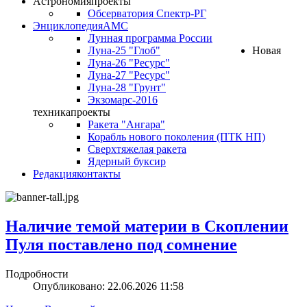
Астрономия
проекты
Обсерватория Спектр-РГ
Энциклопедия
АМС
Лунная программа России
Луна-25 "Глоб"
Новая
Луна-26 "Ресурс"
Луна-27 "Ресурс"
Луна-28 "Грунт"
Экзомарс-2016
техника
проекты
Ракета "Ангара"
Корабль нового поколения (ПТК НП)
Сверхтяжелая ракета
Ядерный буксир
Редакция
контакты
Наличие темой материи в Скоплении
Пуля поставлено под сомнение
Подробности
Опубликовано: 22.06.2026 11:58