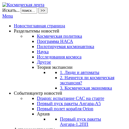
Искать...
>>
Menu
Новости
главная страница
Разделы
темы новостей
Космическая политика
Программа НАСА
Пилотируемая космонавтика
Наука
Исследования космоса
Другое
Теория экспансии
1. Люди и автоматы
2. Начнется ли космическая
экспансия?
3. Космическая экономика
События
центр новостей
Dragon: испытание САС на старте
Первый пуск ракеты Ангара-А5
Первый полет корабля Orion
Архив
Первый пуск ракеты
Ангара-1.2ПП