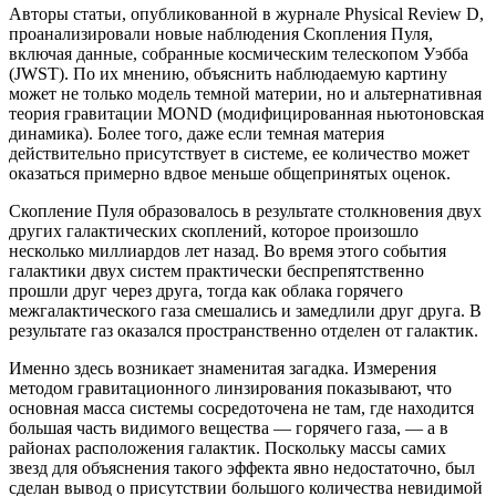
Авторы статьи, опубликованной в журнале Physical Review D,
проанализировали новые наблюдения Скопления Пуля,
включая данные, собранные космическим телескопом Уэбба
(JWST). По их мнению, объяснить наблюдаемую картину
может не только модель темной материи, но и альтернативная
теория гравитации MOND (модифицированная ньютоновская
динамика). Более того, даже если темная материя
действительно присутствует в системе, ее количество может
оказаться примерно вдвое меньше общепринятых оценок.
Скопление Пуля образовалось в результате столкновения двух
других галактических скоплений, которое произошло
несколько миллиардов лет назад. Во время этого события
галактики двух систем практически беспрепятственно
прошли друг через друга, тогда как облака горячего
межгалактического газа смешались и замедлили друг друга. В
результате газ оказался пространственно отделен от галактик.
Именно здесь возникает знаменитая загадка. Измерения
методом гравитационного линзирования показывают, что
основная масса системы сосредоточена не там, где находится
большая часть видимого вещества — горячего газа, — а в
районах расположения галактик. Поскольку массы самих
звезд для объяснения такого эффекта явно недостаточно, был
сделан вывод о присутствии большого количества невидимой