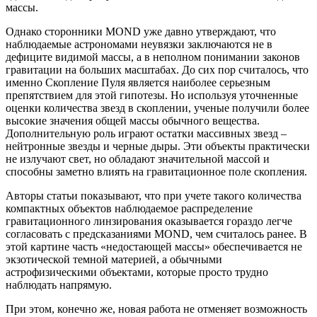
массы.
Однако сторонники MOND уже давно утверждают, что
наблюдаемые астрономами неувязки заключаются не в
дефиците видимой массы, а в неполном понимании законов
гравитации на больших масштабах. До сих пор считалось, что
именно Скопление Пуля является наиболее серьезным
препятствием для этой гипотезы. Но используя уточненные
оценки количества звезд в скоплении, ученые получили более
высокие значения общей массы обычного вещества.
Дополнительную роль играют остатки массивных звезд –
нейтронные звезды и черные дыры. Эти объекты практически
не излучают свет, но обладают значительной массой и
способны заметно влиять на гравитационное поле скопления.
Авторы статьи показывают, что при учете такого количества
компактных объектов наблюдаемое распределение
гравитационного линзирования оказывается гораздо легче
согласовать с предсказаниями MOND, чем считалось ранее. В
этой картине часть «недостающей массы» обеспечивается не
экзотической темной материей, а обычными
астрофизическими объектами, которые просто трудно
наблюдать напрямую.
При этом, конечно же, новая работа не отменяет возможность