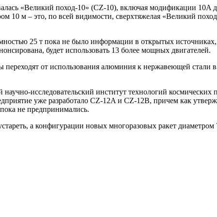
валась «Великий поход-10» (CZ-10), включая модификации 10A 
ом 10 м – это, по всей видимости, сверхтяжелая «Великий похо
мностью 25 т пока не было информации в открытых источниках, 
анонсирована, будет использовать 13 более мощных двигателей.
ы переходят от использования алюминия к нержавеющей стали в
научно-исследовательский институт технологий космических пол
едприятие уже разработало CZ-12A и CZ-12B, причем как утвержд
 пока не предпринимались.
устареть, а конфигурации новых многоразовых ракет диаметром