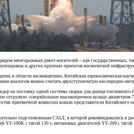
 рядом многоразовых ракет-носителей – как государственных, т
группировок и других крупных проектов космической инфрастру
чик в области космонавтики, Китайская аэрокосмическая научн
йшим аналогом можно считать двухступенчатую кислородно-мета
дер на поставку одной системы сварки для днища топливного ба
ятие отгрузило «сверхбольшое высокопрочное кольцо диаметром 7
остав приемочной комиссии вошли представители Китайского ис
жительно подготовленная CALT, в которой рекомендовались к раз
YF-100K с тягой 130 т, метановых двигателей YF-209 с тягой 8