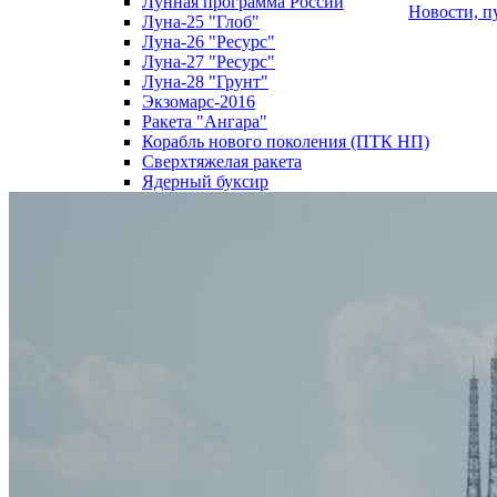
Лунная программа России
Новости, п
Луна-25 "Глоб"
Луна-26 "Ресурс"
Луна-27 "Ресурс"
Луна-28 "Грунт"
Экзомарс-2016
Ракета "Ангара"
Корабль нового поколения (ПТК НП)
Сверхтяжелая ракета
Ядерный буксир