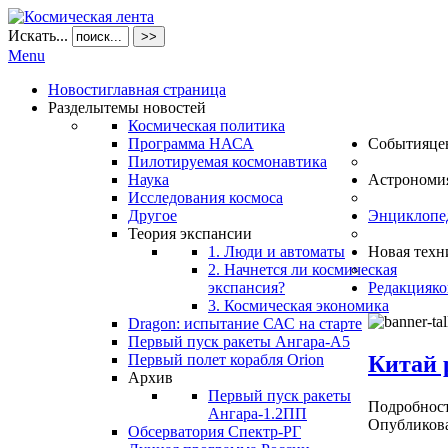
Искать...
>>
Menu
Новости
главная страница
Разделы
темы новостей
Космическая политика
Программа НАСА
События
це
Пилотируемая космонавтика
Наука
Астрономи
Исследования космоса
Другое
Энциклопе
Теория экспансии
1. Люди и автоматы
Новая техн
2. Начнется ли космическая
экспансия?
Редакция
ко
3. Космическая экономика
Dragon: испытание САС на старте
Первый пуск ракеты Ангара-А5
Китай 
Первый полет корабля Orion
Архив
Первый пуск ракеты
Подробнос
Ангара-1.2ПП
Опубликова
Обсерватория Спектр-РГ