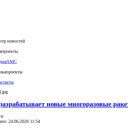
нтр новостей
я
проекты
дия
АМС
ика
проекты
нтакты
разрабатывает новые многоразовые рак
ти
но: 24.06.2026 11:54