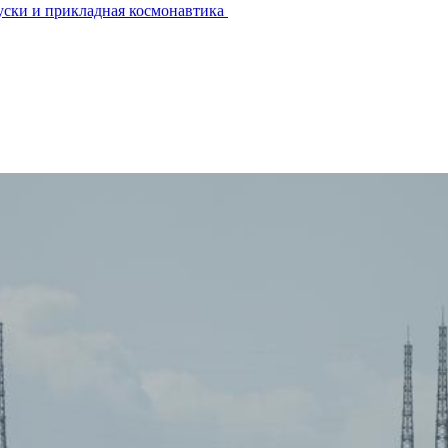
уски и прикладная космонавтика