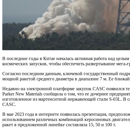
В последние годы в Китае началась активная работа над целым
космических запусков, чтобы обеспечить развертывание мега-
Согласно последним данным, ключевой государственный подряд
мощной ракетой среднего диаметра в диапазоне 7 м. Ее ближа
Недавно на электронной платформе закупок CASC появился тен
Parker New Materials сообщила о том, что ее дочернее предпри
изготовленное из мартенситной нержавеющей стали S-03L. В с
CASC.
В мае 2023 года в интернете появилась презентация, предполо
использованием различных комбинаций керосиновых двигателей 
ракет в предложенной линейке составляла 15, 50 и 100 т.