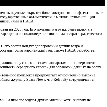
«сделать научные открытия более доступными и эффективными».
а государственные автоматические межпланетные станции.
рганизациями и НАСА.
ан на 2028 год. Его полезная нагрузка будет включать
 картирования подповерхностного льда и стратиграфического
В его состав войдут доплеровский датчик ветра и
составит один марсианский год. Также НАСА разработает
о радиоканалу с космическими аппаратами на поверхности
мощности серверного класса» для обработки данных на борту.
лительного комплекса предполагает относительно высокие
бщил журналу Space News, что Relativity сотрудничает с
. За ним последуют другие миссии, хотя Relativity не