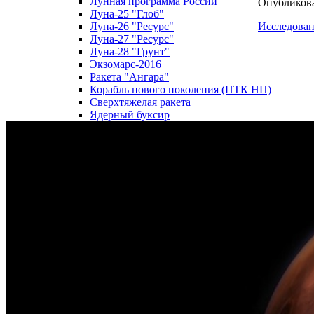
Лунная программа России
Опубликова
Луна-25 "Глоб"
Исследова
Луна-26 "Ресурс"
Луна-27 "Ресурс"
Луна-28 "Грунт"
Экзомарс-2016
Ракета "Ангара"
Корабль нового поколения (ПТК НП)
Сверхтяжелая ракета
Ядерный буксир