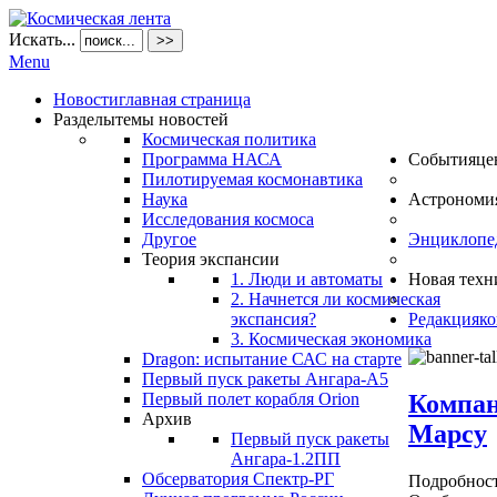
Искать...
>>
Menu
Новости
главная страница
Разделы
темы новостей
Космическая политика
Программа НАСА
События
це
Пилотируемая космонавтика
Наука
Астрономи
Исследования космоса
Другое
Энциклопе
Теория экспансии
1. Люди и автоматы
Новая техн
2. Начнется ли космическая
экспансия?
Редакция
ко
3. Космическая экономика
Dragon: испытание САС на старте
Первый пуск ракеты Ангара-А5
Компан
Первый полет корабля Orion
Архив
Марсу
Первый пуск ракеты
Ангара-1.2ПП
Обсерватория Спектр-РГ
Подробнос