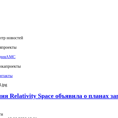
нтр новостей
я
проекты
дия
АМС
ика
проекты
нтакты
ия Relativity Space объявила о планах 
ти