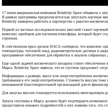
17 июня американская компания Relativity Space объявила о 
В рамках программы предполагается как запускать научные мис
Relativity намерена работать в партнерстве с ракетно-косми
Первой из частных исследовательских миссией станет научный 
комплекс приборов для изучения атмосферы, который будет со
строения.
В собственном пресс-релизе НАСА сообщило, что комплекс приб
температуры, тепловой зонд, радиометрические датчики и шир
программное обеспечение для обработки и анализа собранных 
Еще одной задачей космического аппарата станет обеспечение 
Марса. Relativity Space заявила, что ее спутник предложит «
Информации о размере, массе или энергопотреблении космичес
требования к его энергопотреблению. Стоимость миссии тоже н
неназванной благотворительной организацией для ее финансир
Для запуска миссии планируется использовать многоразовую раке
Запуск спутника к Марсу должен будет подтвердить возможност
предоставила никаких подробностей о них помимо того, что ст