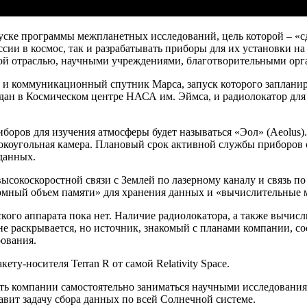
запуске программы межпланетных исследований, цель которой – 
сии в космос, так и разрабатывать приборы для их установки н
ческой отраслью, научными учреждениями, благотворительными о
и коммуникационный спутник Марса, запуск которого запланиров
здан в Космическом центре НАСА им. Эймса, и радиолокатор для
оров для изучения атмосферы будет называться «Эол» (Aeolus). 
окоугольная камера. Плановый срок активной службы приборов 
данных.
высокоскоростной связи с Землей по лазерному каналу и связь п
огромный объем памяти» для хранения данных и «вычислительные 
кого аппарата пока нет. Наличие радиолокатора, а также вычис
е раскрывается, но источник, знакомый с планами компании, соо
ования.
ту-носителя Terran R от самой Relativity Space.
ь компании самостоятельно заниматься научными исследованиями
авит задачу сбора данных по всей Солнечной системе.