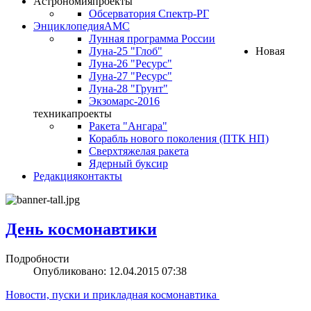
Астрономия
проекты
Обсерватория Спектр-РГ
Энциклопедия
АМС
Лунная программа России
Луна-25 "Глоб"
Новая
Луна-26 "Ресурс"
Луна-27 "Ресурс"
Луна-28 "Грунт"
Экзомарс-2016
техника
проекты
Ракета "Ангара"
Корабль нового поколения (ПТК НП)
Сверхтяжелая ракета
Ядерный буксир
Редакция
контакты
День космонавтики
Подробности
Опубликовано: 12.04.2015 07:38
Новости, пуски и прикладная космонавтика