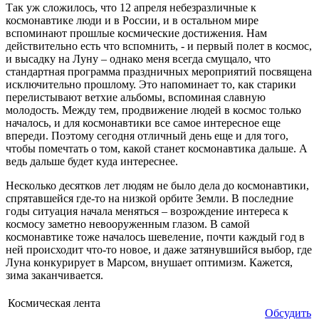
Так уж сложилось, что 12 апреля небезразличные к
космонавтике люди и в России, и в остальном мире
вспоминают прошлые космические достижения. Нам
действительно есть что вспомнить, - и первый полет в космос,
и высадку на Луну – однако меня всегда смущало, что
стандартная программа праздничных мероприятий посвящена
исключительно прошлому. Это напоминает то, как старики
перелистывают ветхие альбомы, вспоминая славную
молодость. Между тем, продвижение людей в космос только
началось, и для космонавтики все самое интересное еще
впереди. Поэтому сегодня отличный день еще и для того,
чтобы помечтать о том, какой станет космонавтика дальше. А
ведь дальше будет куда интереснее.
Несколько десятков лет людям не было дела до космонавтики,
спрятавшейся где-то на низкой орбите Земли. В последние
годы ситуация начала меняться – возрождение интереса к
космосу заметно невооруженным глазом. В самой
космонавтике тоже началось шевеление, почти каждый год в
ней происходит что-то новое, и даже затянувшийся выбор, где
Луна конкурирует в Марсом, внушает оптимизм. Кажется,
зима заканчивается.
Космическая лента
Обсудить