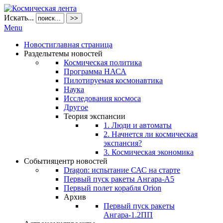
Искать...
>>
Menu
Новости
главная страница
Разделы
темы новостей
Космическая политика
Программа НАСА
Пилотируемая космонавтика
Наука
Исследования космоса
Другое
Теория экспансии
1. Люди и автоматы
2. Начнется ли космическая
экспансия?
3. Космическая экономика
События
центр новостей
Dragon: испытание САС на старте
Первый пуск ракеты Ангара-А5
Первый полет корабля Orion
Архив
Первый пуск ракеты
Ангара-1.2ПП