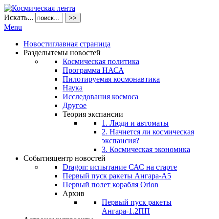
Искать...
>>
Menu
Новости
главная страница
Разделы
темы новостей
Космическая политика
Программа НАСА
Пилотируемая космонавтика
Наука
Исследования космоса
Другое
Теория экспансии
1. Люди и автоматы
2. Начнется ли космическая
экспансия?
3. Космическая экономика
События
центр новостей
Dragon: испытание САС на старте
Первый пуск ракеты Ангара-А5
Первый полет корабля Orion
Архив
Первый пуск ракеты
Ангара-1.2ПП