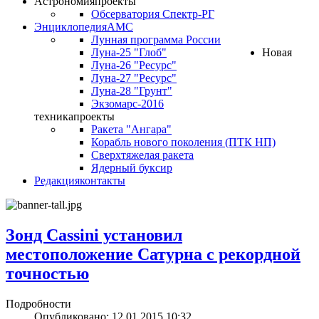
Астрономия
проекты
Обсерватория Спектр-РГ
Энциклопедия
АМС
Лунная программа России
Луна-25 "Глоб"
Новая
Луна-26 "Ресурс"
Луна-27 "Ресурс"
Луна-28 "Грунт"
Экзомарс-2016
техника
проекты
Ракета "Ангара"
Корабль нового поколения (ПТК НП)
Сверхтяжелая ракета
Ядерный буксир
Редакция
контакты
Зонд Cassini установил
местоположение Сатурна с рекордной
точностью
Подробности
Опубликовано: 12.01.2015 10:32