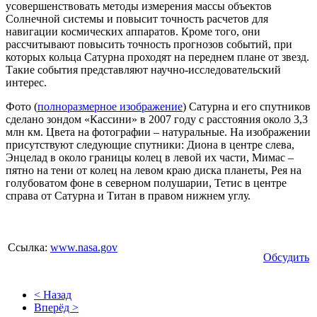
усовершенствовать методы измерения массы объектов
Солнечной системы и повысит точность расчетов для
навигации космических аппаратов. Кроме того, они
рассчитывают повысить точность прогнозов событий, при
которых кольца Сатурна проходят на переднем плане от звезд.
Такие события представляют научно-исследовательский
интерес.
Фото (
полноразмерное изображение
) Сатурна и его спутников
сделано зондом «Кассини» в 2007 году с расстояния около 3,3
млн км. Цвета на фотографии – натуральные. На изображении
присутствуют следующие спутники: Диона в центре слева,
Энцелад в около границы колец в левой их части, Мимас –
пятно на тени от колец на левом краю диска планеты, Рея на
голубоватом фоне в северном полушарии, Тетис в центре
справа от Сатурна и Титан в правом нижнем углу.
Ссылка:
www.nasa.gov
Обсудить
< Назад
Вперёд >