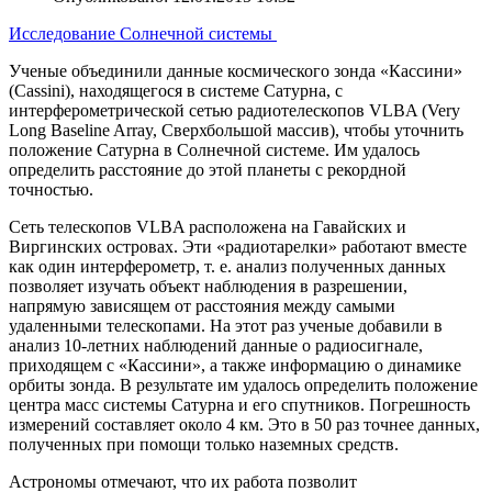
Исследование Солнечной системы
Ученые объединили данные космического зонда «Кассини»
(Cassini), находящегося в системе Сатурна, с
интерферометрической сетью радиотелескопов VLBA (Very
Long Baseline Array, Сверхбольшой массив), чтобы уточнить
положение Сатурна в Солнечной системе. Им удалось
определить расстояние до этой планеты с рекордной
точностью.
Сеть телескопов VLBA расположена на Гавайских и
Виргинских островах. Эти «радиотарелки» работают вместе
как один интерферометр, т. е. анализ полученных данных
позволяет изучать объект наблюдения в разрешении,
напрямую зависящем от расстояния между самыми
удаленными телескопами. На этот раз ученые добавили в
анализ 10-летних наблюдений данные о радиосигнале,
приходящем с «Кассини», а также информацию о динамике
орбиты зонда. В результате им удалось определить положение
центра масс системы Сатурна и его спутников. Погрешность
измерений составляет около 4 км. Это в 50 раз точнее данных,
полученных при помощи только наземных средств.
Астрономы отмечают, что их работа позволит