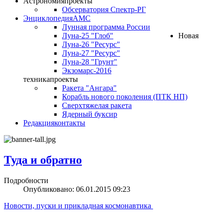
Астрономия
проекты
Обсерватория Спектр-РГ
Энциклопедия
АМС
Лунная программа России
Луна-25 "Глоб"
Новая
Луна-26 "Ресурс"
Луна-27 "Ресурс"
Луна-28 "Грунт"
Экзомарс-2016
техника
проекты
Ракета "Ангара"
Корабль нового поколения (ПТК НП)
Сверхтяжелая ракета
Ядерный буксир
Редакция
контакты
Туда и обратно
Подробности
Опубликовано: 06.01.2015 09:23
Новости, пуски и прикладная космонавтика