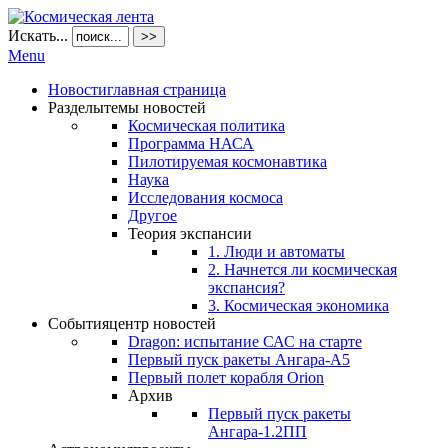
Искать...
>>
Menu
Новости
главная страница
Разделы
темы новостей
Космическая политика
Программа НАСА
Пилотируемая космонавтика
Наука
Исследования космоса
Другое
Теория экспансии
1. Люди и автоматы
2. Начнется ли космическая
экспансия?
3. Космическая экономика
События
центр новостей
Dragon: испытание САС на старте
Первый пуск ракеты Ангара-А5
Первый полет корабля Orion
Архив
Первый пуск ракеты
Ангара-1.2ПП