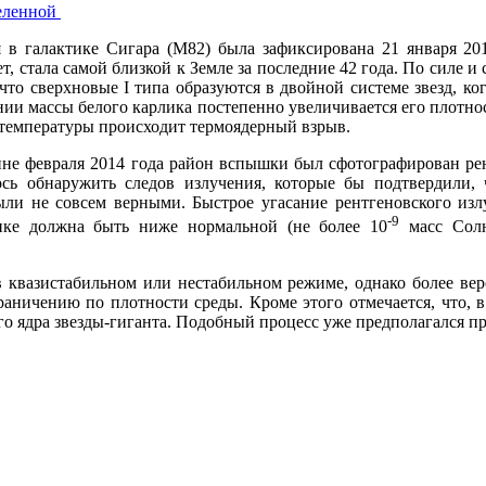
еленной
 в галактике Сигара (M82) была зафиксирована 21 января 201
т, стала самой близкой к Земле за последние 42 года. По силе и
 что сверхновые I типа образуются в двойной системе звезд, ко
ии массы белого карлика постепенно увеличивается его плотнос
 температуры происходит термоядерный взрыв.
ине февраля 2014 года район вспышки был сфотографирован ре
ось обнаружить следов излучения, которые бы подтвердили,
ли не совсем верными. Быстрое угасание рентгеновского излу
-9
нике должна быть ниже нормальной (не более 10
масс Солн
в квазистабильном или нестабильном режиме, однако более в
ничению по плотности среды. Кроме этого отмечается, что, в
о ядра звезды-гиганта. Подобный процесс уже предполагался при