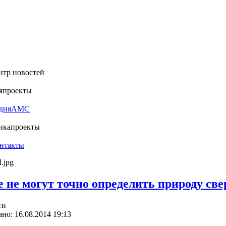
нтр новостей
я
проекты
дия
АМС
ика
проекты
нтакты
 не могут точно определить природу св
ти
но: 16.08.2014 19:13