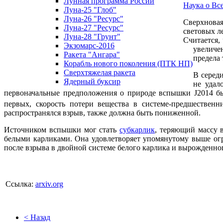
Лунная программа России
Наука о Вс
Луна-25 "Глоб"
Луна-26 "Ресурс"
Сверхновая
Луна-27 "Ресурс"
световых ле
Луна-28 "Грунт"
Считается,
Экзомарс-2016
увеличен
Ракета "Ангара"
предела
Корабль нового поколения (ПТК НП)
Сверхтяжелая ракета
В серед
Ядерный буксир
не удал
первоначальные предположения о природе вспышки J2014 бы
первых, скорость потери вещества в системе-предшествен
распространялся взрыв, также должна быть пониженной.
Источником вспышки мог стать
субкарлик
, теряющий массу 
белыми карликами. Она удовлетворяет упомянутому выше огра
после взрыва в двойной системе белого карлика и вырожденног
Ссылка:
arxiv.org
< Назад