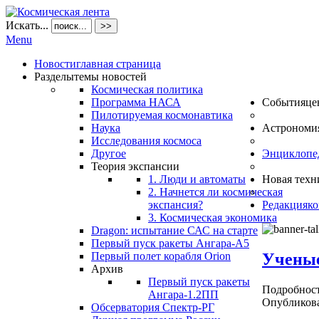
Искать...
>>
Menu
Новости
главная страница
Разделы
темы новостей
Космическая политика
Программа НАСА
События
це
Пилотируемая космонавтика
Наука
Астрономи
Исследования космоса
Другое
Энциклопе
Теория экспансии
1. Люди и автоматы
Новая техн
2. Начнется ли космическая
экспансия?
Редакция
ко
3. Космическая экономика
Dragon: испытание САС на старте
Первый пуск ракеты Ангара-А5
Ученые
Первый полет корабля Orion
Архив
Первый пуск ракеты
Подробнос
Ангара-1.2ПП
Опубликова
Обсерватория Спектр-РГ