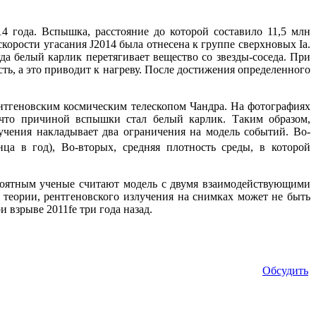
4 года. Вспышка, расстояние до которой составило 11,5 млн
 скорости угасания J2014 была отнесена к группе сверхновых Ia.
гда белый карлик перетягивает вещество со звезды-соседа. При
ть, а это приводит к нагреву. После достижения определенного
нтгеновским космическим телескопом Чандра. На фотографиях
 что причиной вспышки стал белый карлик. Таким образом,
чения накладывает два ограничения на модель событий. Во-
ца в год), Во-вторых, средняя плотность среды, в которой
ероятным ученые считают модель с двумя взаимодействующими
 теории, рентгеновского излучения на снимках может не быть
 взрыве 2011fe три года назад.
Обсудить