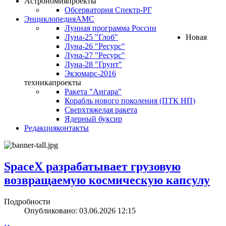
Астрономия
проекты
Обсерватория Спектр-РГ
Энциклопедия
АМС
Лунная программа России
Луна-25 "Глоб"
Новая
Луна-26 "Ресурс"
Луна-27 "Ресурс"
Луна-28 "Грунт"
Экзомарс-2016
техника
проекты
Ракета "Ангара"
Корабль нового поколения (ПТК НП)
Сверхтяжелая ракета
Ядерный буксир
Редакция
контакты
SpaceX разрабатывает грузовую
возвращаемую космическую капсулу
Подробности
Опубликовано: 03.06.2026 12:15