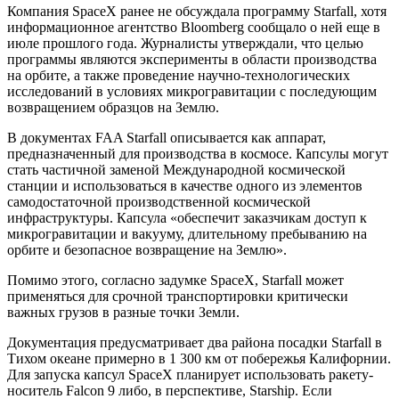
Компания SpaceX ранее не обсуждала программу Starfall, хотя
информационное агентство Bloomberg сообщало о ней еще в
июле прошлого года. Журналисты утверждали, что целью
программы являются эксперименты в области производства
на орбите, а также проведение научно-технологических
исследований в условиях микрогравитации с последующим
возвращением образцов на Землю.
В документах FAA Starfall описывается как аппарат,
предназначенный для производства в космосе. Капсулы могут
стать частичной заменой Международной космической
станции и использоваться в качестве одного из элементов
самодостаточной производственной космической
инфраструктуры. Капсула «обеспечит заказчикам доступ к
микрогравитации и вакууму, длительному пребыванию на
орбите и безопасное возвращение на Землю».
Помимо этого, согласно задумке SpaceX, Starfall может
применяться для срочной транспортировки критически
важных грузов в разные точки Земли.
Документация предусматривает два района посадки Starfall в
Тихом океане примерно в 1 300 км от побережья Калифорнии.
Для запуска капсул SpaceX планирует использовать ракету-
носитель Falcon 9 либо, в перспективе, Starship. Если