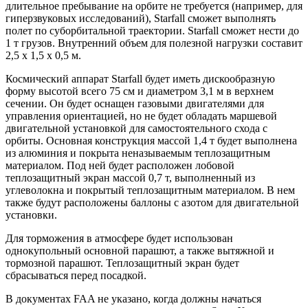
длительное пребывание на орбите не требуется (например, для
гиперзвуковых исследований), Starfall сможет выполнять
полет по суборбитальной траектории. Starfall сможет нести до
1 т грузов. Внутренний объем для полезной нагрузки составит
2,5 х 1,5 х 0,5 м.
Космический аппарат Starfall будет иметь дискообразную
форму высотой всего 75 см и диаметром 3,1 м в верхнем
сечении. Он будет оснащен газовыми двигателями для
управления ориентацией, но не будет обладать маршевой
двигательной установкой для самостоятельного схода с
орбиты. Основная конструкция массой 1,4 т будет выполнена
из алюминия и покрыта неназываемым теплозащитным
материалом. Под ней будет расположен лобовой
теплозащитный экран массой 0,7 т, выполненный из
углеволокна и покрытый теплозащитным материалом. В нем
также будут расположены баллоны с азотом для двигательной
установки.
Для торможения в атмосфере будет использован
однокупольный основной парашют, а также вытяжной и
тормозной парашют. Теплозащитный экран будет
сбрасываться перед посадкой.
В документах FAA не указано, когда должны начаться