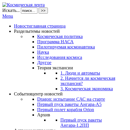
Искать...
>>
Menu
Новости
главная страница
Разделы
темы новостей
Космическая политика
Программа НАСА
Пилотируемая космонавтика
Наука
Исследования космоса
Другое
Теория экспансии
1. Люди и автоматы
2. Начнется ли космическая
экспансия?
3. Космическая экономика
События
центр новостей
Dragon: испытание САС на старте
Первый пуск ракеты Ангара-А5
Первый полет корабля Orion
Архив
Первый пуск ракеты
Ангара-1.2ПП