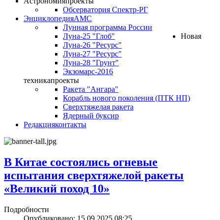
Астрономия
проекты
Обсерватория Спектр-РГ
Энциклопедия
АМС
Лунная программа России
Луна-25 "Глоб"
Новая
Луна-26 "Ресурс"
Луна-27 "Ресурс"
Луна-28 "Грунт"
Экзомарс-2016
техника
проекты
Ракета "Ангара"
Корабль нового поколения (ПТК НП)
Сверхтяжелая ракета
Ядерный буксир
Редакция
контакты
В Китае состоялись огневые
испытания сверхтяжелой ракеты
«Великий поход 10»
Подробности
Опубликовано: 15.09.2025 08:25