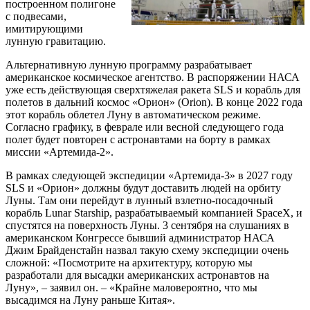
построенном полигоне
с подвесами,
имитирующими
лунную гравитацию.
Альтернативную лунную программу разрабатывает
американское космическое агентство. В распоряжении НАСА
уже есть действующая сверхтяжелая ракета SLS и корабль для
полетов в дальний космос «Орион» (Orion). В конце 2022 года
этот корабль облетел Луну в автоматическом режиме.
Согласно графику, в феврале или весной следующего года
полет будет повторен с астронавтами на борту в рамках
миссии «Артемида-2».
В рамках следующей экспедиции «Артемида-3» в 2027 году
SLS и «Орион» должны будут доставить людей на орбиту
Луны. Там они перейдут в лунный взлетно-посадочный
корабль Lunar Starship, разрабатываемый компанией SpaceX, и
спустятся на поверхность Луны. 3 сентября на слушаниях в
американском Конгрессе бывший администратор НАСА
Джим Брайденстайн назвал такую схему экспедиции очень
сложной: «Посмотрите на архитектуру, которую мы
разработали для высадки американских астронавтов на
Луну», – заявил он. – «Крайне маловероятно, что мы
высадимся на Луну раньше Китая».