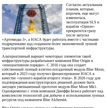
Согласно актуальным
планам, которые,
впрочем, еще могут
измениться,
эксплуатация SLS и
корабля «Орион»
прекратится сразу
после запуска
«Артемиды-3», а НАСА будет работать вместе с частными
подрядчиками над созданием более экономичной лунной
транспортной инфраструктуры.
Альтернативный вариант некоторых элементов такой
инфраструктуры разрабатывает компания Blue Origin в
«инициативном порядке». С 2016 года она создает
собственный лунный взлетно-посадочный модуль Blue Moon,
который в 2023 году получил финансирование НАСА в
качестве «лунного корабля второго этапа». В 2026 году для
подтверждения конструкторских решений должен быть
запущен уменьшенный прототип модуля Blue Moon Mk1.
Одновременно с этим компания Джеффа Безоса работает над
комплексом технологий для добычи и использования лунных
ресурсов под названием Blue Alchemist.
Blue Origin сделала ставку на собственную технологию