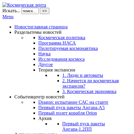
Искать...
>>
Menu
Новости
главная страница
Разделы
темы новостей
Космическая политика
Программа НАСА
Пилотируемая космонавтика
Наука
Исследования космоса
Другое
Теория экспансии
1. Люди и автоматы
2. Начнется ли космическая
экспансия?
3. Космическая экономика
События
центр новостей
Dragon: испытание САС на старте
Первый пуск ракеты Ангара-А5
Первый полет корабля Orion
Архив
Первый пуск ракеты
Ангара-1.2ПП