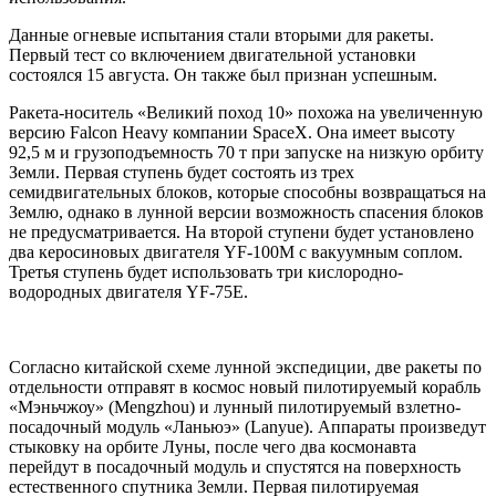
Данные огневые испытания стали вторыми для ракеты.
Первый тест со включением двигательной установки
состоялся 15 августа. Он также был признан успешным.
Ракета-носитель «Великий поход 10» похожа на увеличенную
версию Falcon Heavy компании SpaceX. Она имеет высоту
92,5 м и грузоподъемность 70 т при запуске на низкую орбиту
Земли. Первая ступень будет состоять из трех
семидвигательных блоков, которые способны возвращаться на
Землю, однако в лунной версии возможность спасения блоков
не предусматривается. На второй ступени будет установлено
два керосиновых двигателя YF-100M с вакуумным соплом.
Третья ступень будет использовать три кислородно-
водородных двигателя YF-75E.
Согласно китайской схеме лунной экспедиции, две ракеты по
отдельности отправят в космос новый пилотируемый корабль
«Мэньчжоу» (Mengzhou) и лунный пилотируемый взлетно-
посадочный модуль «Ланьюэ» (Lanyue). Аппараты произведут
стыковку на орбите Луны, после чего два космонавта
перейдут в посадочный модуль и спустятся на поверхность
естественного спутника Земли. Первая пилотируемая