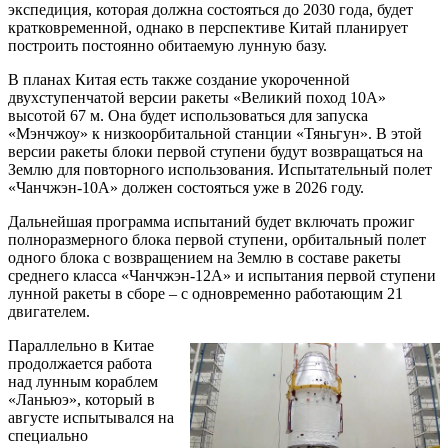
экспедиция, которая должна состояться до 2030 года, будет
кратковременной, однако в перспективе Китай планирует
построить постоянно обитаемую лунную базу.
В планах Китая есть также создание укороченной
двухступенчатой версии ракеты «Великий поход 10A»
высотой 67 м. Она будет использоваться для запуска
«Мэнчжоу» к низкоорбитальной станции «Тяньгун». В этой
версии ракеты блоки первой ступени будут возвращаться на
Землю для повторного использования. Испытательный полет
«Чанчжэн-10А» должен состояться уже в 2026 году.
Дальнейшая программа испытаний будет включать прожиг
полноразмерного блока первой ступени, орбитальный полет
одного блока с возвращением на Землю в составе ракеты
среднего класса «Чанчжэн-12А» и испытания первой ступени
лунной ракеты в сборе – с одновременно работающим 21
двигателем.
Параллельно в Китае
продолжается работа
над лунным кораблем
«Ланьюэ», который в
августе испытывался на
специально