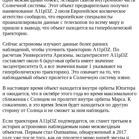
Солнечной системы. Этот объект предварительно получил
наименование A11pl3Z. 2 июля Европейское космическое
агентство сообщило, что европейские специалисты
проанализировали данные с телескопов по всему миру и
пришли к выводу, что объект находится на гиперболической
траектории.
Сейчас астрономы изучают данные более ранних
наблюдений, чтобы уточнить траекторию A11pl3Z. По
расчетам Университета Аризоны, эксцентриситет A11pl3Z
составляет около 6 (круговая орбита имеет значение
эксцентриситета 0, а все значения выше 1 указывают на
гиперболическую траекторию). Это означает на то, что
наблюдаемый объект прилетел в Солнечную систему извне.
В настоящее время объект находится внутри орбиты Юпитера
и ожидается, что в октябре этого года во время максимального
сближения с Солнцем он пролетит внутри орбиты Марса. К
сожалению, в это время Земля будет находиться по другую
сторону от Солнца и не сможет за ним наблюдать.
Если траектория A11pl3Z подтвердится, он станет третьим в
истории астрономии наблюдаемым нами межзвездным
объектом. Первым стал Oumuamua, обнаруженный в 2017
году уже после того, как он пролетел мимо нашей звезды и