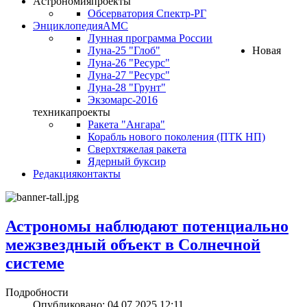
Астрономия
проекты
Обсерватория Спектр-РГ
Энциклопедия
АМС
Лунная программа России
Луна-25 "Глоб"
Новая
Луна-26 "Ресурс"
Луна-27 "Ресурс"
Луна-28 "Грунт"
Экзомарс-2016
техника
проекты
Ракета "Ангара"
Корабль нового поколения (ПТК НП)
Сверхтяжелая ракета
Ядерный буксир
Редакция
контакты
Астрономы наблюдают потенциально
межзвездный объект в Солнечной
системе
Подробности
Опубликовано: 04.07.2025 12:11