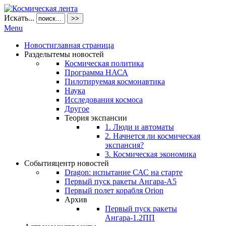
Искать...
>>
Menu
Новости
главная страница
Разделы
темы новостей
Космическая политика
Программа НАСА
Пилотируемая космонавтика
Наука
Исследования космоса
Другое
Теория экспансии
1. Люди и автоматы
2. Начнется ли космическая
экспансия?
3. Космическая экономика
События
центр новостей
Dragon: испытание САС на старте
Первый пуск ракеты Ангара-А5
Первый полет корабля Orion
Архив
Первый пуск ракеты
Ангара-1.2ПП