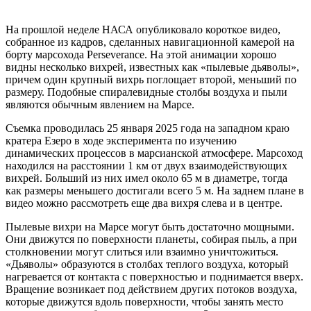
На прошлой неделе НАСА опубликовало короткое видео,
собранное из кадров, сделанных навигационной камерой на
борту марсохода Perseverance. На этой анимации хорошо
видны несколько вихрей, известных как «пылевые дьяволы»,
причем один крупный вихрь поглощает второй, меньший по
размеру. Подобные спиралевидные столбы воздуха и пыли
являются обычным явлением на Марсе.
Съемка проводилась 25 января 2025 года на западном краю
кратера Езеро в ходе эксперимента по изучению
динамических процессов в марсианской атмосфере. Марсоход
находился на расстоянии 1 км от двух взаимодействующих
вихрей. Больший из них имел около 65 м в диаметре, тогда
как размеры меньшего достигали всего 5 м. На заднем плане в
видео можно рассмотреть еще два вихря слева и в центре.
Пылевые вихри на Марсе могут быть достаточно мощными.
Они движутся по поверхности планеты, собирая пыль, а при
столкновении могут слиться или взаимно уничтожиться.
«Дьяволы» образуются в столбах теплого воздуха, который
нагревается от контакта с поверхностью и поднимается вверх.
Вращение возникает под действием других потоков воздуха,
которые движутся вдоль поверхности, чтобы занять место