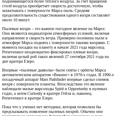
поднимающегося более теплого воздуха. За счет вращения
столб воздуха приобретает скорость достаточную, чтобы
захватывать с поверхности Марса пыль. Средняя
продолжительность существования одного вихря составляет
около 10 минут.
Пылевые вихри – это важное погодное явление на Марсе.
Они являются индикатором атмосферных условий, включая
направление и скорость ветра. Примерно половина пыли в
атмосфере Марса поднята с поверхности такими вихрями. С
момента посадки на планету в начале 2021 года марсоход
Perseverance неоднократно фиксировал плевые вихри,
включая целый рой таких явлений 27 сентября 2021 года на
дне кратера Езеро.
Впервые «пылевые дьяволы» были сняты с орбиты Марса
автоматическим аппаратом «Викинг» в 1970-х годах. В 1990-х
посадочный аппарат Mars Pathfinder впервые сделал снимок
вихря с поверхности планеты. Впоследствии это явление
наблюдали малые марсоходы Spirit и Opportunity в нулевых
годах, а затем Curiosity в кратере Гейла и, наконец,
Perseverance в кратере Езеро.
Пока что у ученых нет методики, которая позволяла бы
предсказывать появление пылевых вихрей. Обычно они