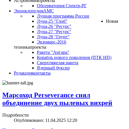
Астрономия
проекты
Обсерватория Спектр-РГ
Энциклопедия
АМС
Лунная программа России
Луна-25 "Глоб"
Новая
Луна-26 "Ресурс"
Луна-27 "Ресурс"
Луна-28 "Грунт"
Экзомарс-2016
техника
проекты
Ракета "Ангара"
Корабль нового поколения (ПТК НП)
Сверхтяжелая ракета
Ядерный буксир
Редакция
контакты
Марсоход Perseverance снял
объединение двух пылевых вихрей
Подробности
Опубликовано: 11.04.2025 12:20