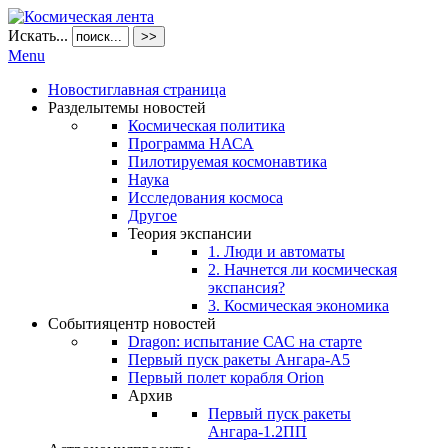
Искать...
>>
Menu
Новости
главная страница
Разделы
темы новостей
Космическая политика
Программа НАСА
Пилотируемая космонавтика
Наука
Исследования космоса
Другое
Теория экспансии
1. Люди и автоматы
2. Начнется ли космическая
экспансия?
3. Космическая экономика
События
центр новостей
Dragon: испытание САС на старте
Первый пуск ракеты Ангара-А5
Первый полет корабля Orion
Архив
Первый пуск ракеты
Ангара-1.2ПП