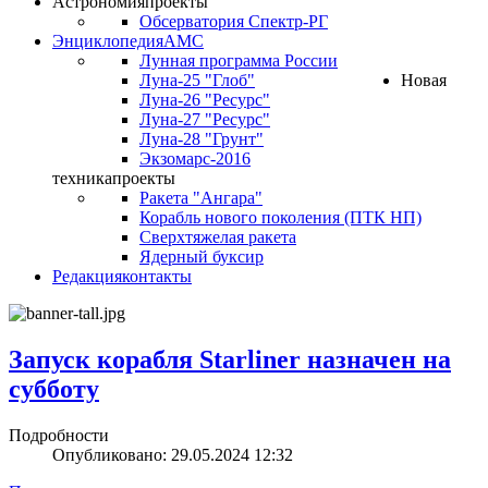
Астрономия
проекты
Обсерватория Спектр-РГ
Энциклопедия
АМС
Лунная программа России
Луна-25 "Глоб"
Новая
Луна-26 "Ресурс"
Луна-27 "Ресурс"
Луна-28 "Грунт"
Экзомарс-2016
техника
проекты
Ракета "Ангара"
Корабль нового поколения (ПТК НП)
Сверхтяжелая ракета
Ядерный буксир
Редакция
контакты
Запуск корабля Starliner назначен на
субботу
Подробности
Опубликовано: 29.05.2024 12:32