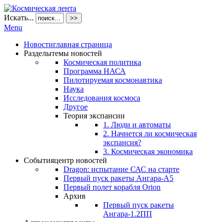
Искать...
>>
Menu
Новости
главная страница
Разделы
темы новостей
Космическая политика
Программа НАСА
Пилотируемая космонавтика
Наука
Исследования космоса
Другое
Теория экспансии
1. Люди и автоматы
2. Начнется ли космическая
экспансия?
3. Космическая экономика
События
центр новостей
Dragon: испытание САС на старте
Первый пуск ракеты Ангара-А5
Первый полет корабля Orion
Архив
Первый пуск ракеты
Ангара-1.2ПП