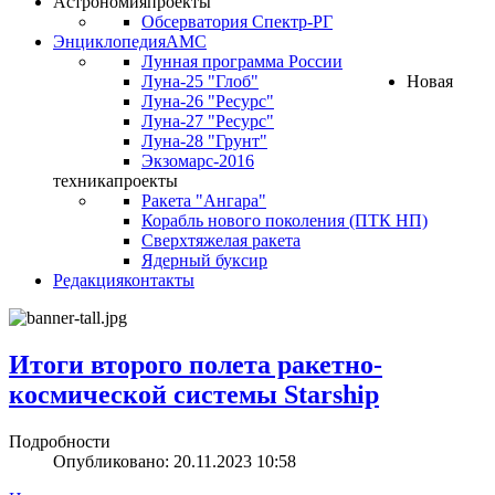
Астрономия
проекты
Обсерватория Спектр-РГ
Энциклопедия
АМС
Лунная программа России
Луна-25 "Глоб"
Новая
Луна-26 "Ресурс"
Луна-27 "Ресурс"
Луна-28 "Грунт"
Экзомарс-2016
техника
проекты
Ракета "Ангара"
Корабль нового поколения (ПТК НП)
Сверхтяжелая ракета
Ядерный буксир
Редакция
контакты
Итоги второго полета ракетно-
космической системы Starship
Подробности
Опубликовано: 20.11.2023 10:58