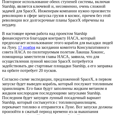
Повторное использование обеих ступеней системы, включая
Starship, является ключевой и, несомненно, очень сложной
задачей для SpaceX. Инженерам компании нужно произвести
революцию в сфере запуска грузов в космос, причем без этой
революции все долгосрочные планы SpaceX обречены на
неудачу.
В настоящее время работа над проектом Starship
финансируется благодаря контракту НАСА, который
предполагает использование этого корабля для высадки людей
на Луну.
17 ноября
на заседании комитета Консультативного
совета НАСА по пилотируемым полетам Лакиша Хокинс,
помощница заместителя главы НАСА, заявила, что для
осуществления лунной миссии SpaceX потребуется
задействовать две стартовые площадки Starship, а его заправка
на орбите потребует 20 пусков.
Согласно схеме экспедиции, предложенной SpaceX, в первом
запуске будет выведен корабль, который послужит топливным
хранилищем. Его баки будут заполнены жидким метаном и
жидким кислородом последующими запусками Starship.
Последним будет запущен лунный посадочный вариант
Starship, который состыкуется с топливохранилищем,
перекачает топливо и отправится к Луне. Все запуски должны
произойти в сжатый период времени из-за выкипания