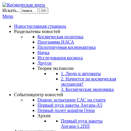
Искать...
>>
Menu
Новости
главная страница
Разделы
темы новостей
Космическая политика
Программа НАСА
Пилотируемая космонавтика
Наука
Исследования космоса
Другое
Теория экспансии
1. Люди и автоматы
2. Начнется ли космическая
экспансия?
3. Космическая экономика
События
центр новостей
Dragon: испытание САС на старте
Первый пуск ракеты Ангара-А5
Первый полет корабля Orion
Архив
Первый пуск ракеты
Ангара-1.2ПП