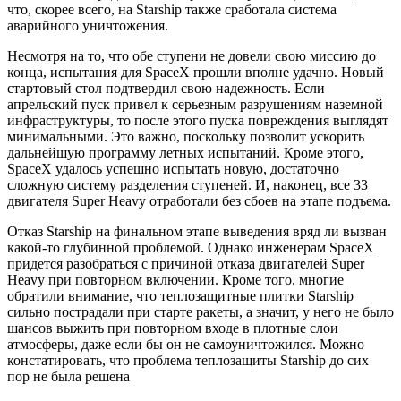
что, скорее всего, на Starship также сработала система
аварийного уничтожения.
Несмотря на то, что обе ступени не довели свою миссию до
конца, испытания для SpaceX прошли вполне удачно. Новый
стартовый стол подтвердил свою надежность. Если
апрельский пуск привел к серьезным разрушениям наземной
инфраструктуры, то после этого пуска повреждения выглядят
минимальными. Это важно, поскольку позволит ускорить
дальнейшую программу летных испытаний. Кроме этого,
SpaceX удалось успешно испытать новую, достаточно
сложную систему разделения ступеней. И, наконец, все 33
двигателя Super Heavy отработали без сбоев на этапе подъема.
Отказ Starship на финальном этапе выведения вряд ли вызван
какой-то глубинной проблемой. Однако инженерам SpaceX
придется разобраться с причиной отказа двигателей Super
Heavy при повторном включении. Кроме того, многие
обратили внимание, что теплозащитные плитки Starship
сильно пострадали при старте ракеты, а значит, у него не было
шансов выжить при повторном входе в плотные слои
атмосферы, даже если бы он не самоуничтожился. Можно
констатировать, что проблема теплозащиты Starship до сих
пор не была решена