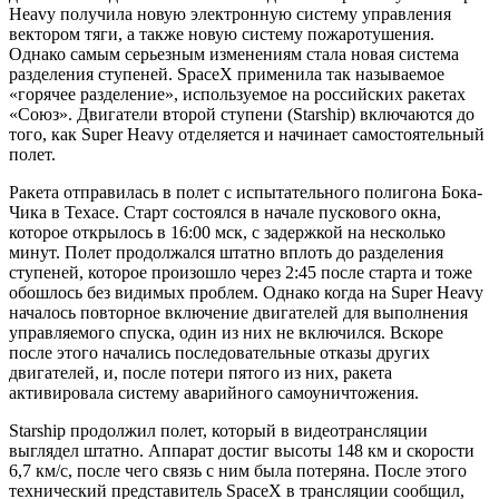
Heavy получила новую электронную систему управления
вектором тяги, а также новую систему пожаротушения.
Однако самым серьезным изменениям стала новая система
разделения ступеней. SpaceX применила так называемое
«горячее разделение», используемое на российских ракетах
«Союз». Двигатели второй ступени (Starship) включаются до
того, как Super Heavy отделяется и начинает самостоятельный
полет.
Ракета отправилась в полет с испытательного полигона Бока-
Чика в Техасе. Старт состоялся в начале пускового окна,
которое открылось в 16:00 мск, с задержкой на несколько
минут. Полет продолжался штатно вплоть до разделения
ступеней, которое произошло через 2:45 после старта и тоже
обошлось без видимых проблем. Однако когда на Super Heavy
началось повторное включение двигателей для выполнения
управляемого спуска, один из них не включился. Вскоре
после этого начались последовательные отказы других
двигателей, и, после потери пятого из них, ракета
активировала систему аварийного самоуничтожения.
Starship продолжил полет, который в видеотрансляции
выглядел штатно. Аппарат достиг высоты 148 км и скорости
6,7 км/с, после чего связь с ним была потеряна. После этого
технический представитель SpaceX в трансляции сообщил,