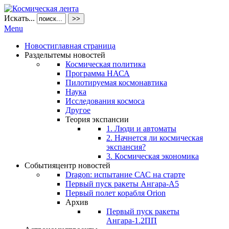
Искать...
>>
Menu
Новости
главная страница
Разделы
темы новостей
Космическая политика
Программа НАСА
Пилотируемая космонавтика
Наука
Исследования космоса
Другое
Теория экспансии
1. Люди и автоматы
2. Начнется ли космическая
экспансия?
3. Космическая экономика
События
центр новостей
Dragon: испытание САС на старте
Первый пуск ракеты Ангара-А5
Первый полет корабля Orion
Архив
Первый пуск ракеты
Ангара-1.2ПП