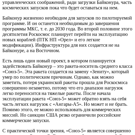
управленческих соображений, ради загрузки Байконура, часть
космических запусков пока что будет оставаться на нем.
Байконур жизненно необходим для запусков по пилотируемой
программе. И он останется необходимым до завершения
программы МКС, т. е. до 2030 года. Во второй половине этого
десятилетия Роскосмос планирует перейти на эксплуатацию
новых кораблей (ПТК НП «Орел» и его легкие
модификации). Инфраструктура для них создается не на
Байконуре, а на Восточном.
Есть лишь один новый проект, в котором планируется
задействовать Байконур – это ракета-носитель среднего класса
«Союз-5». Эта ракета создается на замену «Зениту», который
умер по политическим причинам. Однако, как можно
заметить, потеря украинской ракеты прошла для Роскосмоса
совершенно незаметно, потому что его диапазон нагрузок
легко переносится на тяжелые ракеты. После начала
эксплуатации ракета «Союз-5» может обратно взять на себя
часть легких нагрузок с «Ангары-А5». Но может и не брать.
Помимо этого, ее можно использовать для коммерческих
миссий. Но санкции США резко ограничили российские
коммерческие запуски.
С практической точки зрения, «Союз-5» является совершенно