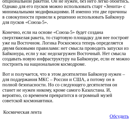
опциональной ракетой. Он не нужен, без него легко обойтись.
Однако для его пусков можно использовать старт «Зенита» с
минимальными модификациями. И именно эти две причины
в совокупности привели к решению использовать Байконур
для пусков «Союза-5».
Конечно, если на основе «Союза-5» будет создана
сверхтяжелая ракета, то стартовую площадку для нее построят
уже на Восточном. Логика Роскосмоса теперь определяется
двумя базовыми правилами: нет смысла проводить запуски из
Байконура, если у нас недозагружен Восточный. Нет смысла
создавать новую инфраструктуру на Байконуре, если ее можно
построить на национальном космодроме.
Вот и получается, что в этом десятилетии Байконур нужен –
для поддержания МКС – России и США, а потому он в
полной безопасности. Но со следующего десятилетия он
станет не нужен никому, кроме самого Казахстана. И,
вероятно, со временем превратится в огромный музей
советской космонавтики.
Космическая лента
Обсудить