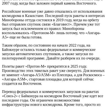
2007 году, когда был заложен первый камень Восточного.
Российские военные уже давно отказались от использования
космодрома в Казахстане. Последний пуск ракеты в интересах
Минобороны оттуда состоялся в 2019 году, когда на орбиту
был отправлен спутник связи «Благовест». Причем уже тот
запуск был исключением из правил: Минобороны
воспользовалось «Протоном-М» лишь потому, что «Ангара-
А5» еще не была готова.
Таким образом, по состоянию на начало 2022 года, на
Байокнуре остались только федеральные и коммерческие
запуски автоматических спутников, а также запуски по
пилотируемой программе. Давайте разберем их по очереди.
Полеты ракет «Протон-М» прекратятся в 2025 году.
Производство этих тяжелых ракет уже свернуто. Для военных
ее заменит «Ангара-А5/А5М» из Плесецка, а для Роскосмоса –
«Ангара-А5М», стартовая площадка для которой сейчас
создается на Восточном.
Перевод федеральных и коммерческих запусков на ракетах
«Союз-2» с Байконура на космодром Восточный уже идет все
последние годы. Он ограничен возможностями
инфраструктуры нового космодрома. Кроме того, просто из