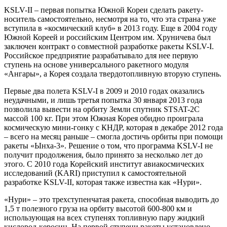
KSLV-II – первая попытка Южной Кореи сделать ракету-
носитель самостоятельно, несмотря на то, что эта страна уже
вступила в «космический клуб» в 2013 году. Еще в 2004 году
Южной Кореей и российским Центром им. Хруничева был
заключен контракт о совместной разработке ракеты KSLV-I.
Российское предприятие разрабатывало для нее первую
ступень на основе универсального ракетного модуля
«Ангары», а Корея создала твердотопливную вторую ступень.
Первые два полета KSLV-I в 2009 и 2010 годах оказались
неудачными, и лишь третья попытка 30 января 2013 года
позволила вывести на орбиту Земли спутник STSAT-2C
массой 100 кг. При этом Южная Корея обидно проиграла
космическую мини-гонку с КНДР, которая в декабре 2012 года
– всего на месяц раньше – смогла достичь орбиты при помощи
ракеты «Ынха-3». Решение о том, что программа KSLV-I не
получит продолжения, было принято за несколько лет до
этого. С 2010 года Корейский институт авиакосмических
исследований (KARI) приступил к самостоятельной
разработке KSLV-II, которая также известна как «Нури».
«Нури» – это трехступенчатая ракета, способная выводить до
1,5 т полезного груза на орбиту высотой 600-800 км и
использующая на всех ступенях топливную пару жидкий
кислород-керосин. На первой ступени ракеты установлено