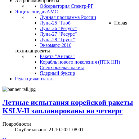
Астрономия
проекты
Обсерватория Спектр-РГ
Энциклопедия
АМС
Лунная программа России
Луна-25 "Глоб"
Новая
Луна-26 "Ресурс"
Луна-27 "Ресурс"
Луна-28 "Грунт"
Экзомарс-2016
техника
проекты
Ракета "Ангара"
Корабль нового поколения (ПТК НП)
Сверхтяжелая ракета
Ядерный буксир
Редакция
контакты
Летные испытания корейской ракеты
KSLV-II запланированы на четверг
Подробности
Опубликовано: 21.10.2021 08:01