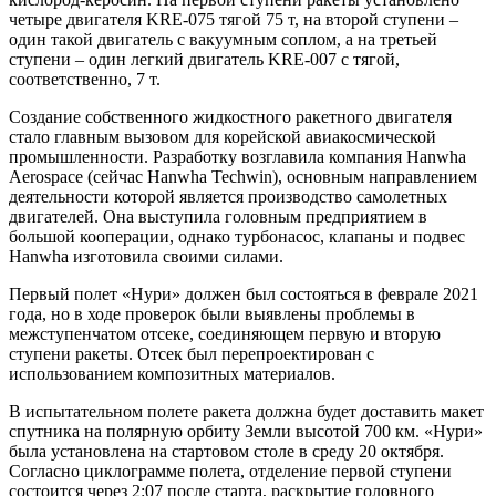
четыре двигателя KRE-075 тягой 75 т, на второй ступени –
один такой двигатель с вакуумным соплом, а на третьей
ступени – один легкий двигатель KRE-007 с тягой,
соответственно, 7 т.
Создание собственного жидкостного ракетного двигателя
стало главным вызовом для корейской авиакосмической
промышленности. Разработку возглавила компания Hanwha
Aerospace (сейчас Hanwha Techwin), основным направлением
деятельности которой является производство самолетных
двигателей. Она выступила головным предприятием в
большой кооперации, однако турбонасос, клапаны и подвес
Hanwha изготовила своими силами.
Первый полет «Нури» должен был состояться в феврале 2021
года, но в ходе проверок были выявлены проблемы в
межступенчатом отсеке, соединяющем первую и вторую
ступени ракеты. Отсек был перепроектирован с
использованием композитных материалов.
В испытательном полете ракета должна будет доставить макет
спутника на полярную орбиту Земли высотой 700 км. «Нури»
была установлена на стартовом столе в среду 20 октября.
Согласно циклограмме полета, отделение первой ступени
состоится через 2:07 после старта, раскрытие головного