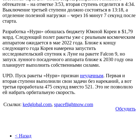
обтекателя – на отметке 3:53, вторая ступень отделится в 4:34.
Выключение третьей ступени должно состояться в 13:18, а
отделение полезной нагрузки – через 16 минут 7 секунд после
старта.
Разработка «Нури» обошлась бюджету Южной Кореи в $1,79
млрд. Следующий полет ракеты уже с реальным космическим
аппаратом ожидается в мае 2022 года. Ближе к концу
следующего года Корея намерена запустить
исследовательский спутник к Луне на ракете Falcon 9, но
запуск лунного посадочного аппарата ближе к 2030 году она
планирует выполнить собственными силами.
UPD.
Пуск ракеты «Нури» признан
неудачным
. Первая и
вторая ступени выполнили свои задачи без нареканий, а вот
третья проработала 475 секунд вместо 521. Это не позволило
ей набрать орбитальную скорость.
Ссылки:
kedglobal.com
,
spaceflightnow.com
Обсудить
< Назад