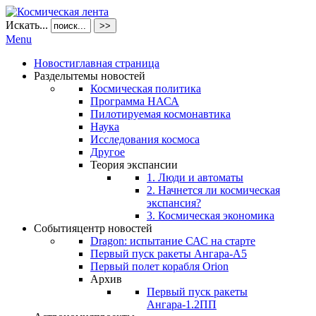
Искать...
>>
Menu
Новости
главная страница
Разделы
темы новостей
Космическая политика
Программа НАСА
Пилотируемая космонавтика
Наука
Исследования космоса
Другое
Теория экспансии
1. Люди и автоматы
2. Начнется ли космическая
экспансия?
3. Космическая экономика
События
центр новостей
Dragon: испытание САС на старте
Первый пуск ракеты Ангара-А5
Первый полет корабля Orion
Архив
Первый пуск ракеты
Ангара-1.2ПП