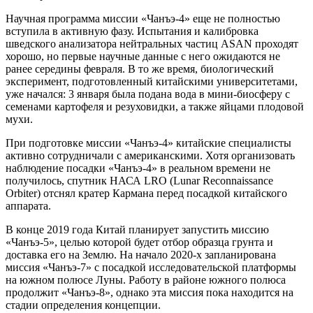
Научная программа миссии «Чанъэ-4» еще не полностью
вступила в активную фазу. Испытания и калибровка
шведского анализатора нейтральных частиц ASAN проходят
хорошо, но первые научные данные с него ожидаются не
ранее середины февраля. В то же время, биологический
эксперимент, подготовленный китайскими университетами,
уже начался: 3 января была подана вода в мини-биосферу с
семенами картофеля и резуховидки, а также яйцами плодовой
мухи.
При подготовке миссии «Чанъэ-4» китайские специалисты
активно сотрудничали с американскими. Хотя организовать
наблюдение посадки «Чанъэ-4» в реальном времени не
получилось, спутник НАСА LRO (Lunar Reconnaissance
Orbiter) отснял кратер Кармана перед посадкой китайского
аппарата.
В конце 2019 года Китай планирует запустить миссию
«Чанъэ-5», целью которой будет отбор образца грунта и
доставка его на Землю. На начало 2020-х запланирована
миссия «Чанъэ-7» с посадкой исследовательской платформы
на южном полюсе Луны. Работу в районе южного полюса
продолжит «Чанъэ-8», однако эта миссия пока находится на
стадии определения концепции.