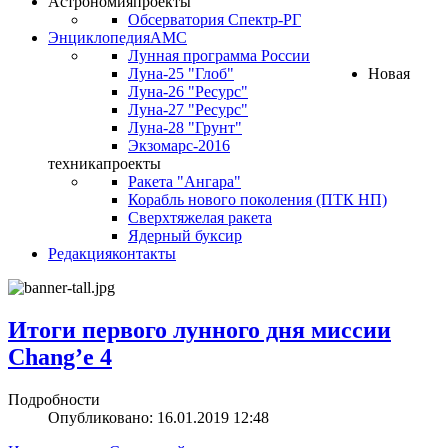
Астрономия
проекты
Обсерватория Спектр-РГ
Энциклопедия
АМС
Лунная программа России
Луна-25 "Глоб"
Новая
Луна-26 "Ресурс"
Луна-27 "Ресурс"
Луна-28 "Грунт"
Экзомарс-2016
техника
проекты
Ракета "Ангара"
Корабль нового поколения (ПТК НП)
Сверхтяжелая ракета
Ядерный буксир
Редакция
контакты
Итоги первого лунного дня миссии
Chang’e 4
Подробности
Опубликовано: 16.01.2019 12:48