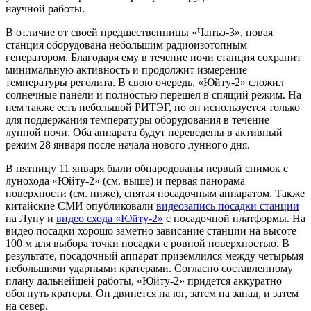
научной работы.
В отличие от своей предшественницы «Чанъэ-3», новая
станция оборудована небольшим радиоизотопным
генератором. Благодаря ему в течение ночи станция сохранит
минимальную активность и продолжит измерение
температуры реголита. В свою очередь, «Юйту-2» сложил
солнечные панели и полностью перешел в спящий режим. На
нем также есть небольшой РИТЭГ, но он используется только
для поддержания температуры оборудования в течение
лунной ночи. Оба аппарата будут переведены в активный
режим 28 января после начала нового лунного дня.
В пятницу 11 января были обнародованы первый снимок с
лунохода «Юйту-2» (см. выше) и первая панорама
поверхности (см. ниже), снятая посадочным аппаратом. Также
китайские СМИ опубликовали
видеозапись посадки станции
на Луну и
видео схода «Юйту-2»
с посадочной платформы. На
видео посадки хорошо заметно зависание станции на высоте
100 м для выбора точки посадки с ровной поверхностью. В
результате, посадочный аппарат приземлился между четырьмя
небольшими ударными кратерами. Согласно составленному
плану дальнейшей работы, «Юйту-2» придется аккуратно
обогнуть кратеры. Он двинется на юг, затем на запад, и затем
на север.