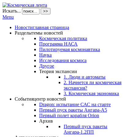
Искать...
>>
Menu
Новости
главная страница
Разделы
темы новостей
Космическая политика
Программа НАСА
Пилотируемая космонавтика
Наука
Исследования космоса
Другое
Теория экспансии
1. Люди и автоматы
2. Начнется ли космическая
экспансия?
3. Космическая экономика
События
центр новостей
Dragon: испытание САС на старте
Первый пуск ракеты Ангара-А5
Первый полет корабля Orion
Архив
Первый пуск ракеты
Ангара-1.2ПП