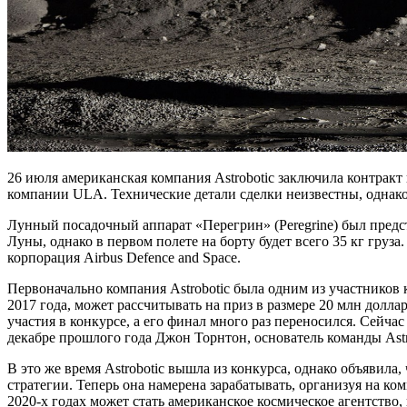
26 июля американская компания Astrobotic заключила контракт 
компании ULA. Технические детали сделки неизвестны, однако 
Лунный посадочный аппарат «Перегрин» (Peregrine) был предст
Луны, однако в первом полете на борту будет всего 35 кг груз
корпорация Airbus Defence and Space.
Первоначально компания Astrobotic была одним из участников 
2017 года, может рассчитывать на приз в размере 20 млн доллар
участия в конкурсе, а его финал много раз переносился. Сейчас
декабре прошлого года Джон Торнтон, основатель команды Ast
В это же время Astrobotic вышла из конкурса, однако объявила
стратегии. Теперь она намерена зарабатывать, организуя на ко
2020-х годах может стать американское космическое агентств