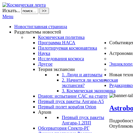
Искать...
>>
Menu
Новости
главная страница
Разделы
темы новостей
Космическая политика
Программа НАСА
События
це
Пилотируемая космонавтика
Наука
Астрономи
Исследования космоса
Другое
Энциклопе
Теория экспансии
1. Люди и автоматы
Новая техн
2. Начнется ли космическая
экспансия?
Редакция
ко
3. Космическая экономика
Dragon: испытание САС на старте
Первый пуск ракеты Ангара-А5
Astrob
Первый полет корабля Orion
Архив
Первый пуск ракеты
Подробнос
Ангара-1.2ПП
Опубликова
Обсерватория Спектр-РГ