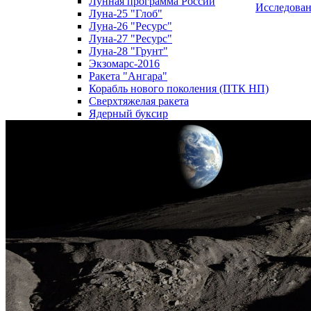
Лунная программа России
Исследова
Луна-25 "Глоб"
Луна-26 "Ресурс"
Луна-27 "Ресурс"
Луна-28 "Грунт"
Экзомарс-2016
Ракета "Ангара"
Корабль нового поколения (ПТК НП)
Сверхтяжелая ракета
Ядерный буксир