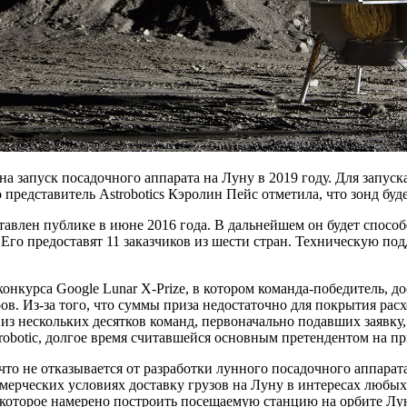
на запуск посадочного аппарата на Луну в 2019 году. Для запуска
представитель Astrobotics Кэролин Пейс отметила, что зонд буд
авлен публике в июне 2016 года. В дальнейшем он будет способе
а. Его предоставят 11 заказчиков из шести стран. Техническую п
конкурса Google Lunar X-Prize, в котором команда-победитель, 
ов. Из-за того, что суммы приза недостаточно для покрытия расх
 из нескольких десятков команд, первоначально подавших заявку,
robotic, долгое время считавшейся основным претендентом на пр
, что не отказывается от разработки лунного посадочного аппар
ммерческих условиях доставку грузов на Луну в интересах любых 
о, которое намерено построить посещаемую станцию на орбите Л