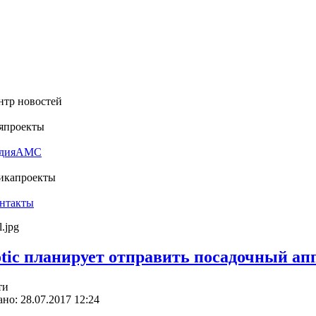
нтр новостей
я
проекты
дия
АМС
ика
проекты
нтакты
otic планирует отправить посадочный апп
ти
но: 28.07.2017 12:24