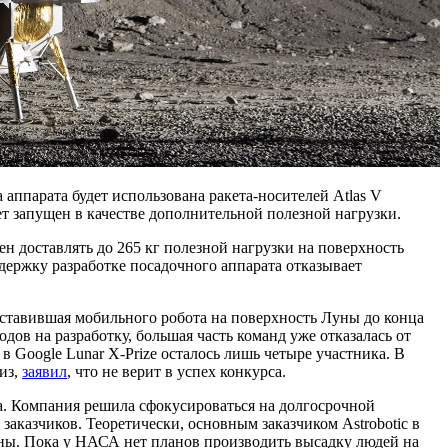
 аппарата будет использована ракета-носителей Atlas V
ет запущен в качестве дополнительной полезной нагрузки.
н доставлять до 265 кг полезной нагрузки на поверхность
оддержку разработке посадочного аппарата отказывает
доставившая мобильного робота на поверхность Луны до конца
одов на разработку, большая часть команд уже отказалась от
 в Google Lunar X-Prize осталось лишь четыре участника. В
из,
заявил
, что не верит в успех конкурса.
ата. Компания решила сфокусироваться на долгосрочной
заказчиков. Теоретически, основным заказчиком Astrobotic в
уны. Пока у НАСА нет планов производить высадку людей на