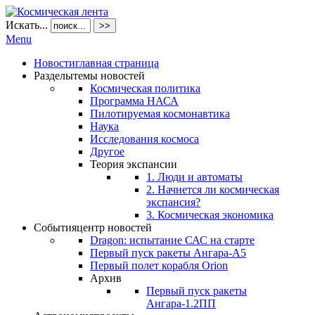
Искать...
>>
Menu
Новости
главная страница
Разделы
темы новостей
Космическая политика
Программа НАСА
Пилотируемая космонавтика
Наука
Исследования космоса
Другое
Теория экспансии
1. Люди и автоматы
2. Начнется ли космическая
экспансия?
3. Космическая экономика
События
центр новостей
Dragon: испытание САС на старте
Первый пуск ракеты Ангара-А5
Первый полет корабля Orion
Архив
Первый пуск ракеты
Ангара-1.2ПП