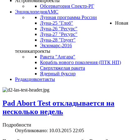
Астрономия
проекты
Обсерватория Спектр-РГ
Энциклопедия
АМС
Лунная программа России
Луна-25 "Глоб"
Новая
Луна-26 "Ресурс"
Луна-27 "Ресурс"
Луна-28 "Грунт"
Экзомарс-2016
техника
проекты
Ракета "Ангара"
Корабль нового поколения (ПТК НП)
Сверхтяжелая ракета
Ядерный буксир
Редакция
контакты
Pad Abort Test откладывается на
несколько недель
Подробности
Опубликовано: 10.03.2015 22:05