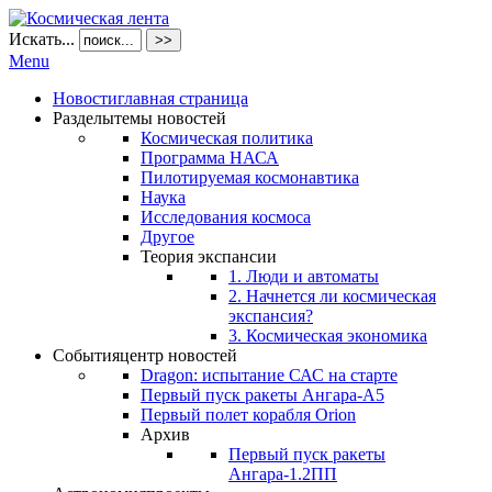
Искать...
>>
Menu
Новости
главная страница
Разделы
темы новостей
Космическая политика
Программа НАСА
Пилотируемая космонавтика
Наука
Исследования космоса
Другое
Теория экспансии
1. Люди и автоматы
2. Начнется ли космическая
экспансия?
3. Космическая экономика
События
центр новостей
Dragon: испытание САС на старте
Первый пуск ракеты Ангара-А5
Первый полет корабля Orion
Архив
Первый пуск ракеты
Ангара-1.2ПП