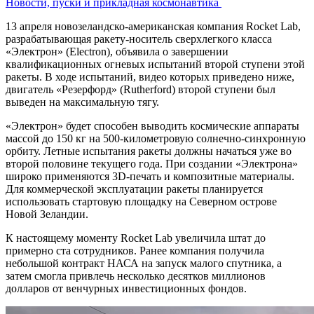
Новости, пуски и прикладная космонавтика
13 апреля новозеландско-американская компания Rocket Lab,
разрабатывающая ракету-носитель сверхлегкого класса
«Электрон» (Electron), объявила о завершении
квалификационных огневых испытаний второй ступени этой
ракеты. В ходе испытаний, видео которых приведено ниже,
двигатель «Резерфорд» (Rutherford) второй ступени был
выведен на максимальную тягу.
«Электрон» будет способен выводить космические аппараты
массой до 150 кг на 500-километровую солнечно-синхронную
орбиту. Летные испытания ракеты должны начаться уже во
второй половине текущего года. При создании «Электрона»
широко применяются 3D-печать и композитные материалы.
Для коммерческой эксплуатации ракеты планируется
использовать стартовую площадку на Северном острове
Новой Зеландии.
К настоящему моменту Rocket Lab увеличила штат до
примерно ста сотрудников. Ранее компания получила
небольшой контракт НАСА на запуск малого спутника, а
затем смогла привлечь несколько десятков миллионов
долларов от венчурных инвестиционных фондов.