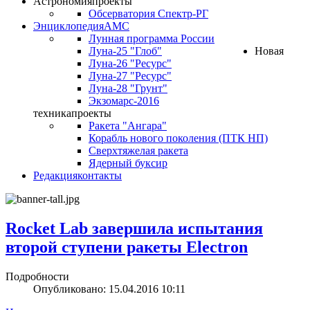
Астрономия
проекты
Обсерватория Спектр-РГ
Энциклопедия
АМС
Лунная программа России
Луна-25 "Глоб"
Новая
Луна-26 "Ресурс"
Луна-27 "Ресурс"
Луна-28 "Грунт"
Экзомарс-2016
техника
проекты
Ракета "Ангара"
Корабль нового поколения (ПТК НП)
Сверхтяжелая ракета
Ядерный буксир
Редакция
контакты
Rocket Lab завершила испытания
второй ступени ракеты Electron
Подробности
Опубликовано: 15.04.2016 10:11