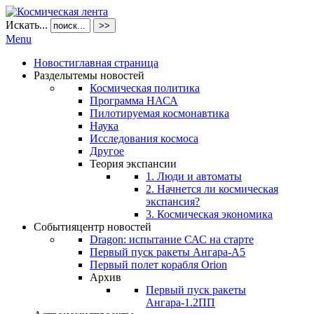
Искать...
>>
Menu
Новости
главная страница
Разделы
темы новостей
Космическая политика
Программа НАСА
Пилотируемая космонавтика
Наука
Исследования космоса
Другое
Теория экспансии
1. Люди и автоматы
2. Начнется ли космическая
экспансия?
3. Космическая экономика
События
центр новостей
Dragon: испытание САС на старте
Первый пуск ракеты Ангара-А5
Первый полет корабля Orion
Архив
Первый пуск ракеты
Ангара-1.2ПП