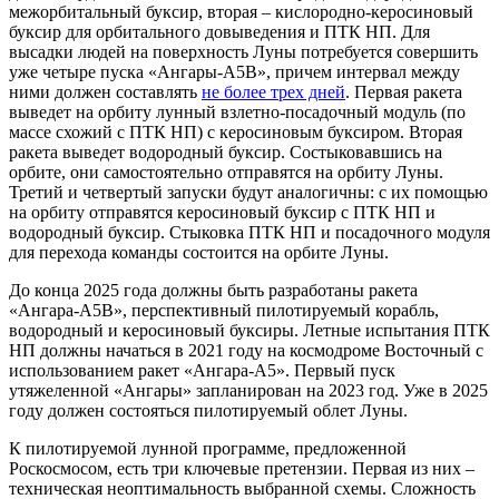
межорбитальный буксир, вторая – кислородно-керосиновый
буксир для орбитального довыведения и ПТК НП. Для
высадки людей на поверхность Луны потребуется совершить
уже четыре пуска «Ангары-А5В», причем интервал между
ними должен составлять
не более трех дней
. Первая ракета
выведет на орбиту лунный взлетно-посадочный модуль (по
массе схожий с ПТК НП) с керосиновым буксиром. Вторая
ракета выведет водородный буксир. Состыковавшись на
орбите, они самостоятельно отправятся на орбиту Луны.
Третий и четвертый запуски будут аналогичны: с их помощью
на орбиту отправятся керосиновый буксир с ПТК НП и
водородный буксир. Стыковка ПТК НП и посадочного модуля
для перехода команды состоится на орбите Луны.
До конца 2025 года должны быть разработаны ракета
«Ангара-А5В», перспективный пилотируемый корабль,
водородный и керосиновый буксиры. Летные испытания ПТК
НП должны начаться в 2021 году на космодроме Восточный с
использованием ракет «Ангара-А5». Первый пуск
утяжеленной «Ангары» запланирован на 2023 год. Уже в 2025
году должен состояться пилотируемый облет Луны.
К пилотируемой лунной программе, предложенной
Роскосмосом, есть три ключевые претензии. Первая из них –
техническая неоптимальность выбранной схемы. Сложность