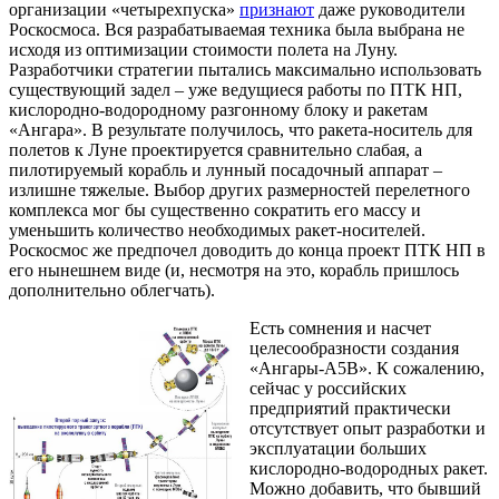
организации «четырехпуска»
признают
даже руководители
Роскосмоса. Вся разрабатываемая техника была выбрана не
исходя из оптимизации стоимости полета на Луну.
Разработчики стратегии пытались максимально использовать
существующий задел – уже ведущиеся работы по ПТК НП,
кислородно-водородному разгонному блоку и ракетам
«Ангара». В результате получилось, что ракета-носитель для
полетов к Луне проектируется сравнительно слабая, а
пилотируемый корабль и лунный посадочный аппарат –
излишне тяжелые. Выбор других размерностей перелетного
комплекса мог бы существенно сократить его массу и
уменьшить количество необходимых ракет-носителей.
Роскосмос же предпочел доводить до конца проект ПТК НП в
его нынешнем виде (и, несмотря на это, корабль пришлось
дополнительно облегчать).
Есть сомнения и насчет
целесообразности создания
«Ангары-А5В». К сожалению,
сейчас у российских
предприятий практически
отсутствует опыт разработки и
эксплуатации больших
кислородно-водородных ракет.
Можно добавить, что бывший