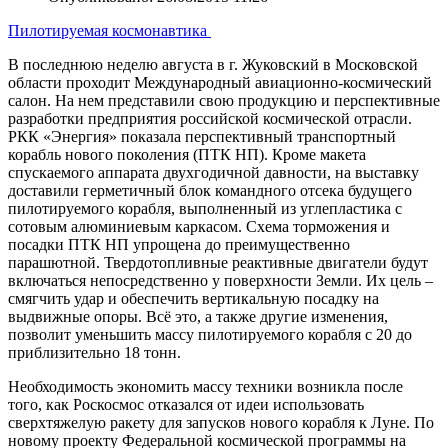
Пилотируемая космонавтика
В последнюю неделю августа в г. Жуковский в Московской
области проходит Международный авиационно-космический
салон. На нем представили свою продукцию и перспективные
разработки предприятия российской космической отрасли.
РКК «Энергия» показала перспективный транспортный
корабль нового поколения (ПТК НП). Кроме макета
спускаемого аппарата двухгодичной давности, на выставку
доставили герметичный блок командного отсека будущего
пилотируемого корабля, выполненный из углепластика с
сотовым алюминиевым каркасом. Схема торможения и
посадки ПТК НП упрощена до преимущественно
парашютной. Твердотопливные реактивные двигатели будут
включаться непосредственно у поверхности Земли. Их цель –
смягчить удар и обеспечить вертикальную посадку на
выдвижные опоры. Всё это, а также другие изменения,
позволит уменьшить массу пилотируемого корабля с 20 до
приблизительно 18 тонн.
Необходимость экономить массу техники возникла после
того, как Роскосмос отказался от идеи использовать
сверхтяжелую ракету для запусков нового корабля к Луне. По
новому проекту Федеральной космической программы на