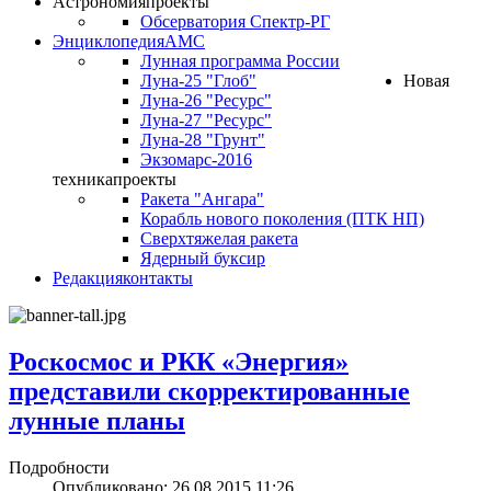
Астрономия
проекты
Обсерватория Спектр-РГ
Энциклопедия
АМС
Лунная программа России
Луна-25 "Глоб"
Новая
Луна-26 "Ресурс"
Луна-27 "Ресурс"
Луна-28 "Грунт"
Экзомарс-2016
техника
проекты
Ракета "Ангара"
Корабль нового поколения (ПТК НП)
Сверхтяжелая ракета
Ядерный буксир
Редакция
контакты
Роскосмос и РКК «Энергия»
представили скорректированные
лунные планы
Подробности
Опубликовано: 26.08.2015 11:26