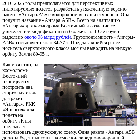
2016-2025 годы предполагается для перспективных
пилотируемых полетов разработать утяжеленную версию
ракеты «Ангара-А5» с водородной верхней ступенью. Она
получит название «Ангара-А5В». Всего на адаптацию
«Ангары» для космодрома Восточный и создание ее
утяжеленной модификации из бюджета за 10 лет будет
выделено
около 96 млрд рублей
. Грузоподъемность «Ангары-
А5В» составляет около 34-37 т. Предлагавшийся ранее
носитель сверхтяжелого класса мог бы выводить на низкую
орбиту Земли 80-95 т.
Как известно, на
космодроме
Восточный
планируется
построить два
стартовых стола
для ракет
«Ангара». РКК
«Энергия» для
полета на
орбиту Луны
предлагает
использовать двухпусковую схему. Одна ракета «Ангара-А5В»
должна будет вывести в космос кислородно-водородный