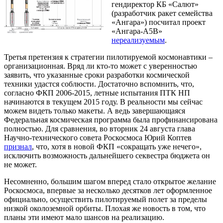
гендиректор КБ «Салют»
(разработчик ракет семейства
«Ангара») посчитал проект
«Ангара-А5В»
нереализуемым
.
Третья претензия к стратегии пилотируемой космонавтики –
организационная. Вряд ли кто-то может с уверенностью
заявить, что указанные сроки разработки космической
техники удастся соблюсти. Достаточно вспомнить, что,
согласно ФКП 2006-2015, летные испытания ПТК НП
начинаются в текущем 2015 году. В реальности мы сейчас
можем видеть только макеты. А ведь завершающаяся
Федеральная космическая программа была профинансирована
полностью. Для сравнения, во вторник 24 августа глава
Научно-технического совета Роскосмоса Юрий Коптев
признал
, что, хотя в новой ФКП «сокращать уже нечего»,
исключить возможность дальнейшего секвестра бюджета он
не может.
Несомненно, большим шагом вперед стало открытое желание
Роскосмоса, впервые за несколько десятков лет оформленное
официально, осуществить пилотируемый полет за пределы
низкой околоземной орбиты. Плохая же новость в том, что
планы эти имеют мало шансов на реализацию.