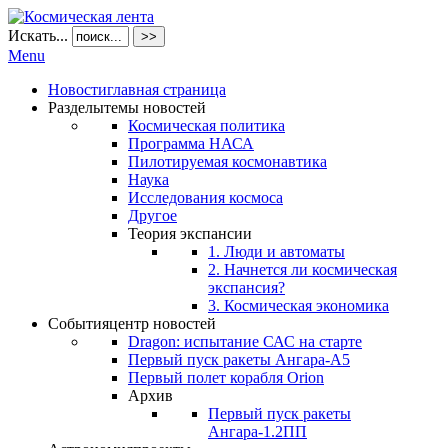
Искать...
>>
Menu
Новости
главная страница
Разделы
темы новостей
Космическая политика
Программа НАСА
Пилотируемая космонавтика
Наука
Исследования космоса
Другое
Теория экспансии
1. Люди и автоматы
2. Начнется ли космическая
экспансия?
3. Космическая экономика
События
центр новостей
Dragon: испытание САС на старте
Первый пуск ракеты Ангара-А5
Первый полет корабля Orion
Архив
Первый пуск ракеты
Ангара-1.2ПП