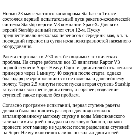
Ночью 23 мая с частного космодрома Starbase в Техасе
состоялся первый испытательный пуск ракетно-космической
системы Starship версии V3 компании SpaceX. Для всех
версий Starship данный полет стал 12-м. Пуску
предшествовало несколько переносов с середины мая, в т. ч.
последний перенос на сутки из-за неисправностей наземного
оборудования.
Ракета стартовала в 2:30 мск без видимых технических
проблем. На старте работали все 33 двигателя Raptor V3
первой ступени Super Heavy. Один из двигателей отключился
примерно через 1 минуту 40 секунд после старта, однако
благодаря резервированию это не помешало дальнейшему
полету. Через 2,5 минуты после пуска вторая ступень Starship
запустила свои шесть двигателей, и горячее разделение
ступеней также прошло без проблем.
Согласно программе испытаний, первая ступень ракеты
должна была выполнить разворот для подготовки к
запланированному мягкому спуску в воды Мексиканского
залива с имитацией посадки на пусковую башню, однако
провести этот маневр не удалось: после разделения ступеней
на Super Heavy включились лишь несколько двигателей