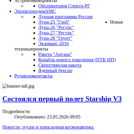
Астрономия
проекты
Обсерватория Спектр-РГ
Энциклопедия
АМС
Лунная программа России
Луна-25 "Глоб"
Новая
Луна-26 "Ресурс"
Луна-27 "Ресурс"
Луна-28 "Грунт"
Экзомарс-2016
техника
проекты
Ракета "Ангара"
Корабль нового поколения (ПТК НП)
Сверхтяжелая ракета
Ядерный буксир
Редакция
контакты
Состоялся первый полет Starship V3
Подробности
Опубликовано: 23.05.2026 09:05
Новости, пуски и прикладная космонавтика