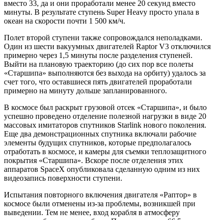
вместо 33, да и они проработали менее 20 секунд вместо
минуты. В результате ступень Super Heavy просто упала в
океан на скорости почти 1 500 км/ч.
Полет второй ступени также сопровождался неполадками.
Один из шести вакуумных двигателей Raptor V3 отключился
примерно через 1,5 минуты после разделения ступеней.
Выйти на плановую траекторию (до сих пор все полеты
«Старшипа» выполняются без выхода на орбиту) удалось за
счет того, что оставшиеся пять двигателей проработали
примерно на минуту дольше запланированного.
В космосе был раскрыт грузовой отсек «Старшипа», и было
успешно проведено отделение полезной нагрузки в виде 20
массовых имитаторов спутников Starlink нового поколения.
Еще два демонстрационных спутника включали рабочие
элементы будущих спутников, которые предполагалось
отработать в космосе, и камеры для съемки теплозащитного
покрытия «Старшипа». Вскоре после отделения этих
аппаратов SpaceX опубликовала сделанную одним из них
видеозапись поверхности ступени.
Испытания повторного включения двигателя «Раптор» в
космосе были отменены из-за проблемы, возникшей при
выведении. Тем не менее, вход корабля в атмосферу