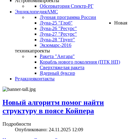
Астрономия
проекты
Обсерватория Спектр-РГ
Энциклопедия
АМС
Лунная программа России
Луна-25 "Глоб"
Новая
Луна-26 "Ресурс"
Луна-27 "Ресурс"
Луна-28 "Грунт"
Экзомарс-2016
техника
проекты
Ракета "Ангара"
Корабль нового поколения (ПТК НП)
Сверхтяжелая ракета
Ядерный буксир
Редакция
контакты
Новый алгоритм помог найти
структуру в поясе Койпера
Подробности
Опубликовано: 24.11.2025 12:09