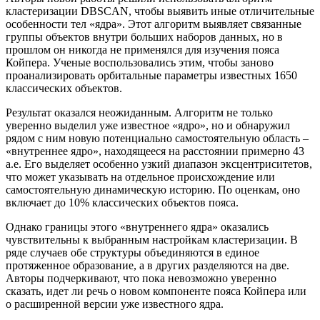
кластеризации DBSCAN, чтобы выявить иные отличительные
особенности тел «ядра». Этот алгоритм выявляет связанные
группы объектов внутри больших наборов данных, но в
прошлом он никогда не применялся для изучения пояса
Койпера. Ученые воспользовались этим, чтобы заново
проанализировать орбитальные параметры известных 1650
классических объектов.
Результат оказался неожиданным. Алгоритм не только
уверенно выделил уже известное «ядро», но и обнаружил
рядом с ним новую потенциально самостоятельную область –
«внутреннее ядро», находящееся на расстоянии примерно 43
а.е. Его выделяет особенно узкий диапазон эксцентриситетов,
что может указывать на отдельное происхождение или
самостоятельную динамическую историю. По оценкам, оно
включает до 10% классических объектов пояса.
Однако границы этого «внутреннего ядра» оказались
чувствительны к выбранным настройкам кластеризации. В
ряде случаев обе структуры объединяются в единое
протяженное образование, а в других разделяются на две.
Авторы подчеркивают, что пока невозможно уверенно
сказать, идет ли речь о новом компоненте пояса Койпера или
о расширенной версии уже известного ядра.