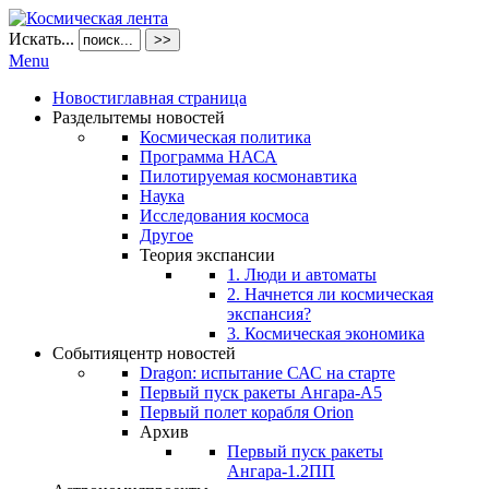
Искать...
>>
Menu
Новости
главная страница
Разделы
темы новостей
Космическая политика
Программа НАСА
Пилотируемая космонавтика
Наука
Исследования космоса
Другое
Теория экспансии
1. Люди и автоматы
2. Начнется ли космическая
экспансия?
3. Космическая экономика
События
центр новостей
Dragon: испытание САС на старте
Первый пуск ракеты Ангара-А5
Первый полет корабля Orion
Архив
Первый пуск ракеты
Ангара-1.2ПП