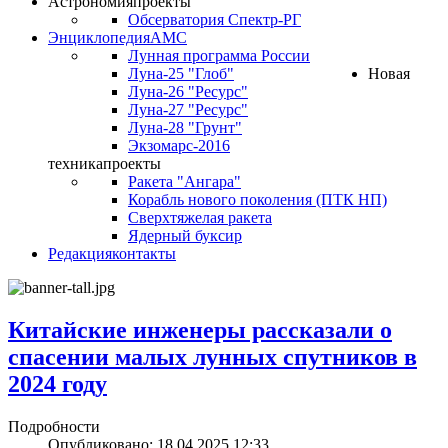
Астрономия
проекты
Обсерватория Спектр-РГ
Энциклопедия
АМС
Лунная программа России
Луна-25 "Глоб"
Новая
Луна-26 "Ресурс"
Луна-27 "Ресурс"
Луна-28 "Грунт"
Экзомарс-2016
техника
проекты
Ракета "Ангара"
Корабль нового поколения (ПТК НП)
Сверхтяжелая ракета
Ядерный буксир
Редакция
контакты
Китайские инженеры рассказали о
спасении малых лунных спутников в
2024 году
Подробности
Опубликовано: 18.04.2025 12:33