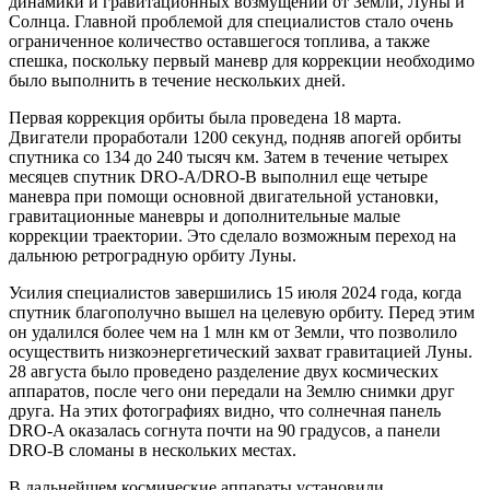
динамики и гравитационных возмущений от Земли, Луны и
Солнца. Главной проблемой для специалистов стало очень
ограниченное количество оставшегося топлива, а также
спешка, поскольку первый маневр для коррекции необходимо
было выполнить в течение нескольких дней.
Первая коррекция орбиты была проведена 18 марта.
Двигатели проработали 1200 секунд, подняв апогей орбиты
спутника со 134 до 240 тысяч км. Затем в течение четырех
месяцев спутник DRO-A/DRO-B выполнил еще четыре
маневра при помощи основной двигательной установки,
гравитационные маневры и дополнительные малые
коррекции траектории. Это сделало возможным переход на
дальнюю ретроградную орбиту Луны.
Усилия специалистов завершились 15 июля 2024 года, когда
спутник благополучно вышел на целевую орбиту. Перед этим
он удалился более чем на 1 млн км от Земли, что позволило
осуществить низкоэнергетический захват гравитацией Луны.
28 августа было проведено разделение двух космических
аппаратов, после чего они передали на Землю снимки друг
друга. На этих фотографиях видно, что солнечная панель
DRO-A оказалась согнута почти на 90 градусов, а панели
DRO-B сломаны в нескольких местах.
В дальнейшем космические аппараты установили