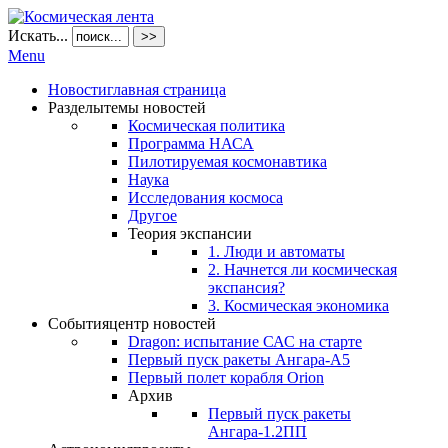
Искать...
>>
Menu
Новости
главная страница
Разделы
темы новостей
Космическая политика
Программа НАСА
Пилотируемая космонавтика
Наука
Исследования космоса
Другое
Теория экспансии
1. Люди и автоматы
2. Начнется ли космическая
экспансия?
3. Космическая экономика
События
центр новостей
Dragon: испытание САС на старте
Первый пуск ракеты Ангара-А5
Первый полет корабля Orion
Архив
Первый пуск ракеты
Ангара-1.2ПП