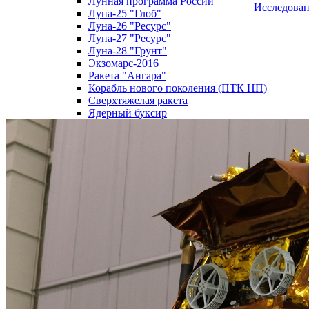
Лунная программа России
Исследова
Луна-25 "Глоб"
Луна-26 "Ресурс"
Луна-27 "Ресурс"
Луна-28 "Грунт"
Экзомарс-2016
Ракета "Ангара"
Корабль нового поколения (ПТК НП)
Сверхтяжелая ракета
Ядерный буксир