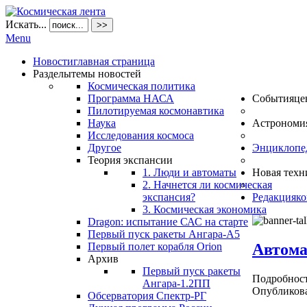
Искать...
>>
Menu
Новости
главная страница
Разделы
темы новостей
Космическая политика
Программа НАСА
События
це
Пилотируемая космонавтика
Наука
Астрономи
Исследования космоса
Другое
Энциклопе
Теория экспансии
1. Люди и автоматы
Новая техн
2. Начнется ли космическая
экспансия?
Редакция
ко
3. Космическая экономика
Dragon: испытание САС на старте
Первый пуск ракеты Ангара-А5
Автома
Первый полет корабля Orion
Архив
Первый пуск ракеты
Подробнос
Ангара-1.2ПП
Опубликова
Обсерватория Спектр-РГ