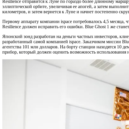
Resilience отправится к Луне по гораздо более длинному марш
эллиптической орбите, увеличивая ее апогей, а затем выполни
километров, и затем вернется к Луне и начнет постепенно скру
Первому аппарату компании ispace потребовалось 4,5 месяца, 
Resilience должен исправить его ошибки. Blue Ghost 1 же стане
Японский зонд разработан на деньги частных инвесторов, клие
разработанный самой компанией ispace. Заказчиком миссии Blue
агентства 101 млн долларов. На борту станции находятся 10 
прибор, который должен оценить возможность использования н