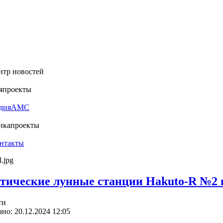
нтр новостей
я
проекты
дия
АМС
ика
проекты
нтакты
тические лунные станции Hakuto-R №2 и 
ти
но: 20.12.2024 12:05