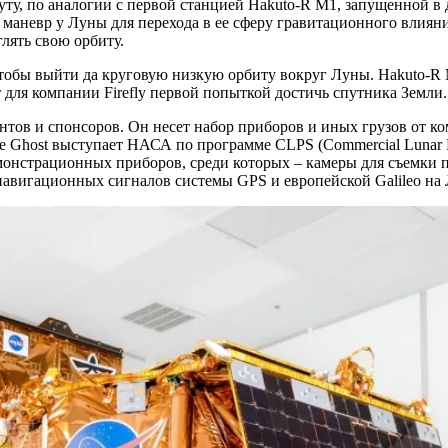
руту, по аналогии с первой станцией Hakuto-R M1, запущенной в
т маневр у Луны для перехода в ее сферу гравитационного влиян
глять свою орбиту.
чтобы выйти да круговую низкую орбиту вокруг Луны. Hakuto-R 
т для компании Firefly первой попыткой достичь спутника Земли.
нтов и спонсоров. Он несет набор приборов и иных грузов от к
 Ghost выступает НАСА по программе CLPS (Commercial Lunar Pay
демонстрационных приборов, среди которых – камеры для съемки
авигационных сигналов системы GPS и европейской Galileo на 