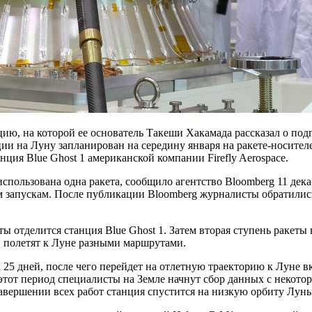
цию, на которой ее основатель Такеши Хакамада рассказал о по
ции на Луну запланирован на середину января на ракете-носителе
нция Blue Ghost 1 американской компании Firefly Aerospace.
использована одна ракета, сообщило агентство Bloomberg 11 дек
м запускам. После публикации Bloomberg журналисты обратились
еты отделится станция Blue Ghost 1. Затем вторая ступень ракет
, полетят к Луне разными маршрутами.
а 25 дней, после чего перейдет на отлетную траекторию к Луне 
 В этот период специалисты на Земле начнут сбор данных с некот
авершении всех работ станция спустится на низкую орбиту Лун