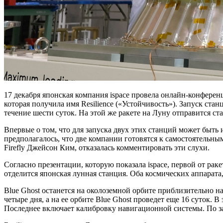
17 декабря японская компания ispace провела онлайн-конферен
которая получила имя Resilience («Устойчивость»). Запуск стан
течение шести суток. На этой же ракете на Луну отправится ста
Впервые о том, что для запуска двух этих станций может быть 
предполагалось, что две компании готовятся к самостоятельны
Firefly Джейсон Ким, отказалась комментировать эти слухи.
Согласно презентации, которую показала ispace, первой от рак
отделится японская лунная станция. Оба космических аппарата
Blue Ghost останется на околоземной орбите приблизительно н
четыре дня, а на ее орбите Blue Ghost проведет еще 16 суток.
Последнее включает калибровку навигационной системы. По з