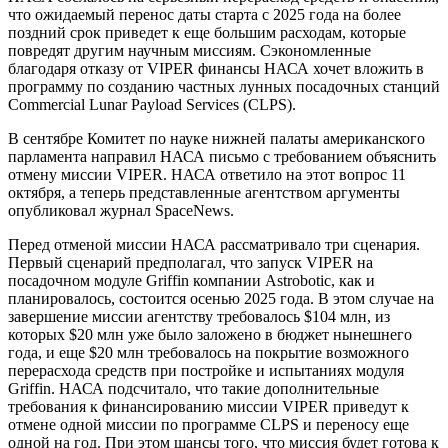
что ожидаемый перенос даты старта с 2025 года на более
поздний срок приведет к еще большим расходам, которые
повредят другим научным миссиям. Сэкономленные
благодаря отказу от VIPER финансы НАСА хочет вложить в
программу по созданию частных лунных посадочных станций
Commercial Lunar Payload Services (CLPS).
В сентябре Комитет по науке нижней палаты американского
парламента направил НАСА письмо с требованием объяснить
отмену миссии VIPER. НАСА ответило на этот вопрос 11
октября, а теперь представленные агентством аргументы
опубликовал журнал SpaceNews.
Перед отменой миссии НАСА рассматривало три сценария.
Первый сценарий предполагал, что запуск VIPER на
посадочном модуле Griffin компании Astrobotic, как и
планировалось, состоится осенью 2025 года. В этом случае на
завершение миссии агентству требовалось $104 млн, из
которых $20 млн уже было заложено в бюджет нынешнего
года, и еще $20 млн требовалось на покрытие возможного
перерасхода средств при постройке и испытаниях модуля
Griffin. НАСА подсчитало, что такие дополнительные
требования к финансированию миссии VIPER приведут к
отмене одной миссии по программе CLPS и переносу еще
одной на год. При этом шансы того, что миссия будет готова к