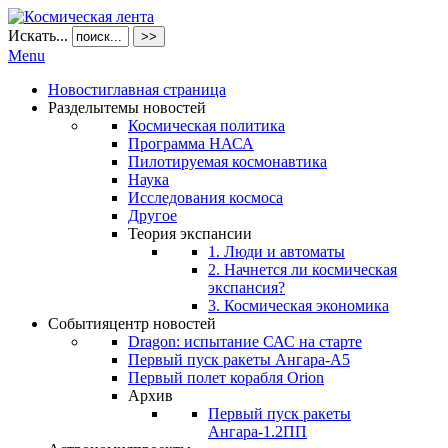
Искать...
>>
Menu
Новости
главная страница
Разделы
темы новостей
Космическая политика
Программа НАСА
Пилотируемая космонавтика
Наука
Исследования космоса
Другое
Теория экспансии
1. Люди и автоматы
2. Начнется ли космическая
экспансия?
3. Космическая экономика
События
центр новостей
Dragon: испытание САС на старте
Первый пуск ракеты Ангара-А5
Первый полет корабля Orion
Архив
Первый пуск ракеты
Ангара-1.2ПП