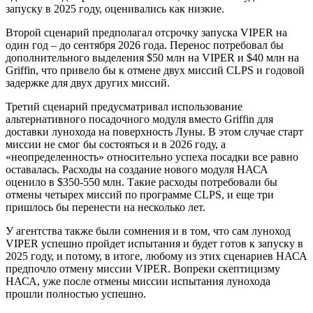
запуску в 2025 году, оценивались как низкие.
Второй сценарий предполагал отсрочку запуска VIPER на
один год – до сентября 2026 года. Перенос потребовал бы
дополнительного выделения $50 млн на VIPER и $40 млн на
Griffin, что привело бы к отмене двух миссий CLPS и годовой
задержке для двух других миссий.
Третий сценарий предусматривал использование
альтернативного посадочного модуля вместо Griffin для
доставки лунохода на поверхность Луны. В этом случае старт
миссии не смог бы состояться и в 2026 году, а
«неопределенность» относительно успеха посадки все равно
оставалась. Расходы на создание нового модуля НАСА
оценило в $350-550 млн. Такие расходы потребовали бы
отмены четырех миссий по программе CLPS, и еще три
пришлось бы перенести на несколько лет.
У агентства также были сомнения и в том, что сам луноход
VIPER успешно пройдет испытания и будет готов к запуску в
2025 году, и потому, в итоге, любому из этих сценариев НАСА
предпочло отмену миссии VIPER. Вопреки скептицизму
НАСА, уже после отмены миссии испытания лунохода
прошли полностью успешно.