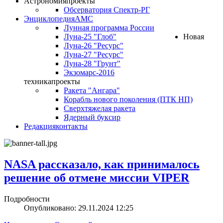
Астрономия
проекты
Обсерватория Спектр-РГ
Энциклопедия
АМС
Лунная программа России
Луна-25 "Глоб"
Новая
Луна-26 "Ресурс"
Луна-27 "Ресурс"
Луна-28 "Грунт"
Экзомарс-2016
техника
проекты
Ракета "Ангара"
Корабль нового поколения (ПТК НП)
Сверхтяжелая ракета
Ядерный буксир
Редакция
контакты
NASA рассказало, как принималось
решение об отмене миссии VIPER
Подробности
Опубликовано: 29.11.2024 12:25