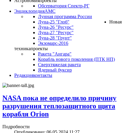
Астрономия
проекты
Обсерватория Спектр-РГ
Энциклопедия
АМС
Лунная программа России
Луна-25 "Глоб"
Новая
Луна-26 "Ресурс"
Луна-27 "Ресурс"
Луна-28 "Грунт"
Экзомарс-2016
техника
проекты
Ракета "Ангара"
Корабль нового поколения (ПТК НП)
Сверхтяжелая ракета
Ядерный буксир
Редакция
контакты
NASA пока не определило причину
разрушения теплозащитного щита
корабля Orion
Подробности
Опубликовано: 06.05.2024 11:27