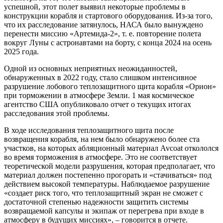
успешной, этот полет выявил некоторые проблемы в
конструкции корабля и стартового оборудования. Из-за того,
что их расследование затянулось, НАСА было вынуждено
перенести миссию «Артемида-2», т. е. повторение полета
вокруг Луны с астронавтами на борту, с конца 2024 на осень
2025 года.
Одной из основных неприятных неожиданностей,
обнаруженных в 2022 году, стало слишком интенсивное
разрушение лобового теплозащитного щита корабля «Орион»
при торможении в атмосфере Земли. 1 мая космическое
агентство США опубликовало отчет о текущих итогах
расследования этой проблемы.
В ходе исследования теплозащитного щита после
возвращения корабля, на нем было обнаружено более ста
участков, на которых абляционный материал Avcoat откололся
во время торможения в атмосфере. Это не соответствует
теоретической модели разрушения, которая предполагает, что
материал должен постепенно прогорать и «стачиваться» под
действием высокой температуры. Наблюдаемое разрушение
«создает риск того, что теплозащитный экран не сможет с
достаточной степенью надежности защитить системы
возвращаемой капсулы и экипаж от перегрева при входе в
атмосферу в будущих миссиях», – говорится в отчете.