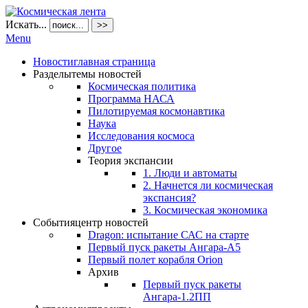
Искать...
>>
Menu
Новости
главная страница
Разделы
темы новостей
Космическая политика
Программа НАСА
Пилотируемая космонавтика
Наука
Исследования космоса
Другое
Теория экспансии
1. Люди и автоматы
2. Начнется ли космическая
экспансия?
3. Космическая экономика
События
центр новостей
Dragon: испытание САС на старте
Первый пуск ракеты Ангара-А5
Первый полет корабля Orion
Архив
Первый пуск ракеты
Ангара-1.2ПП