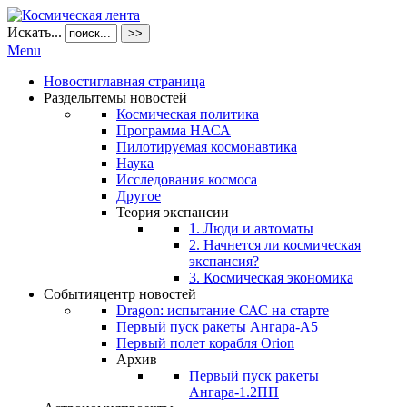
Искать...
>>
Menu
Новости
главная страница
Разделы
темы новостей
Космическая политика
Программа НАСА
Пилотируемая космонавтика
Наука
Исследования космоса
Другое
Теория экспансии
1. Люди и автоматы
2. Начнется ли космическая
экспансия?
3. Космическая экономика
События
центр новостей
Dragon: испытание САС на старте
Первый пуск ракеты Ангара-А5
Первый полет корабля Orion
Архив
Первый пуск ракеты
Ангара-1.2ПП