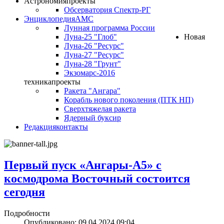
Астрономия
проекты
Обсерватория Спектр-РГ
Энциклопедия
АМС
Лунная программа России
Луна-25 "Глоб"
Новая
Луна-26 "Ресурс"
Луна-27 "Ресурс"
Луна-28 "Грунт"
Экзомарс-2016
техника
проекты
Ракета "Ангара"
Корабль нового поколения (ПТК НП)
Сверхтяжелая ракета
Ядерный буксир
Редакция
контакты
Первый пуск «Ангары-А5» с
космодрома Восточный состоится
сегодня
Подробности
Опубликовано: 09.04.2024 09:04