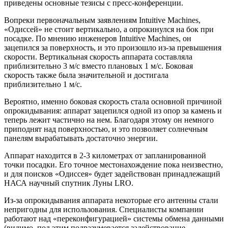
приведены основные тезисы с пресс-конференции.
Вопреки первоначальным заявлениям Intuitive Machines,
«Одиссей» не стоит вертикально, а опрокинулся на бок при
посадке. По мнению инженеров Intuitive Machines, он
зацепился за поверхность, и это произошло из-за превышения
скорости. Вертикальная скорость аппарата составляла
приблизительно 3 м/с вместо плановых 1 м/с. Боковая
скорость также была значительной и достигала
приблизительно 1 м/с.
Вероятно, именно боковая скорость стала основной причиной
опрокидывания: аппарат зацепился одной из опор за камень и
теперь лежит частично на нем. Благодаря этому он немного
приподнят над поверхностью, и это позволяет солнечным
панелям вырабатывать достаточно энергии.
Аппарат находится в 2-3 километрах от запланированной
точки посадки. Его точное местонахождение пока неизвестно,
и для поисков «Одиссея» будет задействован принадлежащий
НАСА научный спутник Луны LRO.
Из-за опрокидывания аппарата некоторые его антенны стали
непригодны для использования. Специалисты компании
работают над «переконфигурацией» системы обмена данными
(видимо, под этим подразумевается задействование