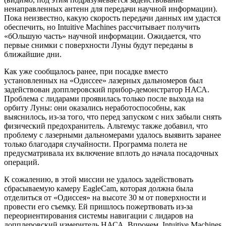
ненаправленных антенн для передачи научной информации).
Пока неизвестно, какую скорость передачи данных им удастся
обеспечить, но Intuitive Machines рассчитывает получить
«бОльшую часть» научной информации. Ожидается, что
первые снимки с поверхности Луны будут переданы в
ближайшие дни.
Как уже сообщалось ранее, при посадке вместо
установленных на «Одиссее» лазерных дальномеров был
задействован допплеровский прибор-демонстратор НАСА.
Проблема с лидарами проявилась только после выхода на
орбиту Луны: они оказались неработоспособны, как
выяснилось, из-за того, что перед запуском с них забыли снять
физический предохранитель. Альтемус также добавил, что
проблему с лазерными дальномерами удалось выявить заранее
только благодаря случайности. Программа полета не
предусматривала их включение вплоть до начала посадочных
операций.
К сожалению, в этой миссии не удалось задействовать
сбрасываемую камеру EagleCam, которая должна была
отделиться от «Одиссея» на высоте 30 м от поверхности и
провести его съемку. Ей пришлось пожертвовать из-за
переориентирования системы навигации с лидаров на
допплеровский измеритель НАСА. Впрочем, Intuitive Machines