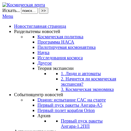
Искать...
>>
Menu
Новости
главная страница
Разделы
темы новостей
Космическая политика
Программа НАСА
Пилотируемая космонавтика
Наука
Исследования космоса
Другое
Теория экспансии
1. Люди и автоматы
2. Начнется ли космическая
экспансия?
3. Космическая экономика
События
центр новостей
Dragon: испытание САС на старте
Первый пуск ракеты Ангара-А5
Первый полет корабля Orion
Архив
Первый пуск ракеты
Ангара-1.2ПП