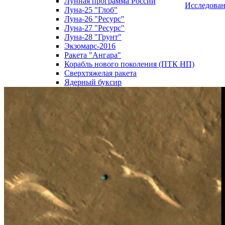
Лунная программа России
Исследова
Луна-25 "Глоб"
Луна-26 "Ресурс"
Луна-27 "Ресурс"
Луна-28 "Грунт"
Экзомарс-2016
Ракета "Ангара"
Корабль нового поколения (ПТК НП)
Сверхтяжелая ракета
Ядерный буксир