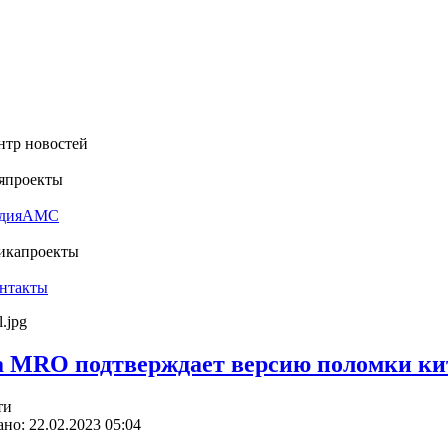
нтр новостей
я
проекты
дия
АМС
ика
проекты
нтакты
 MRO подтверждает версию поломки ки
ти
но: 22.02.2023 05:04