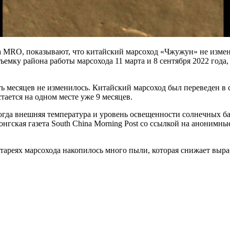
MRO, показывают, что китайский марсоход «Чжужун» не изменял
емку района работы марсохода 11 марта и 8 сентября 2022 года,
ь месяцев не изменилось. Китайский марсоход был переведен в
тается на одном месте уже 9 месяцев.
когда внешняя температура и уровень освещенности солнечных б
нгская газета South China Morning Post со ссылкой на анонимн
ареях марсохода накопилось много пыли, которая снижает выра