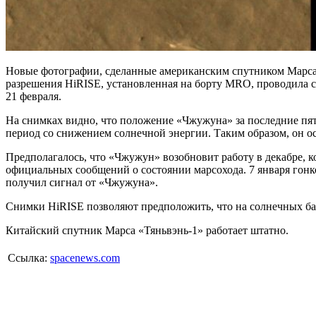
Новые фотографии, сделанные американским спутником Марса 
разрешения HiRISE, установленная на борту MRO, проводила съ
21 февраля.
На снимках видно, что положение «Чжужуна» за последние пят
период со снижением солнечной энергии. Таким образом, он ос
Предполагалось, что «Чжужун» возобновит работу в декабре, 
официальных сообщений о состоянии марсохода. 7 января гонко
получил сигнал от «Чжужуна».
Снимки HiRISE позволяют предположить, что на солнечных бат
Китайский спутник Марса «Тяньвэнь-1» работает штатно.
Ссылка:
spacenews.com