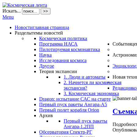
Искать...
>>
Menu
Новости
главная страница
Разделы
темы новостей
Космическая политика
Программа НАСА
События
це
Пилотируемая космонавтика
Наука
Астрономи
Исследования космоса
Другое
Энциклопе
Теория экспансии
1. Люди и автоматы
Новая техн
2. Начнется ли космическая
экспансия?
Редакция
ко
3. Космическая экономика
Dragon: испытание САС на старте
Первый пуск ракеты Ангара-А5
Съемка
Первый полет корабля Orion
Архив
Первый пуск ракеты
Подробнос
Ангара-1.2ПП
Опубликова
Обсерватория Спектр-РГ