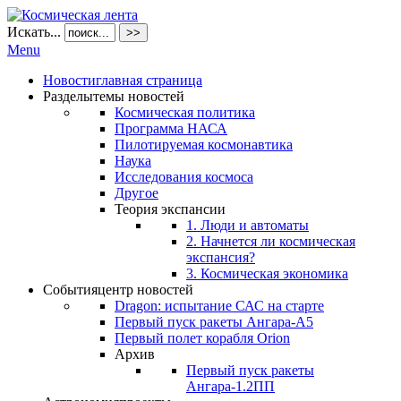
Искать...
>>
Menu
Новости
главная страница
Разделы
темы новостей
Космическая политика
Программа НАСА
Пилотируемая космонавтика
Наука
Исследования космоса
Другое
Теория экспансии
1. Люди и автоматы
2. Начнется ли космическая
экспансия?
3. Космическая экономика
События
центр новостей
Dragon: испытание САС на старте
Первый пуск ракеты Ангара-А5
Первый полет корабля Orion
Архив
Первый пуск ракеты
Ангара-1.2ПП