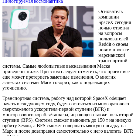
Пилотируемая космонавтика
Основатель
компании
SpaceX сегодня
ночью ответил
на вопросы
пользователей
Reddit о своем
новом проекте
марсианской
транспортной
системы. Самые любопытные высказывания Маска
приведены ниже. При этом следует отметить, что проект все
еще может претерпеть заметные изменения. О многих
аспектах системы Маск говорит, как о подлежащих
уточнению.
Транспортная система, работу над которой SpaceX обещает
начать в следующем году, будет состояться из многоразового
сверхтяжелого ускорителя-первой ступени (BFR) и
многоразового корабля/танкера, играющего также роль второй
ступени (BFS). Система сможет выводить до 150 т на низкую
орбиту Земли, а BFS сможет совершать мягкую посадку на
Марс и после дозаправки самостоятельно с него взлетать. BFR