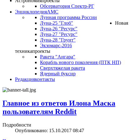
Астрономия
проекты
Обсерватория Спектр-РГ
Энциклопедия
АМС
Лунная программа России
Луна-25 "Глоб"
Новая
Луна-26 "Ресурс"
Луна-27 "Ресурс"
Луна-28 "Грунт"
Экзомарс-2016
техника
проекты
Ракета "Ангара"
Корабль нового поколения (ПТК НП)
Сверхтяжелая ракета
Ядерный буксир
Редакция
контакты
Главное из ответов Илона Маска
пользователям Reddit
Подробности
Опубликовано: 15.10.2017 08:47