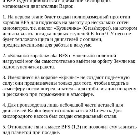
и BFS будут приводиться в движение кислородно-
метановыми двигателями Raptor.
1. На первом этапе будет создан полноразмерный прототип
корабля BFS для подскоков на высоту до нескольких сотен
километров, т.е. аналог «Кузнечика» (Grasshopper), на котором
испытывалась посадка первых ступеней Falcon 9. У него не
будет теплового щита и двигателей с соплами,
предназначенными для работы в вакууме.
2. «Большой корабль» aka BFS с маленькой полезной
нагрузкой мог бы самостоятельно выйти на орбиту Земли как
одноступенчатая ракета.
3. Имеющиеся на корабле «крылья» не создают подъемную
силу; они предназначены только для того, чтобы входить в
атмосферу носом вперед, а затем – для стабилизации по крену
и рысканью при торможении в атмосфере.
4. Для производства лишь небольшой части деталей для
двигателей Raptor будет использоваться 3D-печать. Для
кислородного насоса был создан специальный сплав.
5. Отношение тяги к массе BFS (1,3) не позволит ему зависать
над планетой при посадке.