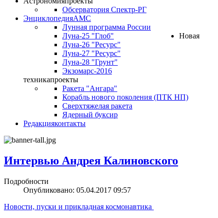
Астрономия
проекты
Обсерватория Спектр-РГ
Энциклопедия
АМС
Лунная программа России
Луна-25 "Глоб"
Новая
Луна-26 "Ресурс"
Луна-27 "Ресурс"
Луна-28 "Грунт"
Экзомарс-2016
техника
проекты
Ракета "Ангара"
Корабль нового поколения (ПТК НП)
Сверхтяжелая ракета
Ядерный буксир
Редакция
контакты
Интервью Андрея Калиновского
Подробности
Опубликовано: 05.04.2017 09:57
Новости, пуски и прикладная космонавтика