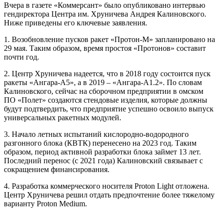
Вчера в газете «Коммерсант» было опубликовано интервью
гендиректора Центра им. Хруничева Андрея Калиновского.
Ниже приведены его ключевые заявления.
1. Возобновление пусков ракет «Протон-М» запланировано на
29 мая. Таким образом, время простоя «Протонов» составит
почти год.
2. Центр Хруничева надеется, что в 2018 году состоится пуск
ракеты «Ангара-А5», а в 2019 – «Ангара-А1.2». По словам
Калиновского, сейчас на сборочном предприятии в омском
ПО «Полет» создаются стендовые изделия, которые должны
будут подтвердить, что предприятие успешно освоило выпуск
универсальных ракетных модулей.
3. Начало летных испытаний кислородно-водородного
разгонного блока (КВТК) перенесено на 2023 год. Таким
образом, период активной разработки блока займет 13 лет.
Последний перенос (с 2021 года) Калиновский связывает с
сокращением финансирования.
4. Разработка коммерческого носителя Proton Light отложена.
Центр Хруничева решил отдать предпочтение более тяжелому
варианту Proton Medium.