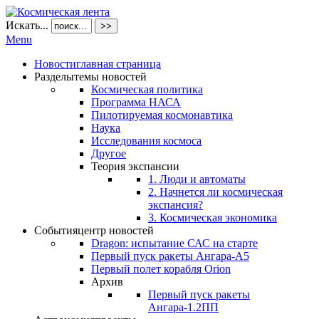
Искать...
>>
Menu
Новости
главная страница
Разделы
темы новостей
Космическая политика
Программа НАСА
Пилотируемая космонавтика
Наука
Исследования космоса
Другое
Теория экспансии
1. Люди и автоматы
2. Начнется ли космическая
экспансия?
3. Космическая экономика
События
центр новостей
Dragon: испытание САС на старте
Первый пуск ракеты Ангара-А5
Первый полет корабля Orion
Архив
Первый пуск ракеты
Ангара-1.2ПП