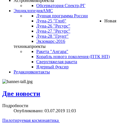
Астрономия
проекты
Обсерватория Спектр-РГ
Энциклопедия
АМС
Лунная программа России
Луна-25 "Глоб"
Новая
Луна-26 "Ресурс"
Луна-27 "Ресурс"
Луна-28 "Грунт"
Экзомарс-2016
техника
проекты
Ракета "Ангара"
Корабль нового поколения (ПТК НП)
Сверхтяжелая ракета
Ядерный буксир
Редакция
контакты
Две новости
Подробности
Опубликовано: 03.07.2019 11:03
Пилотируемая космонавтика