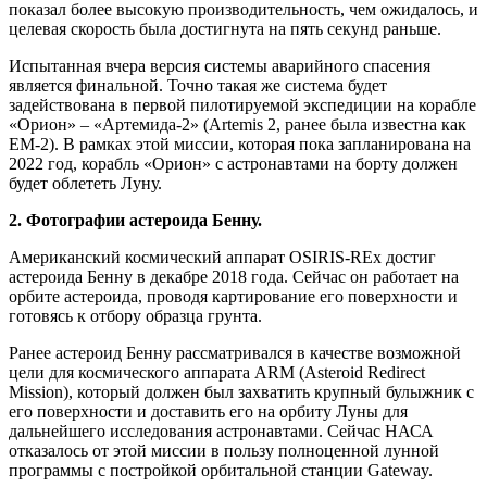
показал более высокую производительность, чем ожидалось, и
целевая скорость была достигнута на пять секунд раньше.
Испытанная вчера версия системы аварийного спасения
является финальной. Точно такая же система будет
задействована в первой пилотируемой экспедиции на корабле
«Орион» – «Артемида-2» (Artemis 2, ранее была известна как
EM-2). В рамках этой миссии, которая пока запланирована на
2022 год, корабль «Орион» с астронавтами на борту должен
будет облететь Луну.
2. Фотографии астероида Бенну.
Американский космический аппарат OSIRIS-REx достиг
астероида Бенну в декабре 2018 года. Сейчас он работает на
орбите астероида, проводя картирование его поверхности и
готовясь к отбору образца грунта.
Ранее астероид Бенну рассматривался в качестве возможной
цели для космического аппарата ARM (Asteroid Redirect
Mission), который должен был захватить крупный булыжник с
его поверхности и доставить его на орбиту Луны для
дальнейшего исследования астронавтами. Сейчас НАСА
отказалось от этой миссии в пользу полноценной лунной
программы с постройкой орбитальной станции Gateway.