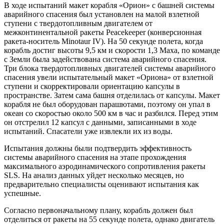
В ходе испытаний макет корабля «Орион» с башней системы
аварийного спасения был установлен на малой взлетной
ступени с твердотопливным двигателем от
межконтинентальной ракеты Peacekeeper (конверсионная
ракета-носитель Minotaur IV). На 50 секунде полета, когда
корабль достиг высоты 9,5 км и скорости 1,3 Маха, по команде
с Земли была задействована система аварийного спасения.
Три блока твердотопливных двигателей системы аварийного
спасения увели испытательный макет «Ориона» от взлетной
ступени и скорректировали ориентацию капсулы в
пространстве. Затем сама башня отделилась от капсулы. Макет
корабля не был оборудован парашютами, поэтому он упал в
океан со скоростью около 500 км в час и разбился. Перед этим
он отстрелил 12 капсул с данными, записанными в ходе
испытаний. Спасатели уже извлекли их из воды.
Испытания должны были подтвердить эффективность
системы аварийного спасения на этапе прохождения
максимального аэродинамического сопротивления ракеты
SLS. На анализ данных уйдет несколько месяцев, но
предварительно специалисты оценивают испытания как
успешные.
Согласно первоначальному плану, корабль должен был
отделиться от ракеты на 55 секунде полета, однако двигатель