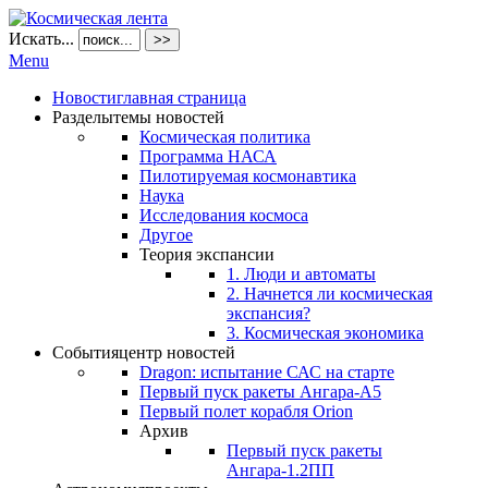
Искать...
>>
Menu
Новости
главная страница
Разделы
темы новостей
Космическая политика
Программа НАСА
Пилотируемая космонавтика
Наука
Исследования космоса
Другое
Теория экспансии
1. Люди и автоматы
2. Начнется ли космическая
экспансия?
3. Космическая экономика
События
центр новостей
Dragon: испытание САС на старте
Первый пуск ракеты Ангара-А5
Первый полет корабля Orion
Архив
Первый пуск ракеты
Ангара-1.2ПП