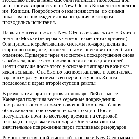
испытаниях второй ступени New Glenn в Космическом центре
им. Кеннеди. Подробности о нем неизвестны, но снимки
показывают повреждения крыши здания, в котором
проводились испытания.
Первая попытка прожига New Glenn состоялась около 3 часов
ночи по Москве (вечером в четверг по местному времени).
Она привела к срабатыванию системы пожаротушения на
стартовой площадке, после чего зажигание двигателей было
отменено. Примерно через час система пожаротушения снова
заработала, после чего произошло зажигание двигателей.
Почти сразу же после этого у основания аппарата возникла
яркая вспышка. Она быстро распространилась и закончилась
взрывным разрушением всей первой ступени. За ним
последовал и взрыв второй ступени ракеты.
В результате аварии стартовая площадка №36 на мысе
Канаверал получила весьма серьезные повреждения:
пострадал транспортно-установочный комплекс, башня
обслуживания и окружающие конструкции. После
наступления ночи по местному времени на стартовой
площадке продолжались пожары. Они указывают на
значительные повреждения парка топливных резервуаров.
Ремонт единственной стартовой площадки New Glenn может