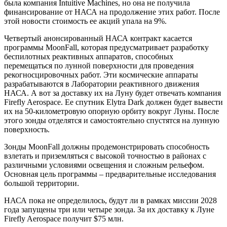
была компания Intuitive Machines, но она не получила
финансирование от НАСА на продолжение этих работ. После
этой новости стоимость ее акций упала на 9%.
Четвертый анонсированный НАСА контракт касается
программы MoonFall, которая предусматривает разработку
беспилотных реактивных аппаратов, способных
перемещаться по лунной поверхности для проведения
рекогносцировочных работ. Эти космические аппараты
разрабатываются в Лаборатории реактивного движения
НАСА. А вот за доставку их на Луну будет отвечать компания
Firefly Aerospace. Ее спутник Elytra Dark должен будет вывести
их на 50-километровую опорную орбиту вокруг Луны. После
этого зонды отделятся и самостоятельно спустятся на лунную
поверхность.
Зонды MoonFall должны продемонстрировать способность
взлетать и приземляться с высокой точностью в районах с
различными условиями освещения и сложным рельефом.
Основная цель программы – предварительные исследования
большой территории.
НАСА пока не определилось, будут ли в рамках миссии 2028
года запущены три или четыре зонда. За их доставку к Луне
Firefly Aerospace получит $75 млн.