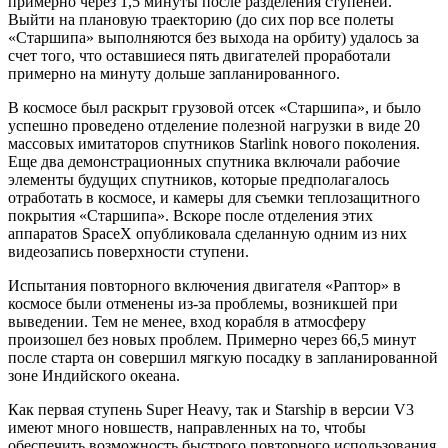
примерно через 1,5 минуты после разделения ступеней.
Выйти на плановую траекторию (до сих пор все полеты
«Старшипа» выполняются без выхода на орбиту) удалось за
счет того, что оставшиеся пять двигателей проработали
примерно на минуту дольше запланированного.
В космосе был раскрыт грузовой отсек «Старшипа», и было
успешно проведено отделение полезной нагрузки в виде 20
массовых имитаторов спутников Starlink нового поколения.
Еще два демонстрационных спутника включали рабочие
элементы будущих спутников, которые предполагалось
отработать в космосе, и камеры для съемки теплозащитного
покрытия «Старшипа». Вскоре после отделения этих
аппаратов SpaceX опубликовала сделанную одним из них
видеозапись поверхности ступени.
Испытания повторного включения двигателя «Раптор» в
космосе были отменены из-за проблемы, возникшей при
выведении. Тем не менее, вход корабля в атмосферу
произошел без новых проблем. Примерно через 66,5 минут
после старта он совершил мягкую посадку в запланированной
зоне Индийского океана.
Как первая ступень Super Heavy, так и Starship в версии V3
имеют много новшеств, направленных на то, чтобы
обеспечить возможность быстрого повторного использования