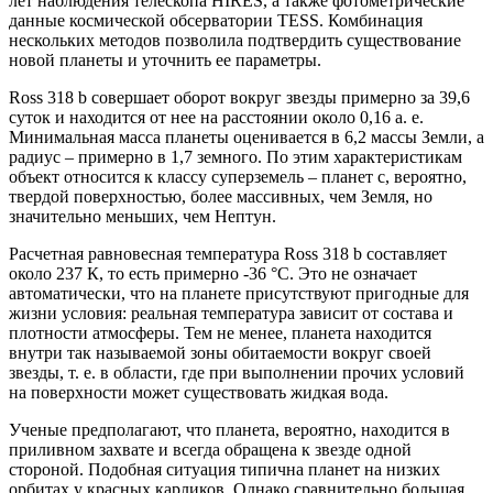
лет наблюдения телескопа HIRES, а также фотометрические
данные космической обсерватории TESS. Комбинация
нескольких методов позволила подтвердить существование
новой планеты и уточнить ее параметры.
Ross 318 b совершает оборот вокруг звезды примерно за 39,6
суток и находится от нее на расстоянии около 0,16 а. е.
Минимальная масса планеты оценивается в 6,2 массы Земли, а
радиус – примерно в 1,7 земного. По этим характеристикам
объект относится к классу суперземель – планет с, вероятно,
твердой поверхностью, более массивных, чем Земля, но
значительно меньших, чем Нептун.
Расчетная равновесная температура Ross 318 b составляет
около 237 К, то есть примерно -36 °C. Это не означает
автоматически, что на планете присутствуют пригодные для
жизни условия: реальная температура зависит от состава и
плотности атмосферы. Тем не менее, планета находится
внутри так называемой зоны обитаемости вокруг своей
звезды, т. е. в области, где при выполнении прочих условий
на поверхности может существовать жидкая вода.
Ученые предполагают, что планета, вероятно, находится в
приливном захвате и всегда обращена к звезде одной
стороной. Подобная ситуация типична планет на низких
орбитах у красных карликов. Однако сравнительно большая