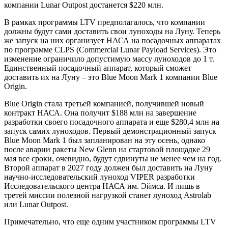
компании Lunar Outpost достанется $220 млн.
В рамках программы LTV предполагалось, что компании
должны будут сами доставить свои луноходы на Луну. Теперь
же запуск на них организует НАСА на посадочных аппаратах
по программе CLPS (Commercial Lunar Payload Services). Это
изменение ограничило допустимую массу луноходов до 1 т.
Единственный посадочный аппарат, который сможет
доставить их на Луну – это Blue Moon Mark 1 компании Blue
Origin.
Blue Origin стала третьей компанией, получившей новый
контракт НАСА. Она получит $188 млн на завершение
разработки своего посадочного аппарата и еще $280,4 млн на
запуск самих луноходов. Первый демонстрационный запуск
Blue Moon Mark 1 был запланирован на эту осень, однако
после аварии ракеты New Glenn на стартовой площадке 29
мая все сроки, очевидно, будут сдвинуты не менее чем на год.
Второй аппарат в 2027 году должен был доставить на Луну
научно-исследовательский луноход VIPER разработки
Исследовательского центра НАСА им. Эймса. И лишь в
третей миссии полезной нагрузкой станет луноход Astrolab
или Lunar Outpost.
Примечательно, что еще одним участником программы LTV