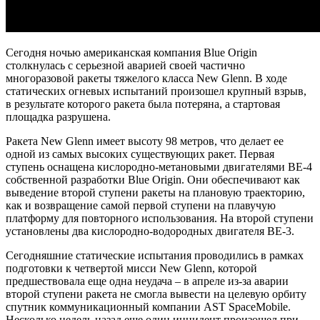
Сегодня ночью американская компания Blue Origin
столкнулась с серьезной аварией своей частично
многоразовой ракеты тяжелого класса New Glenn. В ходе
статических огневых испытаний произошел крупный взрыв,
в результате которого ракета была потеряна, а стартовая
площадка разрушена.
Ракета New Glenn имеет высоту 98 метров, что делает ее
одной из самых высоких существующих ракет. Первая
ступень оснащена кислородно-метановыми двигателями BE-4
собственной разработки Blue Origin. Они обеспечивают как
выведение второй ступени ракеты на плановую траекторию,
как и возвращение самой первой ступени на плавучую
платформу для повторного использования. На второй ступени
установлены два кислородно-водородных двигателя BE-3.
Сегодняшние статические испытания проводились в рамках
подготовки к четвертой мисси New Glenn, которой
предшествовала еще одна неудача – в апреле из-за аварии
второй ступени ракета не смогла вывести на целевую орбиту
спутник коммуникационный компании AST SpaceMobile.
Несколько недель назад еще один инцидент произошел при