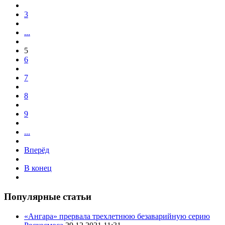
3
...
5
6
7
8
9
...
Вперёд
В конец
Популярные статьи
«Ангара» прервала трехлетнюю безаварийную серию