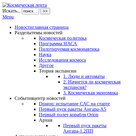
Искать...
>>
Menu
Новости
главная страница
Разделы
темы новостей
Космическая политика
Программа НАСА
Пилотируемая космонавтика
Наука
Исследования космоса
Другое
Теория экспансии
1. Люди и автоматы
2. Начнется ли космическая
экспансия?
3. Космическая экономика
События
центр новостей
Dragon: испытание САС на старте
Первый пуск ракеты Ангара-А5
Первый полет корабля Orion
Архив
Первый пуск ракеты
Ангара-1.2ПП