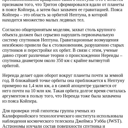
признаком того, что Тритон сформировался вдали от планеты
в поясе Койпера, а затем был захвачен ее гравитацией. Пояса
Койпера – это область за орбитой Нептуна, в которой
находится множество малых ледяных тел.
Согласно общепринятым моделям, захват столь крупного
объекта должен был серьезно нарушить первоначальную
систему спутников Нептуна. Гравитационные возмущения
неизбежно привели бы к столкновениям, разрушению старых
спутников и перестройке их орбит. В связи с этим, ученые
давно строят различные теории о происхождении Нереиды –
спутника диаметром около 350 км с крайне вытянутой
орбитой.
Нереида делает один оборот вокруг планеты почти за земной
год. В ближайшей точке орбиты она приближается к Нептуну
примерно на 1,4 млн км, а в самой апоцентре удаляется от
него почти на 10 млн км. Такая орбита долгое время считалась
аргументом в пользу того, что Нереида тоже была захвачена
из пояса Койпера.
Для проверки этой гипотезы группа ученых из
Калифорнийского технологического института использовала
наблюдения космического телескопа Джеймса Уэбба (JWST).
Астрономы изучали состав поверхности спутника и