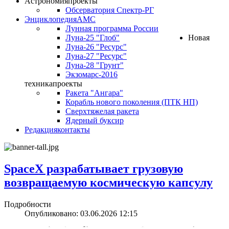
Астрономия
проекты
Обсерватория Спектр-РГ
Энциклопедия
АМС
Лунная программа России
Луна-25 "Глоб"
Новая
Луна-26 "Ресурс"
Луна-27 "Ресурс"
Луна-28 "Грунт"
Экзомарс-2016
техника
проекты
Ракета "Ангара"
Корабль нового поколения (ПТК НП)
Сверхтяжелая ракета
Ядерный буксир
Редакция
контакты
SpaceX разрабатывает грузовую
возвращаемую космическую капсулу
Подробности
Опубликовано: 03.06.2026 12:15