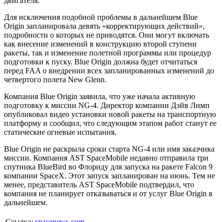
двигателя.
Для исключения подобной проблемы в дальнейшем Blue
Origin запланировала девять «корректирующих действий»,
подробности о которых не приводятся. Они могут включать
как внесение изменений в конструкцию второй ступени
ракеты, так и изменение полетной программы или процедур
подготовки к пуску. Blue Origin должна будет отчитаться
перед FAA о внедрении всех запланированных изменений до
четвертого полета New Glenn.
Компания Blue Origin заявила, что уже начала активную
подготовку к миссии NG-4. Директор компании Дэйв Лимп
опубликовал видео установки новой ракеты на транспортную
платформу и сообщил, что следующим этапом работ станут ее
статические огневые испытания.
Blue Origin не раскрыла сроки старта NG-4 или имя заказчика
миссии. Компания AST SpaceMobile недавно отправила три
спутника BlueBird во Флориду для запуска на ракете Falcon 9
компании SpaceX. Этот запуск запланирован на июнь. Тем не
менее, представитель AST SpaceMobile подтвердил, что
компания не планирует отказываться и от услуг Blue Origin в
дальнейшем.
Ссылка:
spacenews.com