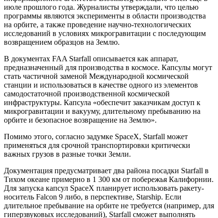
июле прошлого года. Журналисты утверждали, что целью
программы являются эксперименты в области производства
на орбите, а также проведение научно-технологических
исследований в условиях микрогравитации с последующим
возвращением образцов на Землю.
В документах FAA Starfall описывается как аппарат,
предназначенный для производства в космосе. Капсулы могут
стать частичной заменой Международной космической
станции и использоваться в качестве одного из элементов
самодостаточной производственной космической
инфраструктуры. Капсула «обеспечит заказчикам доступ к
микрогравитации и вакууму, длительному пребыванию на
орбите и безопасное возвращение на Землю».
Помимо этого, согласно задумке SpaceX, Starfall может
применяться для срочной транспортировки критически
важных грузов в разные точки Земли.
Документация предусматривает два района посадки Starfall в
Тихом океане примерно в 1 300 км от побережья Калифорнии.
Для запуска капсул SpaceX планирует использовать ракету-
носитель Falcon 9 либо, в перспективе, Starship. Если
длительное пребывание на орбите не требуется (например, для
гиперзвуковых исследований), Starfall сможет выполнять