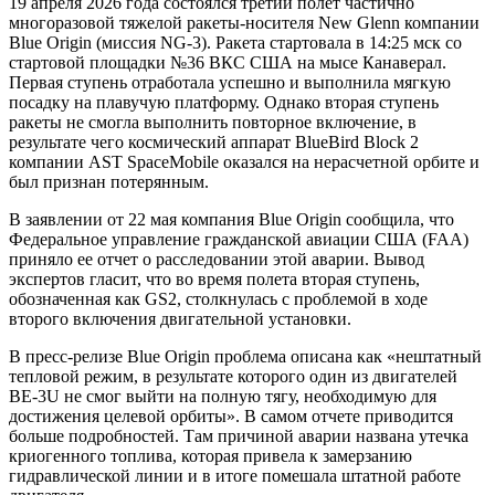
19 апреля 2026 года состоялся третий полет частично
многоразовой тяжелой ракеты-носителя New Glenn компании
Blue Origin (миссия NG-3). Ракета стартовала в 14:25 мск со
стартовой площадки №36 ВКС США на мысе Канаверал.
Первая ступень отработала успешно и выполнила мягкую
посадку на плавучую платформу. Однако вторая ступень
ракеты не смогла выполнить повторное включение, в
результате чего космический аппарат BlueBird Block 2
компании AST SpaceMobile оказался на нерасчетной орбите и
был признан потерянным.
В заявлении от 22 мая компания Blue Origin сообщила, что
Федеральное управление гражданской авиации США (FAA)
приняло ее отчет о расследовании этой аварии. Вывод
экспертов гласит, что во время полета вторая ступень,
обозначенная как GS2, столкнулась с проблемой в ходе
второго включения двигательной установки.
В пресс-релизе Blue Origin проблема описана как «нештатный
тепловой режим, в результате которого один из двигателей
BE-3U не смог выйти на полную тягу, необходимую для
достижения целевой орбиты». В самом отчете приводится
больше подробностей. Там причиной аварии названа утечка
криогенного топлива, которая привела к замерзанию
гидравлической линии и в итоге помешала штатной работе