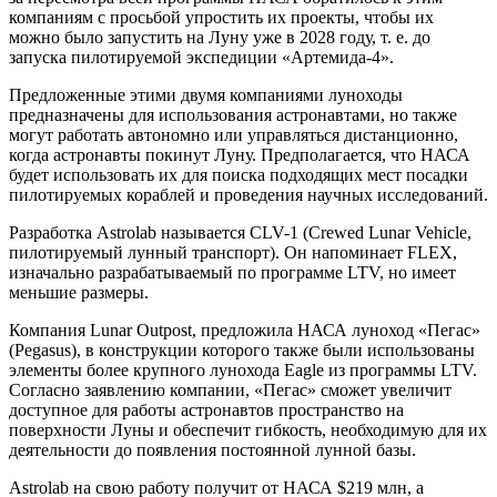
компаниям с просьбой упростить их проекты, чтобы их
можно было запустить на Луну уже в 2028 году, т. е. до
запуска пилотируемой экспедиции «Артемида-4».
Предложенные этими двумя компаниями луноходы
предназначены для использования астронавтами, но также
могут работать автономно или управляться дистанционно,
когда астронавты покинут Луну. Предполагается, что НАСА
будет использовать их для поиска подходящих мест посадки
пилотируемых кораблей и проведения научных исследований.
Разработка Astrolab называется CLV-1 (Crewed Lunar Vehicle,
пилотируемый лунный транспорт). Он напоминает FLEX,
изначально разрабатываемый по программе LTV, но имеет
меньшие размеры.
Компания Lunar Outpost, предложила НАСА луноход «Пегас»
(Pegasus), в конструкции которого также были использованы
элементы более крупного лунохода Eagle из программы LTV.
Согласно заявлению компании, «Пегас» сможет увеличит
доступное для работы астронавтов пространство на
поверхности Луны и обеспечит гибкость, необходимую для их
деятельности до появления постоянной лунной базы.
Astrolab на свою работу получит от НАСА $219 млн, а