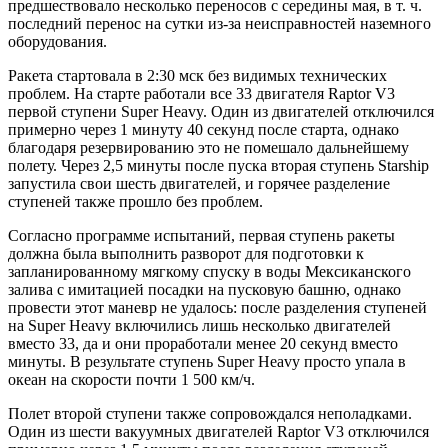
предшествовало несколько переносов с середины мая, в т. ч.
последний перенос на сутки из-за неисправностей наземного
оборудования.
Ракета стартовала в 2:30 мск без видимых технических
проблем. На старте работали все 33 двигателя Raptor V3
первой ступени Super Heavy. Один из двигателей отключился
примерно через 1 минуту 40 секунд после старта, однако
благодаря резервированию это не помешало дальнейшему
полету. Через 2,5 минуты после пуска вторая ступень Starship
запустила свои шесть двигателей, и горячее разделение
ступеней также прошло без проблем.
Согласно программе испытаний, первая ступень ракеты
должна была выполнить разворот для подготовки к
запланированному мягкому спуску в воды Мексиканского
залива с имитацией посадки на пусковую башню, однако
провести этот маневр не удалось: после разделения ступеней
на Super Heavy включились лишь несколько двигателей
вместо 33, да и они проработали менее 20 секунд вместо
минуты. В результате ступень Super Heavy просто упала в
океан на скорости почти 1 500 км/ч.
Полет второй ступени также сопровождался неполадками.
Один из шести вакуумных двигателей Raptor V3 отключился