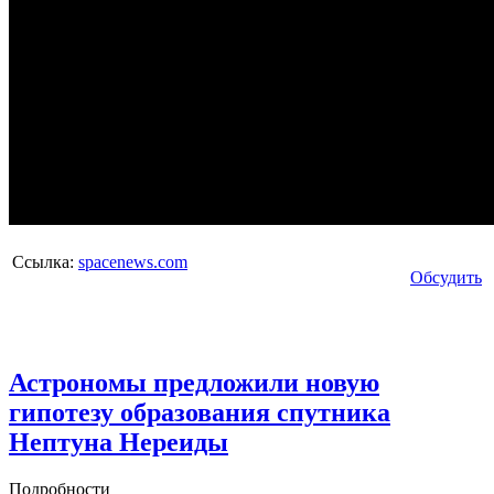
Ссылка:
spacenews.com
Обсудить
Астрономы предложили новую
гипотезу образования спутника
Нептуна Нереиды
Подробности