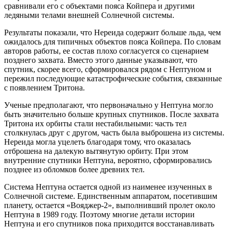
сравнивали его с объектами пояса Койпера и другими
ледяными телами внешней Солнечной системы.
Результаты показали, что Нереида содержит больше льда, чем
ожидалось для типичных объектов пояса Койпера. По словам
авторов работы, ее состав плохо согласуется со сценарием
позднего захвата. Вместо этого данные указывают, что
спутник, скорее всего, сформировался рядом с Нептуном и
пережил последующие катастрофические события, связанные
с появлением Тритона.
Ученые предполагают, что первоначально у Нептуна могло
быть значительно больше крупных спутников. После захвата
Тритона их орбиты стали нестабильными: часть тел
столкнулась друг с другом, часть была выброшена из системы.
Нереида могла уцелеть благодаря тому, что оказалась
отброшена на далекую вытянутую орбиту. При этом
внутренние спутники Нептуна, вероятно, сформировались
позднее из обломков более древних тел.
Система Нептуна остается одной из наименее изученных в
Солнечной системе. Единственным аппаратом, посетившим
планету, остается «Вояджер-2», выполнивший пролет около
Нептуна в 1989 году. Поэтому многие детали истории
Нептуна и его спутников пока приходится восстанавливать