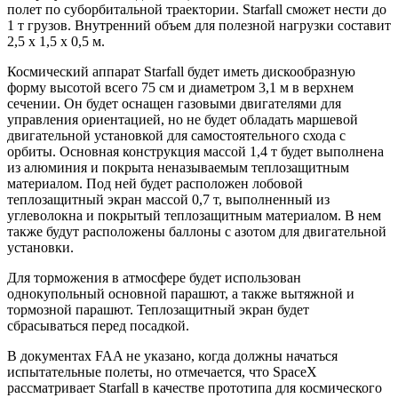
полет по суборбитальной траектории. Starfall сможет нести до
1 т грузов. Внутренний объем для полезной нагрузки составит
2,5 х 1,5 х 0,5 м.
Космический аппарат Starfall будет иметь дискообразную
форму высотой всего 75 см и диаметром 3,1 м в верхнем
сечении. Он будет оснащен газовыми двигателями для
управления ориентацией, но не будет обладать маршевой
двигательной установкой для самостоятельного схода с
орбиты. Основная конструкция массой 1,4 т будет выполнена
из алюминия и покрыта неназываемым теплозащитным
материалом. Под ней будет расположен лобовой
теплозащитный экран массой 0,7 т, выполненный из
углеволокна и покрытый теплозащитным материалом. В нем
также будут расположены баллоны с азотом для двигательной
установки.
Для торможения в атмосфере будет использован
однокупольный основной парашют, а также вытяжной и
тормозной парашют. Теплозащитный экран будет
сбрасываться перед посадкой.
В документах FAA не указано, когда должны начаться
испытательные полеты, но отмечается, что SpaceX
рассматривает Starfall в качестве прототипа для космического