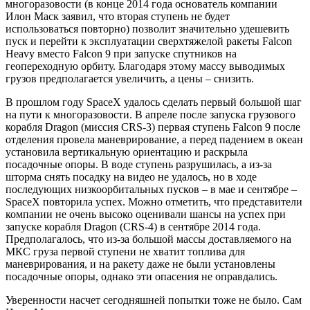
многоразовости (в конце 2014 года основатель компании
Илон Маск заявил, что вторая ступень не будет
использоваться повторно) позволит значительно удешевить
пуск и перейти к эксплуатации сверхтяжелой ракеты Falcon
Heavy вместо Falcon 9 при запуске спутников на
геопереходную орбиту. Благодаря этому массу выводимых
грузов предполагается увеличить, а цены – снизить.
В прошлом году SpaceX удалось сделать первый большой шаг
на пути к многоразовости. В апреле после запуска грузового
корабля Dragon (миссия CRS-3) первая ступень Falcon 9 после
отделения провела маневрирование, а перед падением в океан
установила вертикальную ориентацию и раскрыла
посадочные опоры. В воде ступень разрушилась, а из-за
шторма снять посадку на видео не удалось, но в ходе
последующих низкоорбитальных пусков – в мае и сентябре –
SpaceX повторила успех. Можно отметить, что представители
компании не очень высоко оценивали шансы на успех при
запуске корабля Dragon (CRS-4) в сентябре 2014 года.
Предполагалось, что из-за большой массы доставляемого на
МКС груза первой ступени не хватит топлива для
маневрирования, и на ракету даже не были установлены
посадочные опоры, однако эти опасения не оправдались.
Уверенности насчет сегодняшней попытки тоже не было. Сам