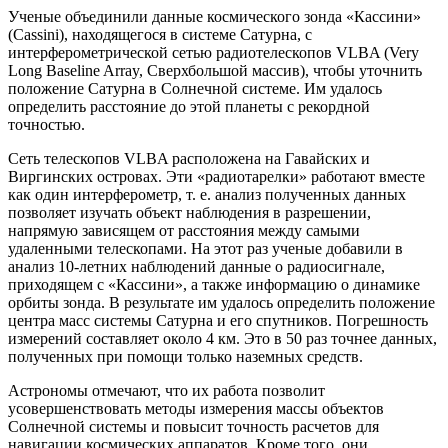
Ученые объединили данные космического зонда «Кассини»
(Cassini), находящегося в системе Сатурна, с
интерферометрической сетью радиотелескопов VLBA (Very
Long Baseline Array, Сверхбольшой массив), чтобы уточнить
положение Сатурна в Солнечной системе. Им удалось
определить расстояние до этой планеты с рекордной
точностью.
Сеть телескопов VLBA расположена на Гавайских и
Виргинских островах. Эти «радиотарелки» работают вместе
как один интерферометр, т. е. анализ полученных данных
позволяет изучать объект наблюдения в разрешении,
напрямую зависящем от расстояния между самыми
удаленными телескопами. На этот раз ученые добавили в
анализ 10-летних наблюдений данные о радиосигнале,
приходящем с «Кассини», а также информацию о динамике
орбиты зонда. В результате им удалось определить положение
центра масс системы Сатурна и его спутников. Погрешность
измерений составляет около 4 км. Это в 50 раз точнее данных,
полученных при помощи только наземных средств.
Астрономы отмечают, что их работа позволит
усовершенствовать методы измерения массы объектов
Солнечной системы и повысит точность расчетов для
навигации космических аппаратов. Кроме того, они