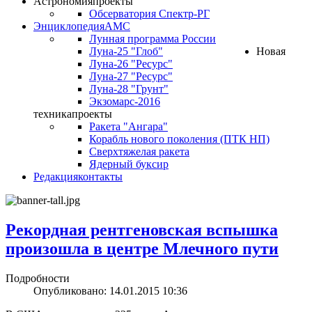
Астрономия
проекты
Обсерватория Спектр-РГ
Энциклопедия
АМС
Лунная программа России
Луна-25 "Глоб"
Новая
Луна-26 "Ресурс"
Луна-27 "Ресурс"
Луна-28 "Грунт"
Экзомарс-2016
техника
проекты
Ракета "Ангара"
Корабль нового поколения (ПТК НП)
Сверхтяжелая ракета
Ядерный буксир
Редакция
контакты
Рекордная рентгеновская вспышка
произошла в центре Млечного пути
Подробности
Опубликовано: 14.01.2015 10:36