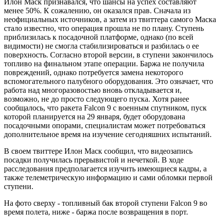
Илон Маск признавался, что шансы на успех составляют
менее 50%. К сожалению, он оказался прав. Сначала из
неофициальных источников, а затем из твиттера самого Маска
стало известно, что операция прошла не по плану. Ступень
приблизилась к посадочной платформе, однако (по всей
видимости) не смогла стабилизироваться и разбилась о ее
поверхность. Согласно второй версии, в ступени закончилось
топливо на финальном этапе операции. Баржа не получила
повреждений, однако потребуется замена некоторого
вспомогательного палубного оборудования. Это означает, что
работа над многоразовостью вновь откладывается и,
возможно, не до просто следующего пуска. Хотя ранее
сообщалось, что ракета Falcon 9 с военным спутником, пуск
которой планируется на 29 января, будет оборудована
посадочными опорами, специалистам может потребоваться
дополнительное время на изучение сегодняшних испытаний.
В своем твиттере Илон Маск сообщил, что видеозапись
посадки получилась прерывистой и нечеткой. В ходе
расследования предполагается изучить имеющиеся кадры, а
также телеметрическую информацию и сами обломки первой
ступени.
На фото сверху - топливный бак второй ступени Falcon 9 во
время полета, ниже - баржа после возвращения в порт.