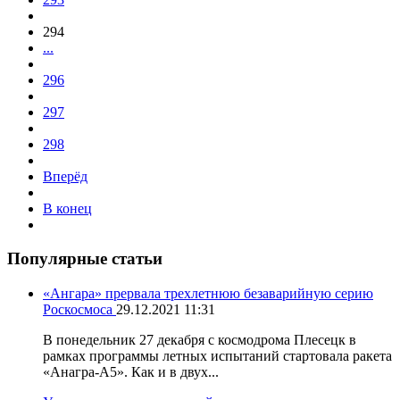
294
...
296
297
298
Вперёд
В конец
Популярные статьи
«Ангара» прервала трехлетнюю безаварийную серию
Роскосмоса
29.12.2021 11:31
В понедельник 27 декабря с космодрома Плесецк в
рамках программы летных испытаний стартовала ракета
«Анагра-А5». Как и в двух...