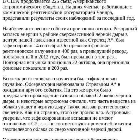
В США продолжается 225 съезд Американского
астрономического общества. На днях ученые, работающие с
космической рентгеновской обсерваторией Чандра,
представили результаты своих наблюдений за последний год.
Наиболее интересные события произошли осенью. Рекордный
всплеск энергии в районе сверхмассивной черной дыры в
центре нашей галактики известной как Стрелец А*, был
зафиксирован 14 сентября. Он превысил фоновое
рентгеновское излучение в 400 раз, а предыдущий рекорд,
поставленный в 2012 году, был превышен в три раза.
Повторная вспышка произошла 22 октября, она превзошла
фоновые показатели в 200 раз.
Всплеск рентгеновского изучения был зафиксирован
случайно. Обсерватория наблюдала за Стрельцом А* в
ожидании другого события. На это же время было
предсказано прохождение газового облака G2 около черной
дыры, и некоторые астрономы считали, что часть вещества из
облака упадет в черную дыру, также вызвав рентгеновское
свечение. Как ни странно, этого не произошло. Астрономы
уверены, что зафиксированные вспышки не имеют
отношения к G2, т. к. не соответствуют времени сближения
газопылевого облака со сверхмассивной черной дырой.
У астрономов есть два предположения, объясняющие