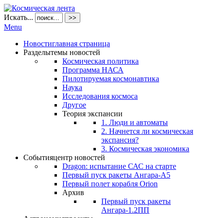
Искать...
>>
Menu
Новости
главная страница
Разделы
темы новостей
Космическая политика
Программа НАСА
Пилотируемая космонавтика
Наука
Исследования космоса
Другое
Теория экспансии
1. Люди и автоматы
2. Начнется ли космическая
экспансия?
3. Космическая экономика
События
центр новостей
Dragon: испытание САС на старте
Первый пуск ракеты Ангара-А5
Первый полет корабля Orion
Архив
Первый пуск ракеты
Ангара-1.2ПП