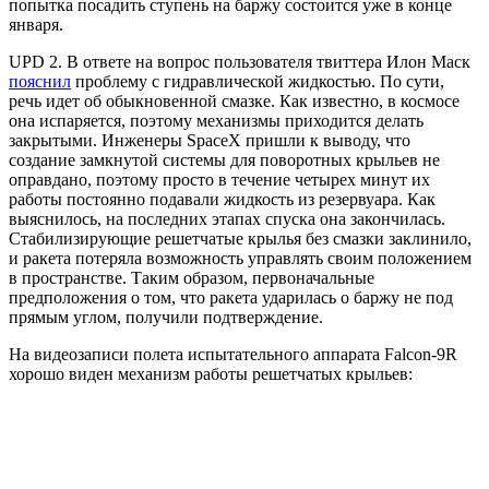
попытка посадить ступень на баржу состоится уже в конце
января.
UPD 2.
В ответе на вопрос пользователя твиттера Илон Маск
пояснил
проблему с гидравлической жидкостью. По сути,
речь идет об обыкновенной смазке. Как известно, в космосе
она испаряется, поэтому механизмы приходится делать
закрытыми. Инженеры SpaceX пришли к выводу, что
создание замкнутой системы для поворотных крыльев не
оправдано, поэтому просто в течение четырех минут их
работы постоянно подавали жидкость из резервуара. Как
выяснилось, на последних этапах спуска она закончилась.
Стабилизирующие решетчатые крылья без смазки заклинило,
и ракета потеряла возможность управлять своим положением
в пространстве. Таким образом, первоначальные
предположения о том, что ракета ударилась о баржу не под
прямым углом, получили подтверждение.
На видеозаписи полета испытательного аппарата Falcon-9R
хорошо виден механизм работы решетчатых крыльев: