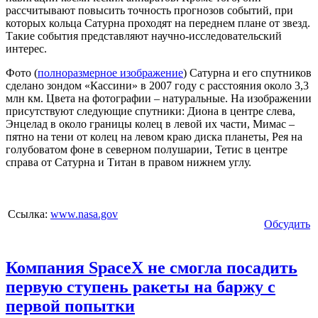
рассчитывают повысить точность прогнозов событий, при
которых кольца Сатурна проходят на переднем плане от звезд.
Такие события представляют научно-исследовательский
интерес.
Фото (
полноразмерное изображение
) Сатурна и его спутников
сделано зондом «Кассини» в 2007 году с расстояния около 3,3
млн км. Цвета на фотографии – натуральные. На изображении
присутствуют следующие спутники: Диона в центре слева,
Энцелад в около границы колец в левой их части, Мимас –
пятно на тени от колец на левом краю диска планеты, Рея на
голубоватом фоне в северном полушарии, Тетис в центре
справа от Сатурна и Титан в правом нижнем углу.
Ссылка:
www.nasa.gov
Обсудить
Компания SpaceX не смогла посадить
первую ступень ракеты на баржу с
первой попытки