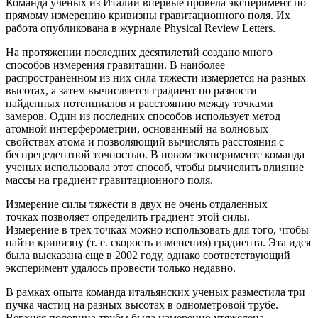
Команда ученых из Италии впервые провела эксперимент по
прямому измерению кривизны гравитационного поля. Их
работа опубликована в журнале Physical Review Letters.
На протяжении последних десятилетий создано много
способов измерения гравитации. В наиболее
распространенном из них сила тяжести измеряется на разных
высотах, а затем вычисляется градиент по разности
найденных потенциалов и расстоянию между точками
замеров. Один из последних способов использует метод
атомной интерферометрии, основанный на волновых
свойствах атома и позволяющий вычислять расстояния с
беспрецедентной точностью. В новом эксперименте команда
ученых использовала этот способ, чтобы вычислить влияние
массы на градиент гравитационного поля.
Измерение силы тяжести в двух не очень отдаленных
точках позволяет определить градиент этой силы.
Измерение в трех точках можно использовать для того, чтобы
найти кривизну (т. е. скорость изменения) градиента. Эта идея
была высказана еще в 2002 году, однако соответствующий
эксперимент удалось провести только недавно.
В рамках опыта команда итальянских ученых разместила три
пучка частиц на разных высотах в однометровой трубе.
Верхняя половина трубы была намеренно утяжелена