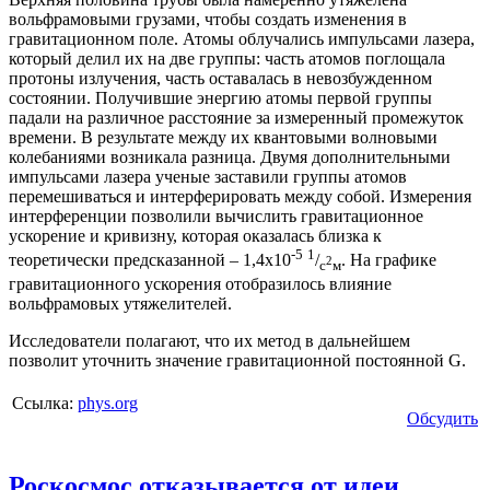
вольфрамовыми грузами, чтобы создать изменения в
гравитационном поле. Атомы облучались импульсами лазера,
который делил их на две группы: часть атомов поглощала
протоны излучения, часть оставалась в невозбужденном
состоянии. Получившие энергию атомы первой группы
падали на различное расстояние за измеренный промежуток
времени. В результате между их квантовыми волновыми
колебаниями возникала разница. Двумя дополнительными
импульсами лазера ученые заставили группы атомов
перемешиваться и интерферировать между собой. Измерения
интерференции позволили вычислить гравитационное
ускорение и кривизну, которая оказалась близка к
-5
1
теоретически предсказанной – 1,4х10
/
. На графике
2
с
м
гравитационного ускорения отобразилось влияние
вольфрамовых утяжелителей.
Исследователи полагают, что их метод в дальнейшем
позволит уточнить значение гравитационной постоянной G.
Ссылка:
phys.org
Обсудить
Роскосмос отказывается от идеи