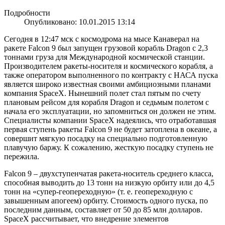
Подробности
Опубликовано: 10.01.2015 13:14
Сегодня в 12:47 мск с космодрома на мысе Канаверал на
ракете Falcon 9 был запущен грузовой корабль Dragon с 2,3
тоннами груза для Международной космической станции.
Производителем ракеты-носителя и космического корабля, а
также оператором выполненного по контракту с НАСА пуска
является широко известная своими амбициозными планами
компания SpaceX. Нынешний полет стал пятым по счету
плановым рейсом для корабля Dragon и седьмым полетом с
начала его эксплуатации, но запомниться он должен не этим.
Специалисты компании SpaceX надеялись, что отработавшая
первая ступень ракеты Falcon 9 не будет затоплена в океане, а
совершит мягкую посадку на специально подготовленную
плавучую баржу. К сожалению, жесткую посадку ступень не
пережила.
Falcon 9 – двухступенчатая ракета-носитель среднего класса,
способная выводить до 13 тонн на низкую орбиту или до 4,5
тонн на «супер-геопереходную» (т. е. геопереходную с
завышенным апогеем) орбиту. Стоимость одного пуска, по
последним данным, составляет от 50 до 85 млн долларов.
SpaceX рассчитывает, что внедрение элементов