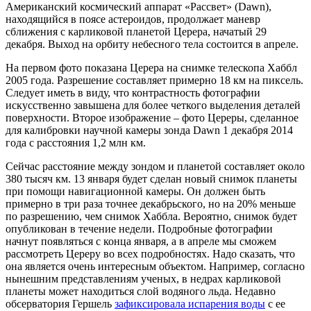
Американский космический аппарат «Рассвет» (Dawn),
находящийся в поясе астероидов, продолжает маневр
сближения с карликовой планетой Церера, начатый 29
декабря. Выход на орбиту небесного тела состоится в апреле.
На первом фото показана Церера на снимке телескопа Хаббл
2005 года. Разрешение составляет примерно 18 км на пиксель.
Следует иметь в виду, что контрастность фотографии
искусственно завышена для более четкого выделения деталей
поверхности. Второе изображение – фото Цереры, сделанное
для калибровки научной камеры зонда Dawn 1 декабря 2014
года с расстояния 1,2 млн км.
Сейчас расстояние между зондом и планетой составляет около
380 тысяч км. 13 января будет сделан новый снимок планеты
при помощи навигационной камеры. Он должен быть
примерно в три раза точнее декабрьского, но на 20% меньше
по разрешению, чем снимок Хаббла. Вероятно, снимок будет
опубликован в течение недели. Подробные фотографии
начнут появляться с конца января, а в апреле мы сможем
рассмотреть Цереру во всех подробностях. Надо сказать, что
она является очень интересным объектом. Например, согласно
нынешним представлениям ученых, в недрах карликовой
планеты может находиться слой водяного льда. Недавно
обсерватория Гершель
зафиксировала испарения воды
с ее