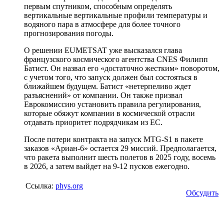
первым спутником, способным определять
вертикальные вертикальные профили температуры и
водяного пара в атмосфере для более точного
прогнозирования погоды.
О решении EUMETSAT уже высказался глава
французского космического агентства CNES Филипп
Батист. Он назвал его «достаточно жестким» поворотом,
с учетом того, что запуск должен был состояться в
ближайшем будущем. Батист «нетерпеливо ждет
разъяснений» от компании. Он также призвал
Еврокомиссию установить правила регулирования,
которые обяжут компании в космической отрасли
отдавать приоритет подрядчикам из ЕС.
После потери контракта на запуск MTG-S1 в пакете
заказов «Ариан-6» остается 29 миссий. Предполагается,
что ракета выполнит шесть полетов в 2025 году, восемь
в 2026, а затем выйдет на 9-12 пусков ежегодно.
Ссылка:
phys.org
Обсудить