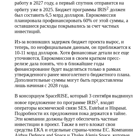
работу в 2027 году, а первый спутник отправится на
2
орбиту уже в 2025. Бюджет программы IRIS
должен
был составить 6,5 млрд долларов. Еврокомиссия
планировала профинансировать 60% от этой суммы, а
оставшиеся расходы покрывались за счет частных
инвестиций.
Из-за возникших задержек бюджет проекта вырос, и
теперь, по неофициальным данным, он приближается к
10-11 млрд долларов. Хотя финансовые детали все еще
уточняются, Еврокомиссия в своем кратком пресс-
релизе дала понять, что в ближайшие годы
финансирование будет выделяться только в рамках
утвержденного ранее многолетнего бюджетного плана.
Дополнительные суммы могут быть предоставлены
лишь начиная с 2028 года.
В консорциум SpaceRISE, который 3 сентября выдвинул
2
новое предложение по программе IRIS
, входят
операторы космической связи SES, Eutelsat и Hispasat.
Подробности их предложения пока держатся в тайне.
Эти компании должны будут обеспечить частные
инвестиции в проект. Также в него вложат свои
средства ЕКА и отдельные страны-члены ЕС. Компании
Airbus Defence and Space и Thales Alenia Space, которые