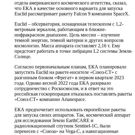
отдела американского космического агентства, сказал,
что ЕКА в качестве основного варианта для запуска
Euclid рассматривает ракету Falcon 9 компании SpaceX.
Euclid – обсерватория, оснащенная телескопом с 1,2-
метровым зеркалом, работающим в ближне-
инфракрасном диапазоне. Цель миссии – изучение
темной энергии, темной материи и других вопросов
космологии. Масса аппарата составляет 2,16 т. Ему
предстоит работать в точке либрации L2 системы Земля-
Солнце.
Согласно первоначальным планам, ЕКА планировало
запустить Euclid на ракете-носителе «Союз-СТ» с
разгонным блоком «Фрегат» в первом квартале 2023
года. Однако весной 2022 года ЕКА разорвало
сотрудничество с Роскосмосом, и в ответ на это
российская госкорпорация отказалась поставлять ракеты
«Союз-СТ» компании Arianespace.
ЕКА предпочитает использовать европейские ракеты
для запуска своих аппаратов. Так, космический аппарат
для исследования Земли EarthCARE и
радиолокационный спутник Sentinel-1C, были
перенесен с «Союза» на Vega-C, а навигационные