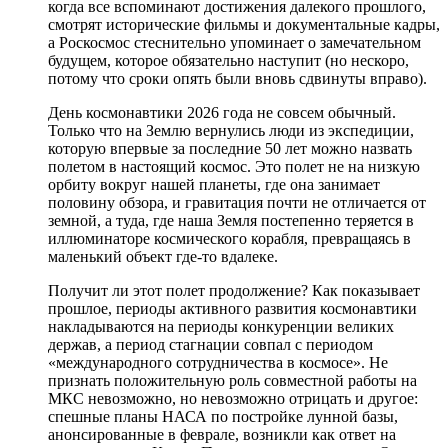
когда все вспоминают достижения далекого прошлого,
смотрят исторические фильмы и документальные кадры,
а Роскосмос стеснительно упоминает о замечательном
будущем, которое обязательно наступит (но нескоро,
потому что сроки опять были вновь сдвинуты вправо).
День космонавтики 2026 года не совсем обычный.
Только что на Землю вернулись люди из экспедиции,
которую впервые за последние 50 лет можно назвать
полетом в настоящий космос. Это полет не на низкую
орбиту вокруг нашей планеты, где она занимает
половину обзора, и гравитация почти не отличается от
земной, а туда, где наша Земля постепенно теряется в
иллюминаторе космического корабля, превращаясь в
маленький объект где-то вдалеке.
Получит ли этот полет продолжение? Как показывает
прошлое, периоды активного развития космонавтики
накладываются на периоды конкуренции великих
держав, а период стагнации совпал с периодом
«международного сотрудничества в космосе». Не
признать положительную роль совместной работы на
МКС невозможно, но невозможно отрицать и другое:
спешные планы НАСА по постройке лунной базы,
анонсированные в феврале, возникли как ответ на