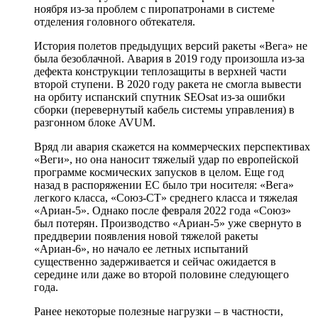
ноября из-за проблем с пиропатронами в системе
отделения головного обтекателя.
История полетов предыдущих версий ракеты «Вега» не
была безоблачной. Авария в 2019 году произошла из-за
дефекта конструкции теплозащиты в верхней части
второй ступени. В 2020 году ракета не смогла вывести
на орбиту испанский спутник SEOsat из-за ошибки
сборки (перевернутый кабель системы управления) в
разгонном блоке AVUM.
Вряд ли авария скажется на коммерческих перспективах
«Веги», но она наносит тяжелый удар по европейской
программе космических запусков в целом. Еще год
назад в распоряжении ЕС было три носителя: «Вега»
легкого класса, «Союз-СТ» среднего класса и тяжелая
«Ариан-5». Однако после февраля 2022 года «Союз»
был потерян. Производство «Ариан-5» уже свернуто в
преддверии появления новой тяжелой ракеты
«Ариан-6», но начало ее летных испытаний
существенно задерживается и сейчас ожидается в
середине или даже во второй половине следующего
года.
Ранее некоторые полезные нагрузки – в частности,