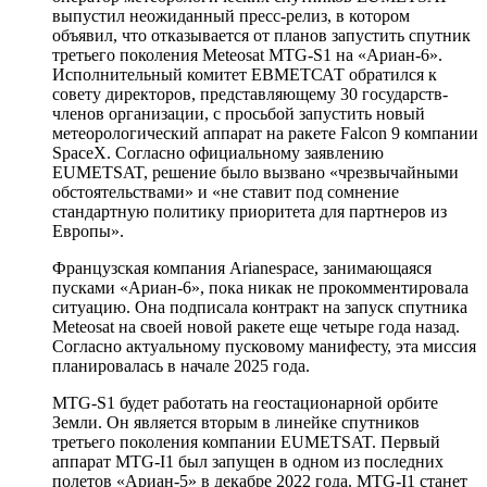
выпустил неожиданный пресс-релиз, в котором
объявил, что отказывается от планов запустить спутник
третьего поколения Meteosat MTG-S1 на «Ариан-6».
Исполнительный комитет ЕВМЕТСАТ обратился к
совету директоров, представляющему 30 государств-
членов организации, с просьбой запустить новый
метеорологический аппарат на ракете Falcon 9 компании
SpaceX. Согласно официальному заявлению
EUMETSAT, решение было вызвано «чрезвычайными
обстоятельствами» и «не ставит под сомнение
стандартную политику приоритета для партнеров из
Европы».
Французская компания Arianespace, занимающаяся
пусками «Ариан-6», пока никак не прокомментировала
ситуацию. Она подписала контракт на запуск спутника
Meteosat на своей новой ракете еще четыре года назад.
Согласно актуальному пусковому манифесту, эта миссия
планировалась в начале 2025 года.
MTG-S1 будет работать на геостационарной орбите
Земли. Он является вторым в линейке спутников
третьего поколения компании EUMETSAT. Первый
аппарат MTG-I1 был запущен в одном из последних
полетов «Ариан-5» в декабре 2022 года. MTG-I1 станет