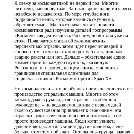
Я слежу за космонавтикой не первый год. Многие
читатели, наверное, тоже. За такое время наши интересы
неизбежно искажаются. По мере углубления в
подробности вещи, которые казались скучными,
обретают смысл. Мало кто начал читать новости
космонавтики ради изучения деталей госпрограммы
«Космическая деятельность России», но вот она уже на
столе. Появляются статьи об экономических
перспективах отрасли, затем идет пересчет аварий и
споры о том, засчитывать конкретную ситуацию как
аварию ракеты или нет. Дальше – обязательные едкие
комментарии на каждую глупость, сказанную
Рогозиным, и, наконец, венцом списка становится
грандиозная специальная олимпиада для
старшеклассников «Роскосмос против SpaceX».
Но космонавтика – это не обувная промышленность и не
производство стиральных машин. Многие об этом
забыли, даже в руководстве отрасли – особенно в
руководстве, – но ведь космонавтика с первых дней
своего существования привлекает к себе одним: эта
отрасль служит изучению и освоению космоса, а не
просто производит машины. Люди хотят увидеть
дальние звезды, хотят увидеть другие планеты, а еще
больше хотят там побывать. Остальное – ерунда, важная