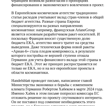
Францией возникли разногласия о пропорциях
финансирования и экономического вовлечения в проект.
В Европейском космическом агентстве традиционно
статьи расходов учитывают вклад стран-членов в общий
бюджет агентства. Разные страны Европы
специализируются на разных направлениях
космонавтики: например, французская ArianeGroup
является основным разработчиком ракет-носителей. И
поскольку Франция вносит существенную долю
бюджета ЕКА, агентство много тратит на средства
выведения. Даже техническая форма новой ракеты
«Ариан-6» стала плодом компромисса, в результате
которого постройка ее верхней ступени отошла
Германии для учета финансового вклада этой страны в
бюджет ЕКА. Этот же принцип распространяется не
только не ЕКА, но и на все европейские проекты в
области космонавтики.
Handelsblatt проводит письмо, написанное главой
Министерства экономики и борьбы с изменением
климата Германии Робертом Хабеком в марте 2024 года.
Именно Хабек в этом письме попросил комиссара ЕС
отложить решение по проекту спутникового интернета.
Он не поставил под сомнение необходимость этого