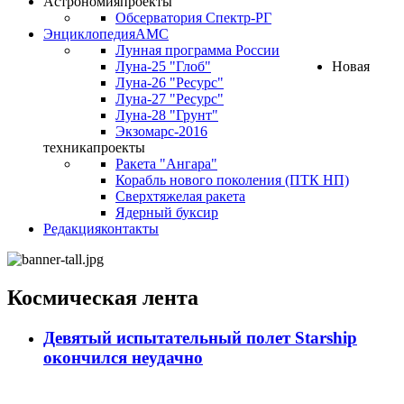
Астрономия
проекты
Обсерватория Спектр-РГ
Энциклопедия
АМС
Лунная программа России
Луна-25 "Глоб"
Новая
Луна-26 "Ресурс"
Луна-27 "Ресурс"
Луна-28 "Грунт"
Экзомарс-2016
техника
проекты
Ракета "Ангара"
Корабль нового поколения (ПТК НП)
Сверхтяжелая ракета
Ядерный буксир
Редакция
контакты
Космическая лента
Девятый испытательный полет Starship
окончился неудачно