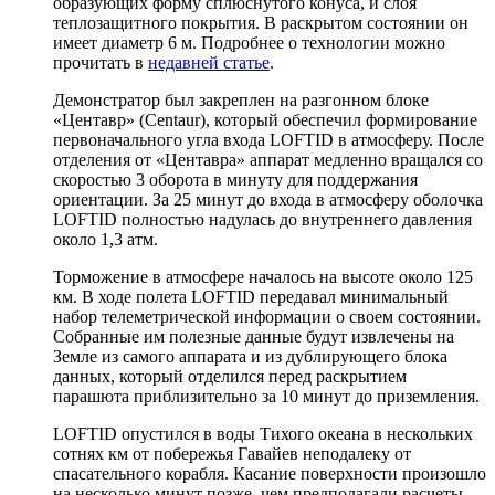
образующих форму сплюснутого конуса, и слоя
теплозащитного покрытия. В раскрытом состоянии он
имеет диаметр 6 м. Подробнее о технологии можно
прочитать в
недавней статье
.
Демонстратор был закреплен на разгонном блоке
«Центавр» (Centaur), который обеспечил формирование
первоначального угла входа LOFTID в атмосферу. После
отделения от «Центавра» аппарат медленно вращался со
скоростью 3 оборота в минуту для поддержания
ориентации. За 25 минут до входа в атмосферу оболочка
LOFTID полностью надулась до внутреннего давления
около 1,3 атм.
Торможение в атмосфере началось на высоте около 125
км. В ходе полета LOFTID передавал минимальный
набор телеметрической информации о своем состоянии.
Собранные им полезные данные будут извлечены на
Земле из самого аппарата и из дублирующего блока
данных, который отделился перед раскрытием
парашюта приблизительно за 10 минут до приземления.
LOFTID опустился в воды Тихого океана в нескольких
сотнях км от побережья Гавайев неподалеку от
спасательного корабля. Касание поверхности произошло
на несколько минут позже, чем предполагали расчеты.