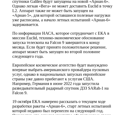
спутники Galileo будут запущены на новой «Ариан-6».
Однако легкая «Вега» не может доставить Euclid в точку
L2. Аппарат также не может быть запущен на
«Ариан-5», для которой оставшиеся полезные нагрузки
уже расписаны, а начало летных испытаний «Ариан-6»
задерживается.
По информации НАСА, которое сотрудничает с ЕКА в
миссии Euclid, технико-экономическое обоснование
запуска телескопа на Falcon 9 завершится к концу
месяца. Если будет принято положительное решение,
аппарат может быть запущен во второй половине
следующего года.
Европейское космическое агентство будет вынуждено
впервые выбрать американского провайдера пусковых
услуг, однако в национальных запусках европейские
страны уже давно прибегают к услугам США.
Например, Германия в июне 2022 года запустила
разведывательный радарный спутник ДЗЗ SARah-1 на
Falcon 9.
19 октября ЕКА намерено рассказать о текущем ходе
разработки ракеты «Ариан-6», старт летных испытаний
которой недавно был перенесен на следующий год.