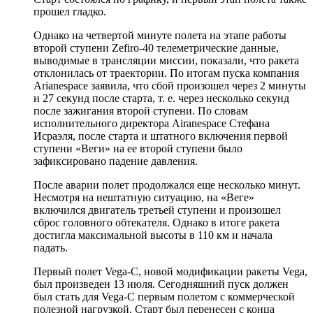
прошел гладко.
Однако на четвертой минуте полета на этапе работы
второй ступени Zefiro-40 телеметрические данные,
выводимые в трансляции миссии, показали, что ракета
отклонилась от траектории. По итогам пуска компания
Arianespace заявила, что сбой произошел через 2 минуты
и 27 секунд после старта, т. е. через несколько секунд
после зажигания второй ступени. По словам
исполнительного директора Airanespace Стефана
Исраэля, после старта и штатного включения первой
ступени «Веги» на ее второй ступени было
зафиксировано падение давления.
После аварии полет продолжался еще несколько минут.
Несмотря на нештатную ситуацию, на «Веге»
включился двигатель третьей ступени и произошел
сброс головного обтекателя. Однако в итоге ракета
достигла максимальной высоты в 110 км и начала
падать.
Первый полет Vega-C, новой модификации ракеты Vega,
был произведен 13 июля. Сегодняшний пуск должен
был стать для Vega-C первым полетом с коммерческой
полезной нагрузкой. Старт был перенесен с конца