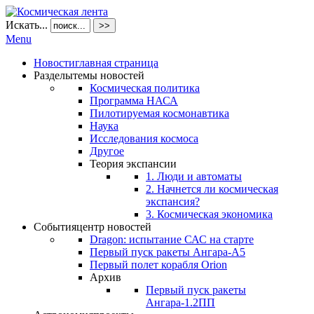
Искать...
>>
Menu
Новости
главная страница
Разделы
темы новостей
Космическая политика
Программа НАСА
Пилотируемая космонавтика
Наука
Исследования космоса
Другое
Теория экспансии
1. Люди и автоматы
2. Начнется ли космическая
экспансия?
3. Космическая экономика
События
центр новостей
Dragon: испытание САС на старте
Первый пуск ракеты Ангара-А5
Первый полет корабля Orion
Архив
Первый пуск ракеты
Ангара-1.2ПП