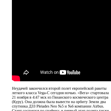
Неудачей закончился второй полет европейской ракеты
легкого класса Vega-C сегодня ночью. «Вега» стартовала
21 ноября в 4:47 мск из Гвианского космического центра
(Куру). Она должна была вывести на орбиту Земли два
спутника ДЗЗ Pleiades Neo №5 и №6 компании Airbus.
Старт состоялся по графику, и первый этап полета также