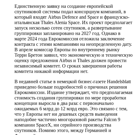
Единственную заявку на создание европейской
спутниковой системы подал консорциум компаний, в
который входят Airbus Defence and Space и французско-
итальянская Thales Alenia Space. Их проект предполагает
запуск несколько сотен спутников, а развертывание
группировки запланировано на 2027 год. Однако в
марте 2024 года Еврокомиссия отложила заключение
контракта с этими компаниями на неопределенную дату.
В апреле комиссар Европы по внутреннему рынку
Терри Бретон заявил, что экономическую и техническую
оценку предложения Airbus и Thales должен провести
независимый комитет. О сроках завершения работы
комитета никакой информации нет.
В недавней статье в немецкой бизнес-газете Handelsblatt
приведено больше подробностей о причинах решения
Еврокомиссии. Издание утверждает, что предполагаемая
стоимость создания группировки по мере проработки
концепции выросла в два раза: с первоначально
ожидаемых 6 млрд до 12 млрд евро. Это связано с тем,
что у Европы нет ни дешевых средств выведения
наподобие частично многоразовой ракеты Falcon 9
компании SpaceX, ни серийного производства
спутников. Помимо этого, между Германией и