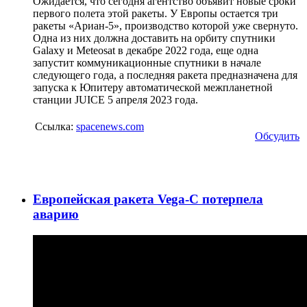
Ожидается, что сегодня агентство объявит новые сроки
первого полета этой ракеты. У Европы остается три
ракеты «Ариан-5», производство которой уже свернуто.
Одна из них должна доставить на орбиту спутники
Galaxy и Meteosat в декабре 2022 года, еще одна
запустит коммуникационные спутники в начале
следующего года, а последняя ракета предназначена для
запуска к Юпитеру автоматической межпланетной
станции JUICE 5 апреля 2023 года.
Ссылка:
spacenews.com
Обсудить
Европейская ракета Vega-C потерпела
аварию