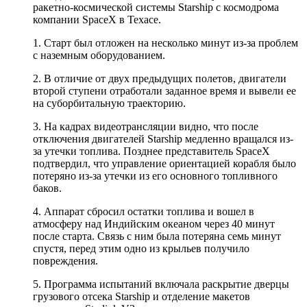
ракетно-космической системы Starship с космодрома
компании SpaceX в Техасе.
1. Старт был отложен на несколько минут из-за проблем
с наземным оборудованием.
2. В отличие от двух предыдущих полетов, двигатели
второй ступени отработали заданное время и вывели ее
на суборбитальную траекторию.
3. На кадрах видеотрансляции видно, что после
отключения двигателей Starship медленно вращался из-
за утечки топлива. Позднее представитель SpaceX
подтвердил, что управление ориентацией корабля было
потеряно из-за утечки из его основного топливного
баков.
4. Аппарат сбросил остатки топлива и вошел в
атмосферу над Индийским океаном через 40 минут
после старта. Связь с ним была потеряна семь минут
спустя, перед этим одно из крыльев получило
повреждения.
5. Программа испытаний включала раскрытие дверцы
грузового отсека Starship и отделение макетов