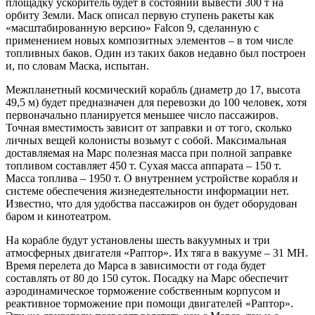
площадку ускоритель будет в состоянии вывести 300 т на
орбиту Земли. Маск описал первую ступень ракеты как
«масштабированную версию» Falcon 9, сделанную с
применением новых композитных элементов – в том числе
топливных баков. Один из таких баков недавно был построен
и, по словам Маска, испытан.
Межпланетный космический корабль (диаметр до 17, высота
49,5 м) будет предназначен для перевозки до 100 человек, хотя
первоначально планируется меньшее число пассажиров.
Точная вместимость зависит от заправки и от того, сколько
личных вещей колонисты возьмут с собой. Максимальная
доставляемая на Марс полезная масса при полной заправке
топливом составляет 450 т. Сухая масса аппарата – 150 т.
Масса топлива – 1950 т. О внутреннем устройстве корабля и
системе обеспечения жизнедеятельности информации нет.
Известно, что для удобства пассажиров он будет оборудован
баром и кинотеатром.
На корабле будут установлены шесть вакуумных и три
атмосферных двигателя «Раптор». Их тяга в вакууме – 31 МН.
Время перелета до Марса в зависимости от года будет
составлять от 80 до 150 суток. Посадку на Марс обеспечит
аэродинамическое торможение собственным корпусом и
реактивное торможение при помощи двигателей «Раптор».