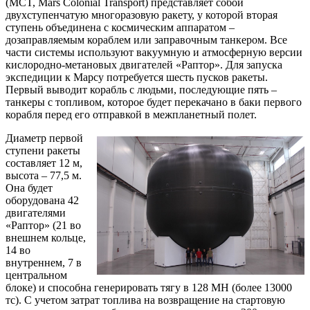
(MCT, Mars Colonial Transport) представляет собой
двухступенчатую многоразовую ракету, у которой вторая
ступень объединена с космическим аппаратом –
дозаправляемым кораблем или заправочным танкером. Все
части системы используют вакуумную и атмосферную версии
кислородно-метановых двигателей «Раптор». Для запуска
экспедиции к Марсу потребуется шесть пусков ракеты.
Первый выводит корабль с людьми, последующие пять –
танкеры с топливом, которое будет перекачано в баки первого
корабля перед его отправкой в межпланетный полет.
Диаметр первой
ступени ракеты
составляет 12 м,
высота – 77,5 м.
Она будет
оборудована 42
двигателями
«Раптор» (21 во
внешнем кольце,
14 во
внутреннем, 7 в
центральном
блоке) и способна генерировать тягу в 128 МН (более 13000
тс). С учетом затрат топлива на возвращение на стартовую