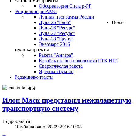
Астрономия
проекты
Обсерватория Спектр-РГ
Энциклопедия
АМС
Лунная программа России
Луна-25 "Глоб"
Новая
Луна-26 "Ресурс"
Луна-27 "Ресурс"
Луна-28 "Грунт"
Экзомарс-2016
техника
проекты
Ракета "Ангара"
Корабль нового поколения (ПТК НП)
Сверхтяжелая ракета
Ядерный буксир
Редакция
контакты
Илон Маск представил межпланетную
транспортную систему
Подробности
Опубликовано: 28.09.2016 10:08