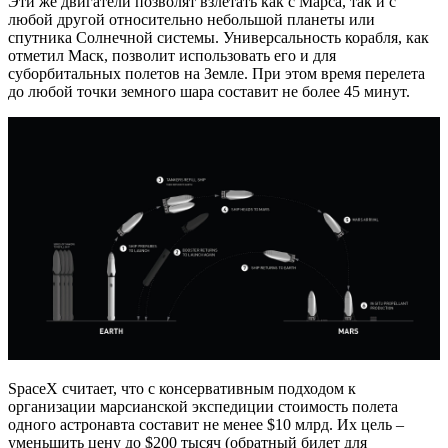
Эти же двигатели позволят взлетать как с Марса, так и с
любой другой относительно небольшой планеты или
спутника Солнечной системы. Универсальность корабля, как
отметил Маск, позволит использовать его и для
суборбитальных полетов на Земле. При этом время перелета
до любой точки земного шара составит не более 45 минут.
SpaceX считает, что с консервативным подходом к
организации марсианской экспедиции стоимость полета
одного астронавта составит не менее $10 млрд. Их цель –
уменьшить цену до $200 тысяч (обратный билет для