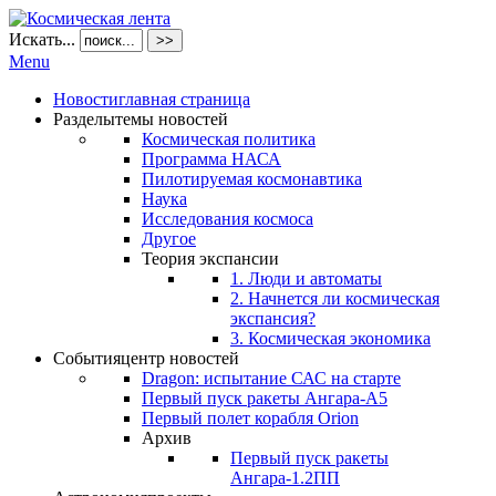
Искать...
>>
Menu
Новости
главная страница
Разделы
темы новостей
Космическая политика
Программа НАСА
Пилотируемая космонавтика
Наука
Исследования космоса
Другое
Теория экспансии
1. Люди и автоматы
2. Начнется ли космическая
экспансия?
3. Космическая экономика
События
центр новостей
Dragon: испытание САС на старте
Первый пуск ракеты Ангара-А5
Первый полет корабля Orion
Архив
Первый пуск ракеты
Ангара-1.2ПП