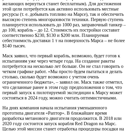
желающих вернуться станет бесплатным). Для достижения
этой цели потребуется как активно использовать местные
ресурсы (т. е. добывать топливо на Марсе), так и обеспечить
высокую степень многоразовости техники. Первую ступень
планируется использовать до 1000 раз, заправочный танкер –
до 100, корабль – до 12. Стоимость их постройки составит
соответственно $230, $130 и $200 млн. Планируемая
себестоимость доставки 1 т на поверхность Марса – не более
$140 тысяч.
Маск заявил, что первый корабль, возможно, будет готов к
испытаниям уже через четыре года. На создание ракеты
потребуется на несколько лет больше. Он не стал говорить о
четком графике работ. «Мы просто будем пытаться и делать
столько, сколько будет возможно с учетом очень
ограниченного бюджета», – заявил он. Маск также отметил,
что сделанные ранее в этом году предположения о том, что
первый запуск к пилотируемой экспедиции к Марсу может
состояться в 2024 году, можно считать оптимистичными.
На днях компания начала испытания уменьшенного
прототипа двигателя «Раптор». В ближайшее время
разработка метанового двигателя продолжится. В 2018 или
2020 году состоится запуск корабля Red Dragon на Марс.
Целью этой миссии станет отработка процедуры посадки на