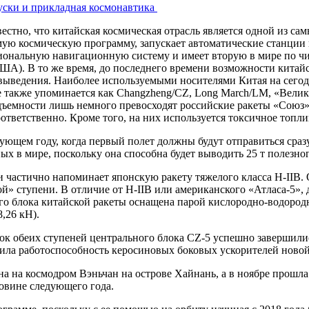
уски и прикладная космонавтика
естно, что китайская космическая отрасль является одной из с
ую космическую программу, запускает автоматические станции 
иональную навигационную систему и имеет вторую в мире по ч
США). В то же время, до последнего времени возможности кита
 выведения. Наиболее используемыми носителями Китая на сегод
е также упоминается как Changzheng/CZ, Long March/LM, «Вели
ъемности лишь немного превосходят российские ракеты «Союз».
ответственно. Кроме того, на них используется токсичное топл
ющем году, когда первый полет должны будут отправиться сразу 
х в мире, поскольку она способна будет выводить 25 т полезног
 и частично напоминает японскую ракету тяжелого класса H-IIB
й» ступени. В отличие от H-IIB или американского «Атласа-5»,
го блока китайской ракеты оснащена парой кислородно-водородны
,26 кН).
ок обеих ступеней центрального блока CZ-5 успешно завершилис
рдила работоспособность керосиновых боковых ускорителей новой
на на космодром Вэньчан на острове Хайнань, а в ноябре прошла
овине следующего года.