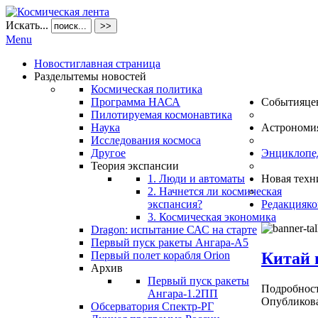
Искать...
>>
Menu
Новости
главная страница
Разделы
темы новостей
Космическая политика
Программа НАСА
События
це
Пилотируемая космонавтика
Наука
Астрономи
Исследования космоса
Другое
Энциклопе
Теория экспансии
1. Люди и автоматы
Новая техн
2. Начнется ли космическая
экспансия?
Редакция
ко
3. Космическая экономика
Dragon: испытание САС на старте
Первый пуск ракеты Ангара-А5
Китай 
Первый полет корабля Orion
Архив
Первый пуск ракеты
Подробнос
Ангара-1.2ПП
Опубликова
Обсерватория Спектр-РГ