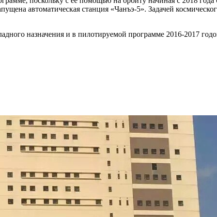
грамме, поскольку с ее помощью на орбиту начиная с 2018 года
запущена автоматическая станция «Чанъэ-5». Задачей космическо
кладного назначения и в пилотируемой программе 2016-2017 год