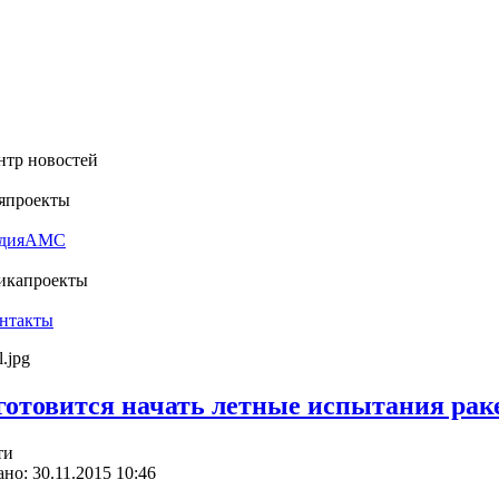
нтр новостей
я
проекты
дия
АМС
ика
проекты
нтакты
готовится начать летные испытания раке
ти
но: 30.11.2015 10:46