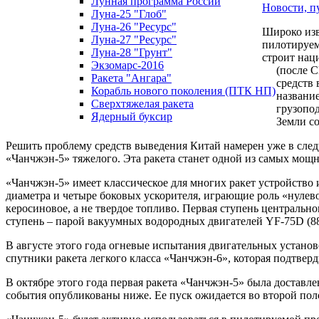
Лунная программа России
Новости, п
Луна-25 "Глоб"
Луна-26 "Ресурс"
Широко изв
Луна-27 "Ресурс"
пилотируем
Луна-28 "Грунт"
строит нац
Экзомарс-2016
(после 
Ракета "Ангара"
средств
Корабль нового поколения (ПТК НП)
названи
Сверхтяжелая ракета
грузопод
Ядерный буксир
Земли со
Решить проблему средств выведения Китай намерен уже в следу
«Чанчжэн-5» тяжелого. Эта ракета станет одной из самых мощны
«Чанчжэн-5» имеет классическое для многих ракет устройство
диаметра и четыре боковых ускорителя, играющие роль «нулево
керосиновое, а не твердое топливо. Первая ступень центрально
ступень – парой вакуумных водородных двигателей YF-75D (88
В августе этого года огневые испытания двигательных установ
спутники ракета легкого класса «Чанчжэн-6», которая подтве
В октябре этого года первая ракета «Чанчжэн-5» была доставле
события опубликованы ниже. Ее пуск ожидается во второй пол