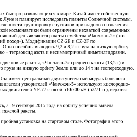
амых быстро развивающихся в мире. Китай имеет собственную
к Луне и планирует исследовать планеты Солнечной системы,
исленности группировку спутников прикладного назначения
йской космонавтики были ограничены нехваткой современных
няшний день являются ракеты семейства «Чанчжэн-2» (это
кий поход»). Модификации CZ-2E и CZ-2F по
 Они способны выводить 9,2 и 8,2 т груза на низкую орбиту
иво – тетраоксид азота и несимметричный диметилгидразин.
две новые ракеты, «Чанчжэн-7» среднего класса (13,5 т) и
о груза на низкую орбиту Земли или до 14 т на геопереходную.
. Она имеет центральный двухступенчатый модуль большого
 двигатели ускорителей «Чанчжэн-5» используют кислородно-
х двигателей YF-77 с тягой 510/700 кН (52/71 тс), верхняя
ь, а 19 сентября 2015 года на орбиту успешно вывела
 тяжелой ракеты.
 пробная установка на стартовом столе. Фотографии этого