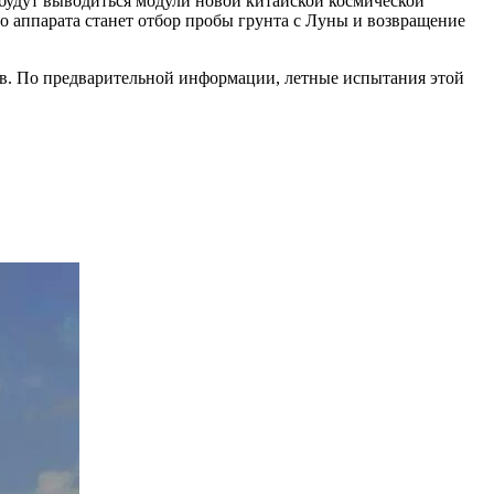
 будут выводиться модули новой китайской космической
го аппарата станет отбор пробы грунта с Луны и возвращение
ов. По предварительной информации, летные испытания этой