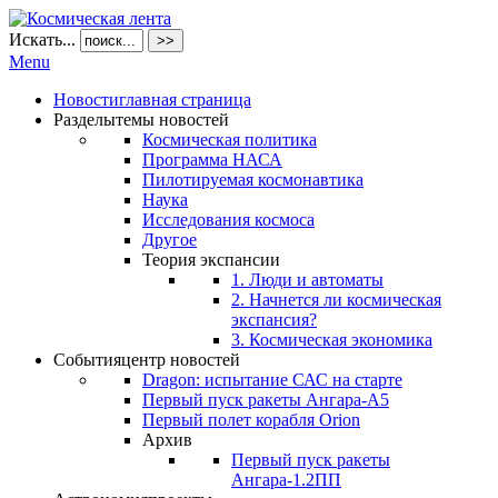
Искать...
>>
Menu
Новости
главная страница
Разделы
темы новостей
Космическая политика
Программа НАСА
Пилотируемая космонавтика
Наука
Исследования космоса
Другое
Теория экспансии
1. Люди и автоматы
2. Начнется ли космическая
экспансия?
3. Космическая экономика
События
центр новостей
Dragon: испытание САС на старте
Первый пуск ракеты Ангара-А5
Первый полет корабля Orion
Архив
Первый пуск ракеты
Ангара-1.2ПП