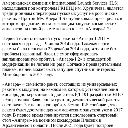
Американская компания Internationaal Launch Services (ILS),
находящаяся под контролем ГКНПЦ им. Хруничева, является
традиционным оператором пусковых услуг на российских
ракетах «Протон-М». Вчера ILS опубликовала пресс-релиз, в
котором предлагает всем желающим запуски космических
аппаратов на новой ракете легкого класса «Ангара-1.2».
Первый испытательный пуск ракеты «Ангара-1.2ПП»
состоялся год назад – 9 июля 2014 года. Тяжелая версия
ракеты была испытана 23 декабря 2014 года, хотя и не без
проблем (разгонный блок не смог сформировать
запланированную орбиту). «Ангара-1.2» в стандартной
модификации не летала ни разу. Согласно предварительным
планам, на ней может быть запущен спутник в интересах
Минобороны в 2017 году.
«Ангара» – семейство ракет, состоящих из универсальных
ракетных модулей, на каждом из которых установлен один
кислородно-керосиновый двигатель РД-191 разработки НПО
«Энергомаш». Заявленная грузоподъемность легкой ракеты
составляет 3 т на низкую орбиту Земли. ILS сообщает, что
ракета будет доступна для коммерческих запусков уже в 2017
году. В первое время планируется использовать стартовый
стол «Ангары» на военном космодроме Плесецк в
Архангельской области. После 2021 года будет построен