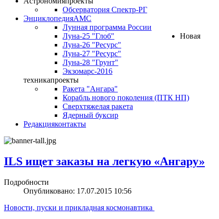
Астрономия
проекты
Обсерватория Спектр-РГ
Энциклопедия
АМС
Лунная программа России
Луна-25 "Глоб"
Новая
Луна-26 "Ресурс"
Луна-27 "Ресурс"
Луна-28 "Грунт"
Экзомарс-2016
техника
проекты
Ракета "Ангара"
Корабль нового поколения (ПТК НП)
Сверхтяжелая ракета
Ядерный буксир
Редакция
контакты
ILS ищет заказы на легкую «Ангару»
Подробности
Опубликовано: 17.07.2015 10:56
Новости, пуски и прикладная космонавтика