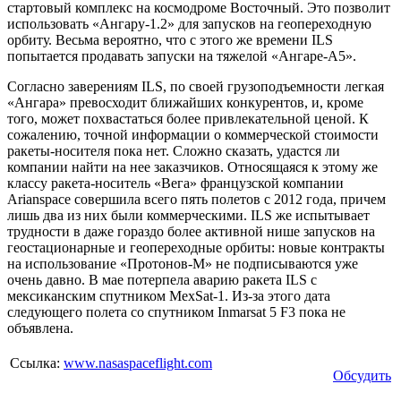
стартовый комплекс на космодроме Восточный. Это позволит
использовать «Ангару-1.2» для запусков на геопереходную
орбиту. Весьма вероятно, что с этого же времени ILS
попытается продавать запуски на тяжелой «Ангаре-А5».
Согласно заверениям ILS, по своей грузоподъемности легкая
«Ангара» превосходит ближайших конкурентов, и, кроме
того, может похвастаться более привлекательной ценой. К
сожалению, точной информации о коммерческой стоимости
ракеты-носителя пока нет. Сложно сказать, удастся ли
компании найти на нее заказчиков. Относящаяся к этому же
классу ракета-носитель «Вега» французской компании
Arianspace совершила всего пять полетов с 2012 года, причем
лишь два из них были коммерческими. ILS же испытывает
трудности в даже гораздо более активной нише запусков на
геостационарные и геопереходные орбиты: новые контракты
на использование «Протонов-М» не подписываются уже
очень давно. В мае потерпела аварию ракета ILS с
мексиканским спутником MexSat-1. Из-за этого дата
следующего полета со спутником Inmarsat 5 F3 пока не
объявлена.
Ссылка:
www.nasaspaceflight.com
Обсудить