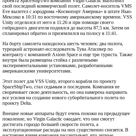
проекта SpaceShipTwo компании Virgin Galactic выполнил
свой последний коммерческий полет. Самолет-носитель VMS
Eve вылетел с аэродрома «Космопорт Америка» в штате Нью-
Мексико в 10:31 по восточному американскому времени. VSS
Unity отделился от него в 11:26 и при помощи своего
гибридного двигателя поднялся до высоты 87,5 км. Затем он
спланировал обратно и приземлился на полосу в 11:41.
На борту самолета находилось шесть человек: два пилота,
турецкий астронавт-исследователь Тува Атасевер по
контракту с компанией Axiom Space и еще три туриста. Также
внутри была размещена стойка с различными
экспериментальными установками, разработанными
американскими университетами.
Этот полет для VSS Unity, второго корабля по проекту
SpaceShipTwo, стал седьмым и последним. Компания не
сворачивает свою деятельность, но она намерена направить
все усилия на создание нового суборбитального полета по
проекту Delta.
Внешне новые аппараты будут очень похожи на предыдущее
поколение, но Virgin Galactic ожидает, что они смогут
достигать гораздо большей скорости полета, а
эксплуатационные расходы на них существенно снизятся. В
настоящее время компания рассчитывает, что летные