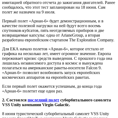
имитацией обратного отсчета до зажигания двигателей. Ранее
сообщалось, что этот тест запланирован на 18 июня. Сам
полет же назначен на 9 июля.
Первый полет «Ариан-6» будет демонстрационным, и в
качестве полезной нагрузки на ней будут всего восемь
спутников-кубсатов, пять неотделяемых приборов и две
возвращаемые капсулы: одна от ArianeGroup, а вторая
разработана европейским стартапом The Exploration Company.
Для ЕКА начало полетов «Ариан-6», которое отстало от
графика на несколько лет, имеет огромное значение. Европа
переживает кризис средств выведения. С прошлого года она
лишилась независимого доступа в космос и вынуждена
полагаться на американские ракеты-носители Falcon 9.
«Ариан-6» позволит возобновить запуск европейских
космических аппаратов на европейских ракетах.
Если первый полет окажется успешным, до конца года
«Ариан-6» полетит еще один раз.
2. Состоялся
последний полет
суборбитального самолета
VSS Unity компании Virgin Galactic.
8 июня туристический суборбитальный самолет VSS Unity