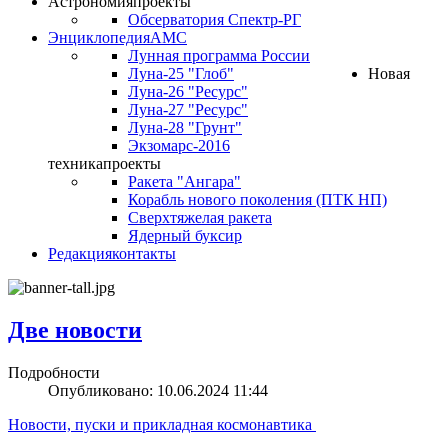
Астрономия
проекты
Обсерватория Спектр-РГ
Энциклопедия
АМС
Лунная программа России
Луна-25 "Глоб"
Новая
Луна-26 "Ресурс"
Луна-27 "Ресурс"
Луна-28 "Грунт"
Экзомарс-2016
техника
проекты
Ракета "Ангара"
Корабль нового поколения (ПТК НП)
Сверхтяжелая ракета
Ядерный буксир
Редакция
контакты
Две новости
Подробности
Опубликовано: 10.06.2024 11:44
Новости, пуски и прикладная космонавтика