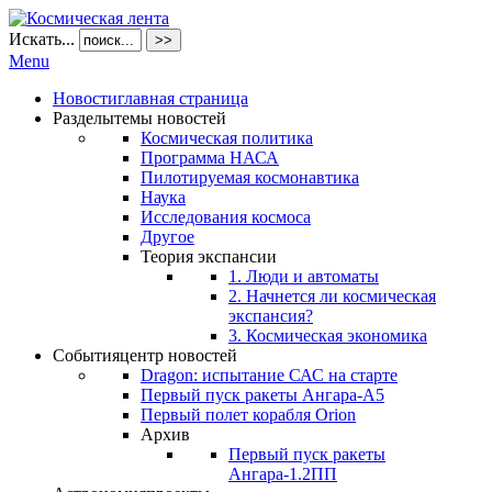
Искать...
>>
Menu
Новости
главная страница
Разделы
темы новостей
Космическая политика
Программа НАСА
Пилотируемая космонавтика
Наука
Исследования космоса
Другое
Теория экспансии
1. Люди и автоматы
2. Начнется ли космическая
экспансия?
3. Космическая экономика
События
центр новостей
Dragon: испытание САС на старте
Первый пуск ракеты Ангара-А5
Первый полет корабля Orion
Архив
Первый пуск ракеты
Ангара-1.2ПП