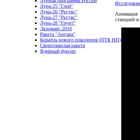
Лунная программа России
Исследова
Луна-25 "Глоб"
Луна-26 "Ресурс"
Анимация с
Луна-27 "Ресурс"
станцией и
Луна-28 "Грунт"
Экзомарс-2016
Ракета "Ангара"
Корабль нового поколения (ПТК НП)
Сверхтяжелая ракета
Ядерный буксир