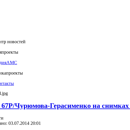
нтр новостей
я
проекты
дия
АМС
ика
проекты
нтакты
 67P/Чурюмова-Герасименко на снимках
ти
но: 03.07.2014 20:01