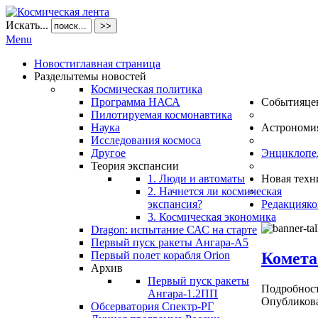
Искать...
>>
Menu
Новости
главная страница
Разделы
темы новостей
Космическая политика
Программа НАСА
События
це
Пилотируемая космонавтика
Наука
Астрономи
Исследования космоса
Другое
Энциклопе
Теория экспансии
1. Люди и автоматы
Новая техн
2. Начнется ли космическая
экспансия?
Редакция
ко
3. Космическая экономика
Dragon: испытание САС на старте
Первый пуск ракеты Ангара-А5
Комета
Первый полет корабля Orion
Архив
Первый пуск ракеты
Подробнос
Ангара-1.2ПП
Опубликова
Обсерватория Спектр-РГ