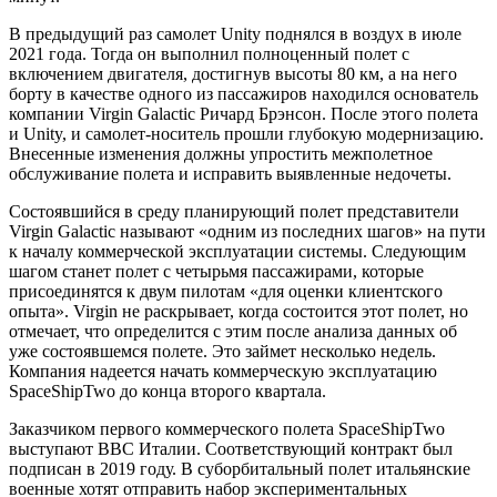
В предыдущий раз самолет Unity поднялся в воздух в июле
2021 года. Тогда он выполнил полноценный полет с
включением двигателя, достигнув высоты 80 км, а на него
борту в качестве одного из пассажиров находился основатель
компании Virgin Galactic Ричард Брэнсон. После этого полета
и Unity, и самолет-носитель прошли глубокую модернизацию.
Внесенные изменения должны упростить межполетное
обслуживание полета и исправить выявленные недочеты.
Состоявшийся в среду планирующий полет представители
Virgin Galactic называют «одним из последних шагов» на пути
к началу коммерческой эксплуатации системы. Следующим
шагом станет полет с четырьмя пассажирами, которые
присоединятся к двум пилотам «для оценки клиентского
опыта». Virgin не раскрывает, когда состоится этот полет, но
отмечает, что определится с этим после анализа данных об
уже состоявшемся полете. Это займет несколько недель.
Компания надеется начать коммерческую эксплуатацию
SpaceShipTwo до конца второго квартала.
Заказчиком первого коммерческого полета SpaceShipTwo
выступают ВВС Италии. Соответствующий контракт был
подписан в 2019 году. В суборбитальный полет итальянские
военные хотят отправить набор экспериментальных