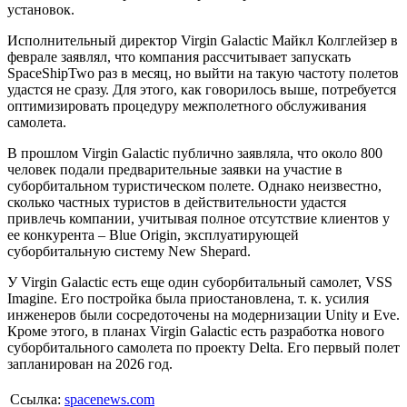
установок.
Исполнительный директор Virgin Galactic Майкл Колглейзер в
феврале заявлял, что компания рассчитывает запускать
SpaceShipTwo раз в месяц, но выйти на такую частоту полетов
удастся не сразу. Для этого, как говорилось выше, потребуется
оптимизировать процедуру межполетного обслуживания
самолета.
В прошлом Virgin Galactic публично заявляла, что около 800
человек подали предварительные заявки на участие в
суборбитальном туристическом полете. Однако неизвестно,
сколько частных туристов в действительности удастся
привлечь компании, учитывая полное отсутствие клиентов у
ее конкурента – Blue Origin, эксплуатирующей
суборбитальную систему New Shepard.
У Virgin Galactic есть еще один суборбитальный самолет, VSS
Imagine. Его постройка была приостановлена, т. к. усилия
инженеров были сосредоточены на модернизации Unity и Eve.
Кроме этого, в планах Virgin Galactic есть разработка нового
суборбитального самолета по проекту Delta. Его первый полет
запланирован на 2026 год.
Ссылка:
spacenews.com