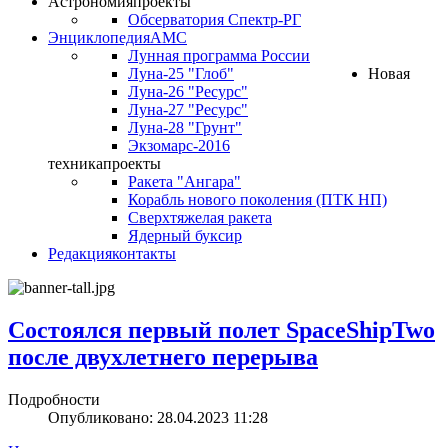
Астрономия
проекты
Обсерватория Спектр-РГ
Энциклопедия
АМС
Лунная программа России
Луна-25 "Глоб"
Новая
Луна-26 "Ресурс"
Луна-27 "Ресурс"
Луна-28 "Грунт"
Экзомарс-2016
техника
проекты
Ракета "Ангара"
Корабль нового поколения (ПТК НП)
Сверхтяжелая ракета
Ядерный буксир
Редакция
контакты
Состоялся первый полет SpaceShipTwo
после двухлетнего перерыва
Подробности
Опубликовано: 28.04.2023 11:28