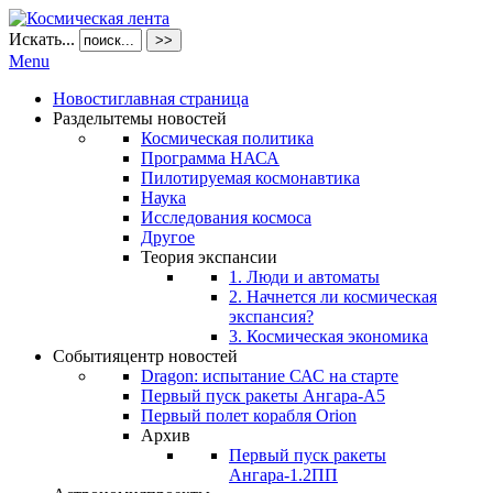
Искать...
>>
Menu
Новости
главная страница
Разделы
темы новостей
Космическая политика
Программа НАСА
Пилотируемая космонавтика
Наука
Исследования космоса
Другое
Теория экспансии
1. Люди и автоматы
2. Начнется ли космическая
экспансия?
3. Космическая экономика
События
центр новостей
Dragon: испытание САС на старте
Первый пуск ракеты Ангара-А5
Первый полет корабля Orion
Архив
Первый пуск ракеты
Ангара-1.2ПП