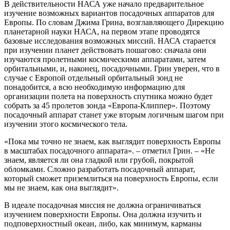
В действительности НАСА уже начало предварительное
изучение возможных вариантов посадочных аппаратов для
Европы. По словам Джима Грина, возглавляющего Дирекцию
планетарной науки НАСА, на первом этапе проводятся
базовые исследования возможных миссий. НАСА старается
при изучении планет действовать пошагово: сначала они
изучаются пролетными космическими аппаратами, затем
орбитальными, и, наконец, посадочными. Грин уверен, что в
случае с Европой отдельный орбитальный зонд не
понадобится, а всю необходимую информацию для
организации полета на поверхность спутника можно будет
собрать за 45 пролетов зонда «Европа-Клиппер». Поэтому
посадочный аппарат станет уже вторым логичным шагом при
изучении этого космического тела.
«Пока мы точно не знаем, как выглядит поверхность Европы
в масштабах посадочного аппарата». – отметил Грин. – «Не
знаем, является ли она гладкой или грубой, покрытой
обломками. Сложно разработать посадочный аппарат,
который сможет приземлиться на поверхность Европы, если
мы не знаем, как она выглядит».
В идеале посадочная миссия не должна ограничиваться
изучением поверхности Европы. Она должна изучить и
подповерхностный океан, либо, как минимум, карманы