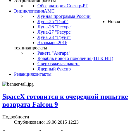
Астрономия
проекты
Обсерватория Спектр-РГ
Энциклопедия
АМС
Лунная программа России
Луна-25 "Глоб"
Новая
Луна-26 "Ресурс"
Луна-27 "Ресурс"
Луна-28 "Грунт"
Экзомарс-2016
техника
проекты
Ракета "Ангара"
Корабль нового поколения (ПТК НП)
Сверхтяжелая ракета
Ядерный буксир
Редакция
контакты
SpaceX готовится к очередной попытке
возврата Falcon 9
Подробности
Опубликовано: 19.06.2015 12:23