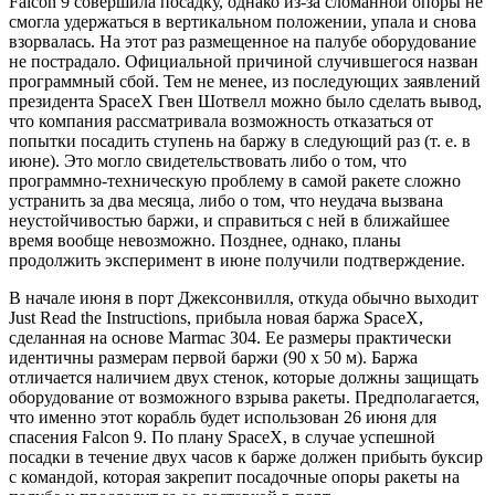
Falcon 9 совершила посадку, однако из-за сломанной опоры не
смогла удержаться в вертикальном положении, упала и снова
взорвалась. На этот раз размещенное на палубе оборудование
не пострадало. Официальной причиной случившегося назван
программный сбой. Тем не менее, из последующих заявлений
президента SpaceX Гвен Шотвелл можно было сделать вывод,
что компания рассматривала возможность отказаться от
попытки посадить ступень на баржу в следующий раз (т. е. в
июне). Это могло свидетельствовать либо о том, что
программно-техническую проблему в самой ракете сложно
устранить за два месяца, либо о том, что неудача вызвана
неустойчивостью баржи, и справиться с ней в ближайшее
время вообще невозможно. Позднее, однако, планы
продолжить эксперимент в июне получили подтверждение.
В начале июня в порт Джексонвилля, откуда обычно выходит
Just Read the Instructions, прибыла новая баржа SpaceX,
сделанная на основе Marmac 304. Ее размеры практически
идентичны размерам первой баржи (90 х 50 м). Баржа
отличается наличием двух стенок, которые должны защищать
оборудование от возможного взрыва ракеты. Предполагается,
что именно этот корабль будет использован 26 июня для
спасения Falcon 9. По плану SpaceX, в случае успешной
посадки в течение двух часов к барже должен прибыть буксир
с командой, которая закрепит посадочные опоры ракеты на