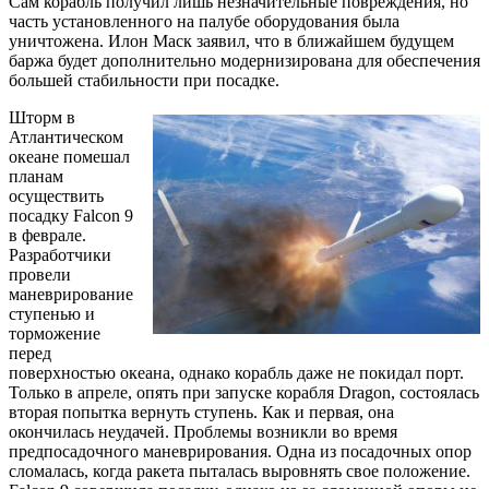
Сам корабль получил лишь незначительные повреждения, но
часть установленного на палубе оборудования была
уничтожена. Илон Маск заявил, что в ближайшем будущем
баржа будет дополнительно модернизирована для обеспечения
большей стабильности при посадке.
Шторм в
Атлантическом
океане помешал
планам
осуществить
посадку Falcon 9
в феврале.
Разработчики
провели
маневрирование
ступенью и
торможение
перед
поверхностью океана, однако корабль даже не покидал порт.
Только в апреле, опять при запуске корабля Dragon, состоялась
вторая попытка вернуть ступень. Как и первая, она
окончилась неудачей. Проблемы возникли во время
предпосадочного маневрирования. Одна из посадочных опор
сломалась, когда ракета пыталась выровнять свое положение.