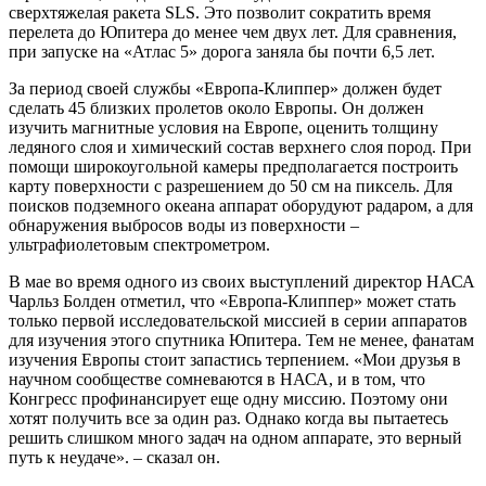
сверхтяжелая ракета SLS. Это позволит сократить время
перелета до Юпитера до менее чем двух лет. Для сравнения,
при запуске на «Атлас 5» дорога заняла бы почти 6,5 лет.
За период своей службы «Европа-Клиппер» должен будет
сделать 45 близких пролетов около Европы. Он должен
изучить магнитные условия на Европе, оценить толщину
ледяного слоя и химический состав верхнего слоя пород. При
помощи широкоугольной камеры предполагается построить
карту поверхности с разрешением до 50 см на пиксель. Для
поисков подземного океана аппарат оборудуют радаром, а для
обнаружения выбросов воды из поверхности –
ультрафиолетовым спектрометром.
В мае во время одного из своих выступлений директор НАСА
Чарльз Болден отметил, что «Европа-Клиппер» может стать
только первой исследовательской миссией в серии аппаратов
для изучения этого спутника Юпитера. Тем не менее, фанатам
изучения Европы стоит запастись терпением. «Мои друзья в
научном сообществе сомневаются в НАСА, и в том, что
Конгресс профинансирует еще одну миссию. Поэтому они
хотят получить все за один раз. Однако когда вы пытаетесь
решить слишком много задач на одном аппарате, это верный
путь к неудаче». – сказал он.