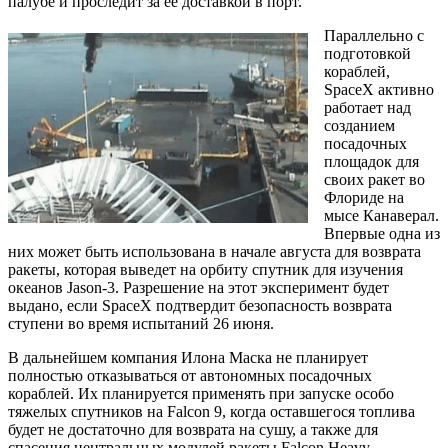
палубе и проследит за ее доставкой в порт.
Параллельно с
подготовкой
кораблей,
SpaceX активно
работает над
созданием
посадочных
площадок для
своих ракет во
Флориде на
мысе Канаверал.
Впервые одна из
них может быть использована в начале августа для возврата
ракеты, которая выведет на орбиту спутник для изучения
океанов Jason-3. Разрешение на этот эксперимент будет
выдано, если SpaceX подтвердит безопасность возврата
ступени во время испытаний 26 июня.
В дальнейшем компания Илона Маска не планирует
полностью отказываться от автономных посадочных
кораблей. Их планируется применять при запуске особо
тяжелых спутников на Falcon 9, когда оставшегося топлива
будет не достаточно для возврата на сушу, а также для
спасения центральных модулей ракеты Falcon Heavy.