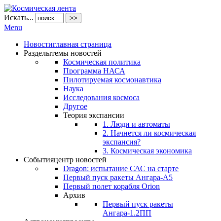
Искать...
>>
Menu
Новости
главная страница
Разделы
темы новостей
Космическая политика
Программа НАСА
Пилотируемая космонавтика
Наука
Исследования космоса
Другое
Теория экспансии
1. Люди и автоматы
2. Начнется ли космическая
экспансия?
3. Космическая экономика
События
центр новостей
Dragon: испытание САС на старте
Первый пуск ракеты Ангара-А5
Первый полет корабля Orion
Архив
Первый пуск ракеты
Ангара-1.2ПП