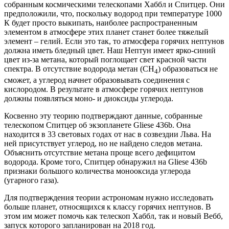
собранным космическими телескопами Хаббл и Спитцер. Они
предположили, что, поскольку водород при температуре 1000
К будет просто выкипать, наиболее распространенным
элементом в атмосфере этих планет станет более тяжелый
элемент – гелий. Если это так, то атмосфера горячих нептунов
должна иметь бледный цвет. Наш Нептун имеет ярко-синий
цвет из-за метана, который поглощает свет красной части
спектра. В отсутствие водорода метан (CH
) образоваться не
4
сможет, а углерод начнет образовывать соединения с
кислородом. В результате в атмосфере горячих нептунов
должны появляться моно- и диоксиды углерода.
Косвенно эту теорию подтверждают данные, собранные
телескопом Спитцер об экзопланете Gliese 436b. Она
находится в 33 световых годах от нас в созвездии Льва. На
ней присутствует углерод, но не найдено следов метана.
Объяснить отсутствие метана проще всего дефицитом
водорода. Кроме того, Спитцер обнаружил на Gliese 436b
признаки большого количества монооксида углерода
(угарного газа).
Для подтверждения теории астрономам нужно исследовать
больше планет, относящихся к классу горячих нептунов. В
этом им может помочь как телескоп Хаббл, так и новый Вебб,
запуск которого запланирован на 2018 год.