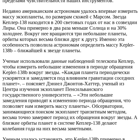
пределами чувствительности наших инструментов.
Недавно американским астрономам удалось впервые измерить
массу экзопланеты, по размерам схожей с Марсом. Звезда
Кеплер-138 находится в 200 световых годах от нас в созвездии
Лиры. Она примерно в два раза меньше Солнца и на 30%
холоднее. Вокруг нее вращаются три небольшие планеты,
орбиты которых весьма близки друг к другу. Именно эта
особенность позволила астрономам определить массу Kepler-
138b – ближайшей к звезде планеты.
Ученые использовали данные наблюдений телескопа Кеплер,
чтобы измерить небольшие изменения в периоде обращения
Kepler-138b вокруг звезды. «Каждая планета периодически
ускоряется и замедляется под влиянием гравитации соседних
планет». – поясняет Дэниел Джонтов-Хаттер, ученый из
Центра изучения экзопланет Пенсильванского
государственного университета. – «Эти небольшие
замедления приводят к изменению периода обращения, что
позволяет нам измерить массу планеты». Обсерватории,
занимающиеся поиском экзопланет транзитным методом,
весьма точно замеряют период их обращения вокруг звезды. А
близкие орбиты планет в системе Кеплер-138 делают
колебания года на них весьма заметными.
Ученым удалось установить, что Kepler-138b примерно в