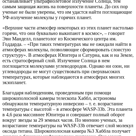
останавливает ультрафиолетовое излучение Солнца, тем
самым защищая жизнь на поверхности планеты. До сих пор
ученые не были уверены, что им удастся найти поглощающие
УФ-излучение молекулы у горячих планет.
«Верхние части атмосфер некоторых из этих планет настолько
горячи, что они буквально выкипают в космос», – говорит
Эви Манделл, планетолог из Космического центра им.
Годдарда. – «При таких температурах мы не ожидали найти в
атмосферах молекулы, позволяющие сформировать слоистую
структуру». В атмосферах Юпитера и Сатурна, как и на Земле,
есть стратосферный слой. Излучение Солнца в нем
поглощается молекулами углеводородов. Однако ни озон, ни
углеводороды не могут существовать при сверхвысоких
температурах, которые наблюдаются в атмосферах многих
экзопланет.
Благодаря наблюдениям, проведенным при помощи
широкополосной камеры телескопа Хаббл, астрономы
обнаружили температурную инверсию – т. е. возрастание
температуры с высотой – в атмосфере WASP-33b. Эта планета
в 4,6 раза массивнее Юпитера и совершает полный оборот
вокруг звезды за 29 земных часов. По мнению ученых, за
возрастание температуры на WASP-33b отвечает слой молекул
оксида титана. Широкополосная камера №3 Хаббла получает