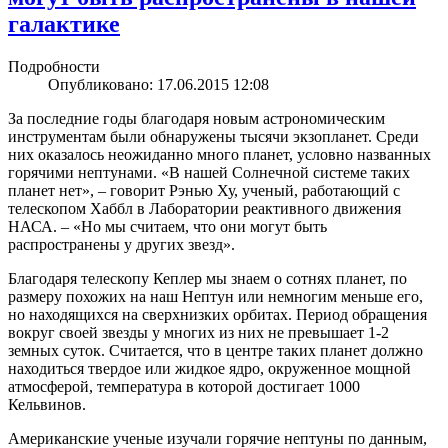
галактике
Подробности
Опубликовано: 17.06.2015 12:08
За последние годы благодаря новым астрономическим
инструментам были обнаружены тысячи экзопланет. Среди
них оказалось неожиданно много планет, условно названных
горячими нептунами. «В нашей Солнечной системе таких
планет нет», – говорит Рэнью Ху, ученый, работающий с
телескопом Хаббл в Лаборатории реактивного движения
НАСА. – «Но мы считаем, что они могут быть
распространены у других звезд».
Благодаря телескопу Кеплер мы знаем о сотнях планет, по
размеру похожих на наш Нептун или немногим меньше его,
но находящихся на сверхнизких орбитах. Период обращения
вокруг своей звезды у многих из них не превышает 1-2
земных суток. Считается, что в центре таких планет должно
находиться твердое или жидкое ядро, окруженное мощной
атмосферой, температура в которой достигает 1000
Кельвинов.
Американские ученые изучали горячие нептуны по данным,