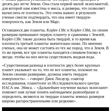
десять раз легче Земли. Она стала первой малой экзопланетой,
для которой нам известны и масса, и размеры, что позволяет
вычислить ее плотность. Это очень важно: в результате
ученые смогли подтвердить, что она имеет твердую
поверхность, как Земля или Марс.
Оставшиеся две планеты, Kepler-138c и Kepler-138d, по своим
размерам превышают первую планету и сравнимы с Землей.
Kepler-138c также должна быть твердой, в то время как
плотность третьей планеты значительно ниже. По мнению
ученых, она не может состоять из тех же пород, что и Земля. В
то же время, все три планеты находятся слишком близко к
звезде, чтобы на них могла существовать жидкая вода.
«Существенная разница в плотности двух более крупных
планет указывает на то, что не все планеты, похожие на
Землю своими размерами, должны иметь твердую
поверхность». – говорит Джек Лисауэр, соавтор
исследования, планетолог из Исследовательского центра
НАСА им. Эймса. – «Дальнейшее изучение малых экзопланет
поможет нам лучше понять наблюдаемое разнообразие и
определить, являются ли твердые планеты земных размеров
широко распространенными или редкими».