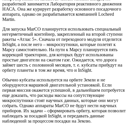
разработкой занимается Лаборатория реактивного движения
НАСА. Она же курирует разработку основного посадочного
аппарата, однако он разрабатывается компанией Locheed
Martin.
Для запуска MarCO планируется использовать специальный
негерметичный контейнер, закрепленный на второй ступени
ракеты «Атлас 5». Сначала от переходного модуля отделится
InSight, а после него – микроспутники, которые полетят к
Марсу самостоятельно. На пути к Марсу планируется пять
коррекций траектории, для которых будут использованы
простые двигатели на сжатом газе. Ожидается, что дорога
займет шесть с половиной месяцев, т. е. кубсаты прибудут на
орбиту планеты в том же время, что и InSight.
Обычно кубсаты используется на орбите Земли и не
оборудуются маршевой двигательной установкой. Если
первая миссия окажется успешной, в дальнейшем потребуется
еще доказать, что расходы массы на сопутствующие
микроспутники стоят научных данных, которые они могут
собрать. Однако аппараты MarCO не будут нести научных
приборов. Их задачи – сформировать орбиту, которая позволит
наблюдать за посадкой InSight, и передавать данные
наблюдений за процессом посадки на Землю.