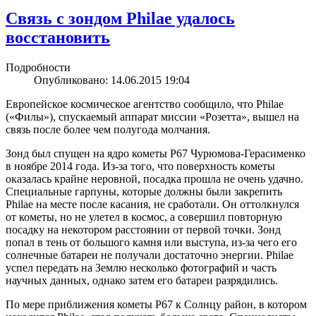
Связь с зондом Philae удалось
восстановить
Подробности
Опубликовано: 14.06.2015 19:04
Европейское космическое агентство сообщило, что Philae
(«Филы»), спускаемый аппарат миссии «Розетта», вышел на
связь после более чем полугода молчания.
Зонд был спущен на ядро кометы P67 Чурюмова-Герасименко
в ноябре 2014 года. Из-за того, что поверхность кометы
оказалась крайне неровной, посадка прошла не очень удачно.
Специальные гарпуны, которые должны были закрепить
Philae на месте после касания, не сработали. Он оттолкнулся
от кометы, но не улетел в космос, а совершил повторную
посадку на некотором расстоянии от первой точки. Зонд
попал в тень от большого камня или выступа, из-за чего его
солнечные батареи не получали достаточно энергии. Philae
успел передать на Землю несколько фотографий и часть
научных данных, однако затем его батареи разрядились.
По мере приближения кометы P67 к Солнцу район, в котором