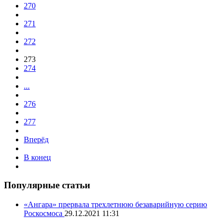
270
271
272
273
274
...
276
277
Вперёд
В конец
Популярные статьи
«Ангара» прервала трехлетнюю безаварийную серию
Роскосмоса
29.12.2021 11:31