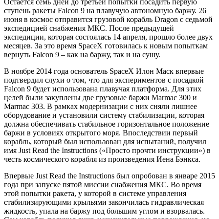
Остается семь дней до третьей попытки посадить первую
ступень ракеты Falcon 9 на плавучую автономную баржу. 26
июня в космос отправится грузовой корабль Dragon с седьмой
экспедицией снабжения МКС. После предыдущей
экспедиции, которая состоялась 14 апреля, прошло более двух
месяцев. За это время SpaceX готовилась к новым попыткам
вернуть Falcon 9 – как на баржу, так и на сушу.
В ноябре 2014 года основатель SpaceX Илон Маск впервые
подтвердил слухи о том, что для экспериментов с посадкой
Falcon 9 будет использована плавучая платформа. Для этих
целей были закуплены две грузовые баржи Marmac 300 и
Marmac 303. В рамках модернизации с них сняли лишнее
оборудование и установили систему стабилизации, которая
должна обеспечивать стабильное горизонтальное положение
баржи в условиях открытого моря. Впоследствии первый
корабль, который был использован для испытаний, получил
имя Just Read the Instructions («Просто прочти инструкции») в
честь космического корабля из произведения Иена Бэнкса.
Впервые Just Read the Instructions был опробован в январе 2015
года при запуске пятой миссии снабжения МКС. Во время
этой попытки ракета, у которой в системе управления
стабилизирующими крыльями закончилась гидравлическая
жидкость, упала на баржу под большим углом и взорвалась.