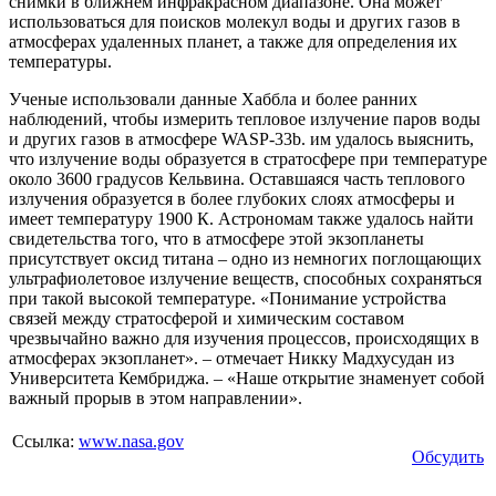
снимки в ближнем инфракрасном диапазоне. Она может
использоваться для поисков молекул воды и других газов в
атмосферах удаленных планет, а также для определения их
температуры.
Ученые использовали данные Хаббла и более ранних
наблюдений, чтобы измерить тепловое излучение паров воды
и других газов в атмосфере WASP-33b. им удалось выяснить,
что излучение воды образуется в стратосфере при температуре
около 3600 градусов Кельвина. Оставшаяся часть теплового
излучения образуется в более глубоких слоях атмосферы и
имеет температуру 1900 К. Астрономам также удалось найти
свидетельства того, что в атмосфере этой экзопланеты
присутствует оксид титана – одно из немногих поглощающих
ультрафиолетовое излучение веществ, способных сохраняться
при такой высокой температуре. «Понимание устройства
связей между стратосферой и химическим составом
чрезвычайно важно для изучения процессов, происходящих в
атмосферах экзопланет». – отмечает Никку Мадхусудан из
Университета Кембриджа. – «Наше открытие знаменует собой
важный прорыв в этом направлении».
Ссылка:
www.nasa.gov
Обсудить