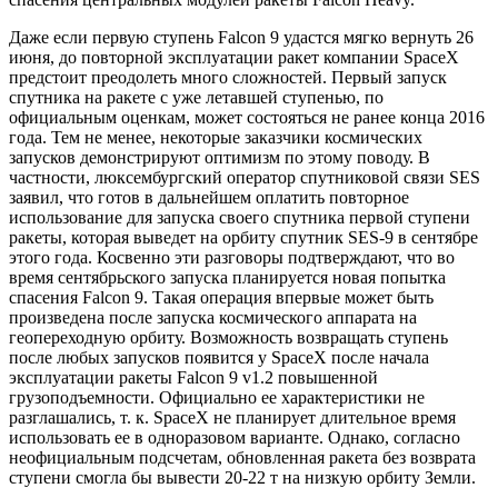
Даже если первую ступень Falcon 9 удастся мягко вернуть 26
июня, до повторной эксплуатации ракет компании SpaceX
предстоит преодолеть много сложностей. Первый запуск
спутника на ракете с уже летавшей ступенью, по
официальным оценкам, может состояться не ранее конца 2016
года. Тем не менее, некоторые заказчики космических
запусков демонстрируют оптимизм по этому поводу. В
частности, люксембургский оператор спутниковой связи SES
заявил, что готов в дальнейшем оплатить повторное
использование для запуска своего спутника первой ступени
ракеты, которая выведет на орбиту спутник SES-9 в сентябре
этого года. Косвенно эти разговоры подтверждают, что во
время сентябрьского запуска планируется новая попытка
спасения Falcon 9. Такая операция впервые может быть
произведена после запуска космического аппарата на
геопереходную орбиту. Возможность возвращать ступень
после любых запусков появится у SpaceX после начала
эксплуатации ракеты Falcon 9 v1.2 повышенной
грузоподъемности. Официально ее характеристики не
разглашались, т. к. SpaceX не планирует длительное время
использовать ее в одноразовом варианте. Однако, согласно
неофициальным подсчетам, обновленная ракета без возврата
ступени смогла бы вывести 20-22 т на низкую орбиту Земли.