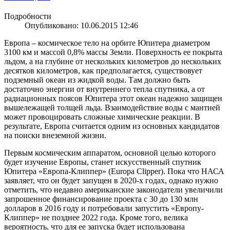
Подробности
Опубликовано: 10.06.2015 12:46
Европа – космическое тело на орбите Юпитера диаметром
3100 км и массой 0,8% массы Земли. Поверхность ее покрыта
льдом, а на глубине от нескольких километров до нескольких
десятков километров, как предполагается, существовует
подземный океан из жидкой воды. Там должно быть
достаточно энергии от внутреннего тепла спутника, а от
радиационных поясов Юпитера этот океан надежно защищен
вышележащей толщей льда. Взаимодействие воды с мантией
может провоцировать сложные химические реакции. В
результате, Европа считается одним из основных кандидатов
на поиски внеземной жизни.
Первым космическим аппаратом, основной целью которого
будет изучение Европы, станет искусственный спутник
Юпитера «Европа-Клиппер» (Europa Clipper). Пока что НАСА
заявляет, что он будет запущен в 2020-х годах, однако нужно
отметить, что недавно американские законодатели увеличили
запрошенное финансирование проекта с 30 до 130 млн
долларов в 2016 году и потребовали запустить «Европу-
Клиппер» не позднее 2022 года. Кроме того, велика
вероятность, что для ее запуска будет использована