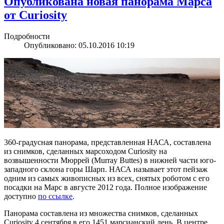
Опубликована новая панорама Марса
от Curiosity
Подробности
Опубликовано: 05.10.2016 10:19
360-градусная панорама, представленная НАСА, составлена
из снимков, сделанных марсоходом Curiosity на
возвышенности Мюррей (Murray Buttes) в нижней части юго-
западного склона горы Шарп. НАСА называет этот пейзаж
одним из самых живописных из всех, снятых роботом с его
посадки на Марс в августе 2012 года. Полное изображение
доступно
по ссылке
.
Панорама составлена из множества снимков, сделанных
Curiosity 4 сентября в его 1451 марсианский день. В центре