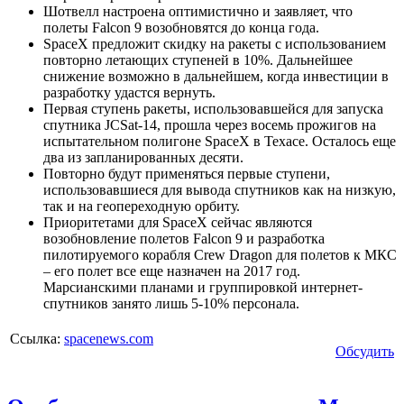
Шотвелл настроена оптимистично и заявляет, что
полеты Falcon 9 возобновятся до конца года.
SpaceX предложит скидку на ракеты с использованием
повторно летающих ступеней в 10%. Дальнейшее
снижение возможно в дальнейшем, когда инвестиции в
разработку удастся вернуть.
Первая ступень ракеты, использовавшейся для запуска
спутника JCSat-14, прошла через восемь прожигов на
испытательном полигоне SpaceX в Техасе. Осталось еще
два из запланированных десяти.
Повторно будут применяться первые ступени,
использовавшиеся для вывода спутников как на низкую,
так и на геопереходную орбиту.
Приоритетами для SpaceX сейчас являются
возобновление полетов Falcon 9 и разработка
пилотируемого корабля Crew Dragon для полетов к МКС
– его полет все еще назначен на 2017 год.
Марсианскими планами и группировкой интернет-
спутников занято лишь 5-10% персонала.
Ссылка:
spacenews.com
Обсудить