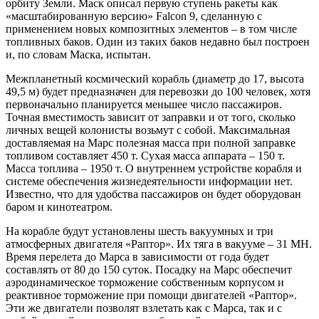
орбиту Земли. Маск описал первую ступень ракеты как
«масштабированную версию» Falcon 9, сделанную с
применением новых композитных элементов – в том числе
топливных баков. Один из таких баков недавно был построен
и, по словам Маска, испытан.
Межпланетный космический корабль (диаметр до 17, высота
49,5 м) будет предназначен для перевозки до 100 человек, хотя
первоначально планируется меньшее число пассажиров.
Точная вместимость зависит от заправки и от того, сколько
личных вещей колонисты возьмут с собой. Максимальная
доставляемая на Марс полезная масса при полной заправке
топливом составляет 450 т. Сухая масса аппарата – 150 т.
Масса топлива – 1950 т. О внутреннем устройстве корабля и
системе обеспечения жизнедеятельности информации нет.
Известно, что для удобства пассажиров он будет оборудован
баром и кинотеатром.
На корабле будут установлены шесть вакуумных и три
атмосферных двигателя «Раптор». Их тяга в вакууме – 31 МН.
Время перелета до Марса в зависимости от года будет
составлять от 80 до 150 суток. Посадку на Марс обеспечит
аэродинамическое торможение собственным корпусом и
реактивное торможение при помощи двигателей «Раптор».
Эти же двигатели позволят взлетать как с Марса, так и с