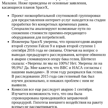
Малазии. Ниже приведены ее основные заявления,
касающиеся планов SpaceX,
Проект низкоорбитальной спутниковой группировки
для предоставления интернет-услуг находится на стадии
проработки без конкретных временных рамок.
Специалисты анализируют возможные пути по
снижению стоимости приемно-передающего
оборудования для потребителей.
Инженеры SpaceX уверены, что прошлогодняя авария
второй ступени Falcon 9 и взрыв второй ступени 1
сентября 2016 года не связаны. Отвечая на вопрос о
выводах предыдущего расследования, которое обвинило
в аварии сломавшуюся опору бака гелия, Шотвелл
сказала: «Уверены ли мы на 100%? Нет. Уверены ли на
99,9%? Да. Мне кажется, что ВВС и НАСА согласны с
нашими выводами». В этом году разорвался бак гелия.
В расследовании 2015 года сам гелиевый бак был
изучен досконально, и никаких проблем с ним не
выявили.
Комиссия все еще расследует аварию 1 сентября.
Изучается возможность того, что она была
спровоцирована проводившейся заправочной
процедурой. Гипотеза внешнего воздействия на ракету
всерьез не рассматривается.