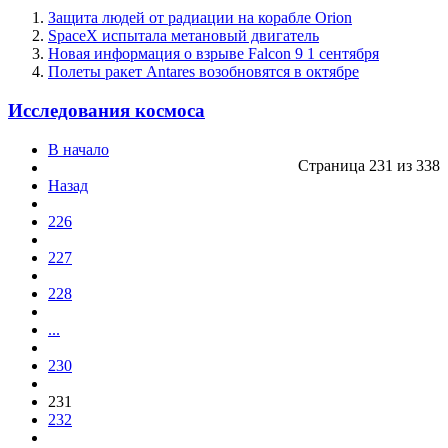
Защита людей от радиации на корабле Orion
SpaceX испытала метановый двигатель
Новая информация о взрыве Falcon 9 1 сентября
Полеты ракет Antares возобновятся в октябре
Исследования космоса
В начало
Страница 231 из 338
Назад
226
227
228
...
230
231
232