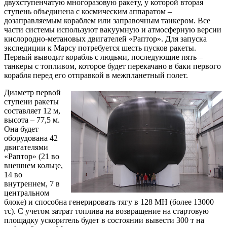
двухступенчатую многоразовую ракету, у которой вторая
ступень объединена с космическим аппаратом –
дозаправляемым кораблем или заправочным танкером. Все
части системы используют вакуумную и атмосферную версии
кислородно-метановых двигателей «Раптор». Для запуска
экспедиции к Марсу потребуется шесть пусков ракеты.
Первый выводит корабль с людьми, последующие пять –
танкеры с топливом, которое будет перекачано в баки первого
корабля перед его отправкой в межпланетный полет.
Диаметр первой
ступени ракеты
составляет 12 м,
высота – 77,5 м.
Она будет
оборудована 42
двигателями
«Раптор» (21 во
внешнем кольце,
14 во
внутреннем, 7 в
центральном
блоке) и способна генерировать тягу в 128 МН (более 13000
тс). С учетом затрат топлива на возвращение на стартовую
площадку ускоритель будет в состоянии вывести 300 т на