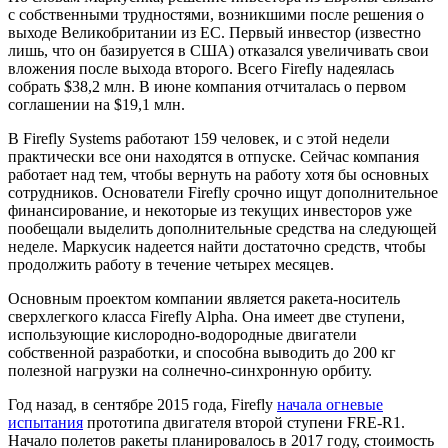
с собственными трудностями, возникшими после решения о
выходе Великобритании из ЕС. Первый инвестор (известно
лишь, что он базируется в США) отказался увеличивать свои
вложения после выхода второго. Всего Firefly надеялась
собрать $38,2 млн. В июне компания отчиталась о первом
соглашении на $19,1 млн.
В Firefly Systems работают 159 человек, и с этой недели
практически все они находятся в отпуске. Сейчас компания
работает над тем, чтобы вернуть на работу хотя бы основных
сотрудников. Основатели Firefly срочно ищут дополнительное
финансирование, и некоторые из текущих инвесторов уже
пообещали выделить дополнительные средства на следующей
неделе. Маркусик надеется найти достаточно средств, чтобы
продолжить работу в течение четырех месяцев.
Основным проектом компании является ракета-носитель
сверхлегкого класса Firefly Alpha. Она имеет две ступени,
использующие кислородно-водородные двигатели
собственной разработки, и способна выводить до 200 кг
полезной нагрузки на солнечно-синхронную орбиту.
Год назад, в сентябре 2015 года, Firefly
начала огневые
испытания
прототипа двигателя второй ступени FRE-R1.
Начало полетов ракеты планировалось в 2017 году, стоимость