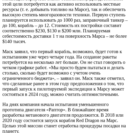
этой цели потребуется как активно использовать местные
ресурсы (т. е. добывать топливо на Марсе), так и обеспечить
высокую степень многоразовости техники. Первую ступень
планируется использовать до 1000 раз, заправочный танкер –
до 100, корабль – до 12. Стоимость их постройки составит
соответственно $230, $130 и $200 млн. Планируемая
себестоимость доставки 1 т на поверхность Марса – не более
$140 тысяч.
Маск заявил, что первый корабль, возможно, будет готов к
испытаниям уже через четыре года. На создание ракеты
потребуется на несколько лет больше. Он не стал говорить о
четком графике работ. «Мы просто будем пытаться и делать
столько, сколько будет возможно с учетом очень
ограниченного бюджета», – заявил он. Маск также отметил,
что сделанные ранее в этом году предположения о том, что
первый запуск к пилотируемой экспедиции к Марсу может
состояться в 2024 году, можно считать оптимистичными.
На днях компания начала испытания уменьшенного
прототипа двигателя «Раптор». В ближайшее время
разработка метанового двигателя продолжится. В 2018 или
2020 году состоится запуск корабля Red Dragon на Марс.
Целью этой миссии станет отработка процедуры посадки на
планету.