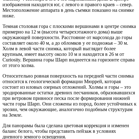
изображения находится юг, с левого и правого краев – север.
Местоположение аппарата в день съемки показано на снимке
ниже.
Темная столовая гора с плоскими вершинами в центре снимка
примерно на 12 м (высота четырехэтажного дома) выше
окружающей поверхности. Расстояние от марсохода до горы
составляет около 40 м, а до обломков у ее подножья – 30 м.
Холм в левой части снимка, который выглядит более
крупным, имеет высоту около 10 м и находится в 26 м от
Curiosity. Вершина горы Шарп виднеется на горизонте справа
от этого холма.
Относительно ровная поверхность на передней части снимка
относится к геологической формации Мюррей, которая
состоит из иловых озерных отложений. Холмы и горы – это
эродированные остатки древних песчаников, образовавшихся
при ветровом привносе песка после формирования нижней
части горы Шарп. Они сложены из пород, более устойчивых к
эрозии, чем окружающие, аналогично подобным структурам
на Земле.
Для панорамы была сделана цветовая коррекция и изменен
баланс белого, чтобы представить пейзаж в условиях
дневного земного освещения.