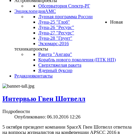
Астрономия
проекты
Обсерватория Спектр-РГ
Энциклопедия
АМС
Лунная программа России
Луна-25 "Глоб"
Новая
Луна-26 "Ресурс"
Луна-27 "Ресурс"
Луна-28 "Грунт"
Экзомарс-2016
техника
проекты
Ракета "Ангара"
Корабль нового поколения (ПТК НП)
Сверхтяжелая ракета
Ядерный буксир
Редакция
контакты
Интервью Гвен Шотвелл
Подробности
Опубликовано: 06.10.2016 12:26
5 октября президент компании SpaceX Гвен Шотвелл ответила
на вопросы журналистов на конференции APSCC 2016 в