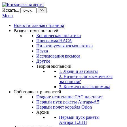
Искать...
>>
Menu
Новости
главная страница
Разделы
темы новостей
Космическая политика
Программа НАСА
Пилотируемая космонавтика
Наука
Исследования космоса
Другое
Теория экспансии
1. Люди и автоматы
2. Начнется ли космическая
экспансия?
3. Космическая экономика
События
центр новостей
Dragon: испытание САС на старте
Первый пуск ракеты Ангара-А5
Первый полет корабля Orion
Архив
Первый пуск ракеты
Ангара-1.2ПП