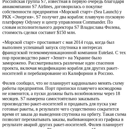
Российская группа S7, известная в первую очередь благодаря
авиакомпании S7 Airlines, договорилась о покупке
собственности предприятия «Морской старт» (Sea Launch) у
РКК «Энергия». S7 получит два корабля: плавучую пусковую
платформу Odyssey и центр управления Commander. По
словам исполнительного директора S7 Владислава Филева,
стоимость сделки составит $150 млн.
«Морской старт» простаивает с мая 2014 года, когда был
выполнен успешный запуск спутника в интересах
французской телекоммуникационной компании Eutelast. С тех
пор производство ракет «Зенит» на Украине было
заморожено. Рассматривались различные идеи спасения
проекта, включая модификацию корабля для других ракет-
носителей и перебазирование из Калифорнии в Россию.
Филев сообщил, что не планирует кардинально менять схему
работы предприятия. Порт приписки плавучего космодрома
не изменится, а пуски должны быть возобновлены через 18
месяцев. S7 намерена самостоятельно заказывать
производство ракет-носителей и продавать для пуска уже
готовые ракеты, в результате чего существенно сократится
время от заказа до выведения спутника на орбиту. Такая схема
позволит перехватывать заказы, выбивающиеся из графика в
результате аварий других ракет-носителей. Филев планирует